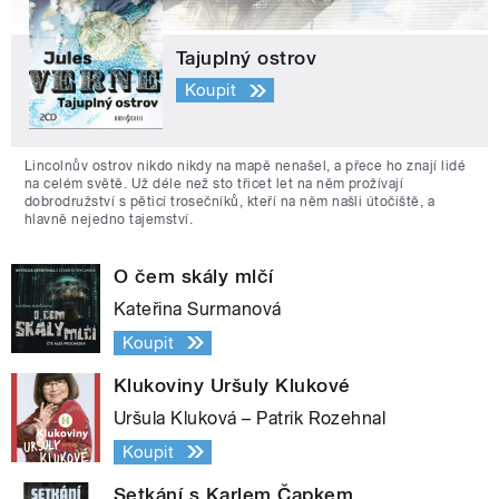
Tajuplný ostrov
Koupit
Lincolnův ostrov nikdo nikdy na mapě nenašel, a přece ho znají lidé
na celém světě. Už déle než sto třicet let na něm prožívají
dobrodružství s pěticí trosečníků, kteří na něm našli útočiště, a
hlavně nejedno tajemství.
O čem skály mlčí
Kateřina Surmanová
Koupit
Klukoviny Uršuly Klukové
Uršula Kluková – Patrik Rozehnal
Koupit
Setkání s Karlem Čapkem