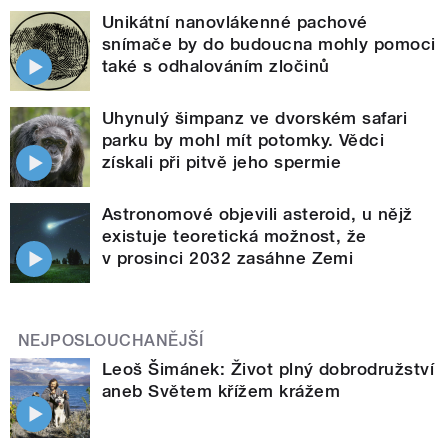
Unikátní nanovlákenné pachové
snímače by do budoucna mohly pomoci
také s odhalováním zločinů
Uhynulý šimpanz ve dvorském safari
parku by mohl mít potomky. Vědci
získali při pitvě jeho spermie
Astronomové objevili asteroid, u nějž
existuje teoretická možnost, že
v prosinci 2032 zasáhne Zemi
NEJPOSLOUCHANĚJŠÍ
Leoš Šimánek: Život plný dobrodružství
aneb Světem křížem krážem