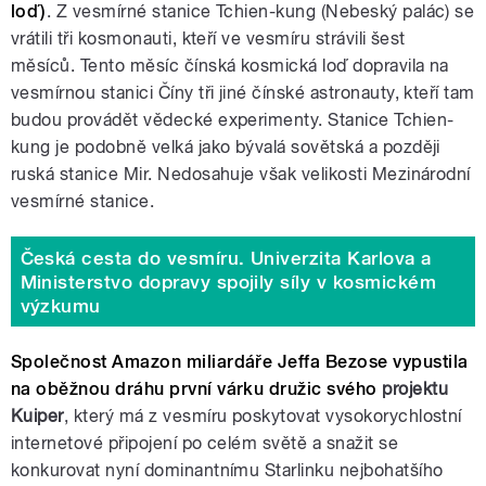
loď)
. Z vesmírné stanice
Tchien-kung (Nebeský palác)
se
vrátili tři kosmonauti
, kteří ve vesmíru strávili šest
měsíců
. Tento měsíc čínská kosmická loď dopravila na
vesmírnou stanici Číny tři jiné čínské astronauty, kteří tam
budou provádět vědecké experimenty. Stanice Tchien-
kung je podobně velká jako bývalá sovětská a později
ruská stanice Mir. Nedosahuje však velikosti Mezinárodní
vesmírné stanice.
Česká cesta do vesmíru. Univerzita Karlova a
Ministerstvo dopravy spojily síly v kosmickém
výzkumu
Společnost Amazon miliardáře Jeffa Bezose vypustila
na oběžnou dráhu první várku družic svého
projektu
Kuiper
, který má z vesmíru poskytovat vysokorychlostní
internetové připojení po celém světě a snažit se
konkurovat nyní dominantnímu Starlinku nejbohatšího