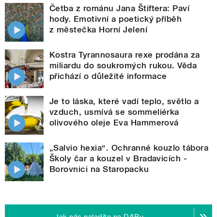
Četba z románu Jana Štiftera: Paví
hody. Emotivní a poetický příběh
z městečka Horní Jelení
Kostra Tyrannosaura rexe prodána za
miliardu do soukromých rukou. Věda
přichází o důležité informace
Je to láska, které vadí teplo, světlo a
vzduch, usmívá se sommeliérka
olivového oleje Eva Hammerová
„Salvio hexia“. Ochranné kouzlo tábora
Školy čar a kouzel v Bradavicích -
Borovnici na Staropacku
Jak nás naladíte na DABu