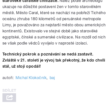
starověké caralské civilizace.
Nález podle archeologů
ukazuje na důležité postavení žen v tomto starověkém
městě. Město Caral, které se nachází na pobřeží Tichého
oceánu zhruba 180 kilometrů od peruánské metropole
Limy, je považováno za nejstarší město obou amerických
kontinentů. Existovalo ve stejné době jako starověké
egyptské, čínské a sumerské civilizace. Na rozdíl od nich
se však podle vědců vyvíjelo v naprosté izolaci.
Technický pokrok a poznávání se nedá zast
avit.
Zvláště v 21. století je vývoj tak překotný, že kdo chvíli
stál, už stojí opodál!
autoři:
Michal Klokočník
,
baj