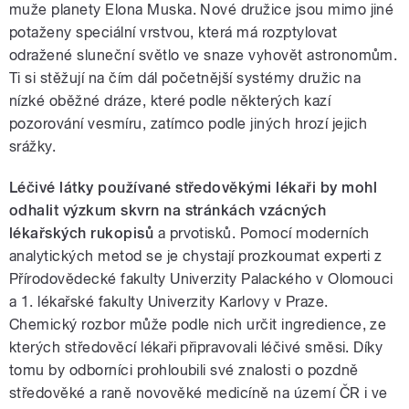
muže planety Elona Muska. Nové družice jsou mimo jiné
potaženy speciální vrstvou, která má rozptylovat
odražené sluneční světlo ve snaze vyhovět astronomům.
Ti si stěžují na čím dál početnější systémy družic na
nízké oběžné dráze, které podle některých kazí
pozorování vesmíru, zatímco podle jiných hrozí jejich
srážky.
Léčivé látky používané středověkými lékaři by mohl
odhalit výzkum skvrn na stránkách vzácných
lékařských rukopisů
a prvotisků. Pomocí moderních
analytických metod se je chystají prozkoumat experti z
Přírodovědecké fakulty Univerzity Palackého v Olomouci
a 1. lékařské fakulty Univerzity Karlovy v Praze.
Chemický rozbor může podle nich určit ingredience, ze
kterých středověcí lékaři připravovali léčivé směsi. Díky
tomu by odborníci prohloubili své znalosti o pozdně
středověké a raně novověké medicíně na území ČR i ve