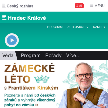
Přejít k hlavnímu obsahu
MENU
ŽIVĚ
PROGRAM
AUDIOARCHIV
KAMERY
Věda
Program
Pořady
Více
…