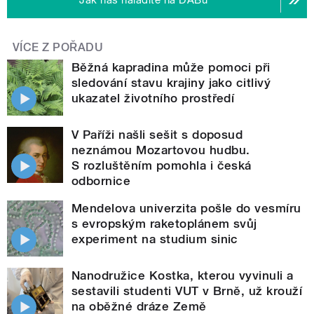
VÍCE Z POŘADU
Běžná kapradina může pomoci při
sledování stavu krajiny jako citlivý
ukazatel životního prostředí
V Paříži našli sešit s doposud
neznámou Mozartovou hudbu.
S rozluštěním pomohla i česká
odbornice
Mendelova univerzita pošle do vesmíru
s evropským raketoplánem svůj
experiment na studium sinic
Nanodružice Kostka, kterou vyvinuli a
sestavili studenti VUT v Brně, už krouží
na oběžné dráze Země