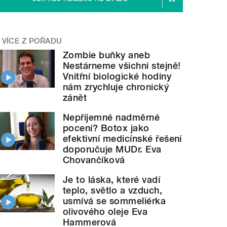
VÍCE Z POŘADU
Zombie buňky aneb
Nestárneme všichni stejně!
Vnitřní biologické hodiny
nám zrychluje chronický
zánět
Nepříjemné nadměrné
pocení? Botox jako
efektivní medicínské řešení
doporučuje MUDr. Eva
Chovančíková
Je to láska, které vadí
teplo, světlo a vzduch,
usmívá se sommeliérka
olivového oleje Eva
Hammerová