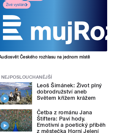
Živé vysílání
Audiosvět Českého rozhlasu na jednom místě
NEJPOSLOUCHANĚJŠÍ
Leoš Šimánek: Život plný
dobrodružství aneb
Světem křížem krážem
Četba z románu Jana
Štiftera: Paví hody.
Emotivní a poetický příběh
z městečka Horní Jelení