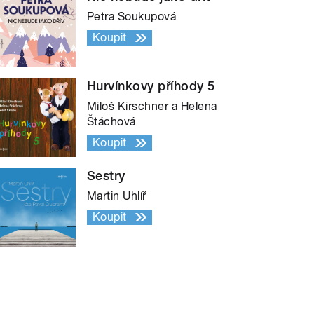
Petra Soukupová
Koupit
Hurvínkovy příhody 5
Miloš Kirschner a Helena
Štáchová
Koupit
Sestry
Martin Uhlíř
Koupit