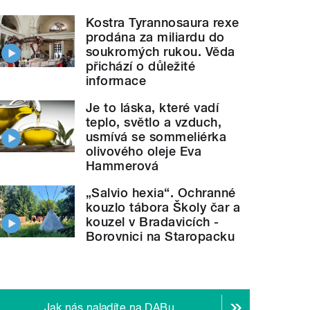
Kostra Tyrannosaura rexe
prodána za miliardu do
soukromých rukou. Věda
přichází o důležité
informace
Je to láska, které vadí
teplo, světlo a vzduch,
usmívá se sommeliérka
olivového oleje Eva
Hammerová
„Salvio hexia“. Ochranné
kouzlo tábora Školy čar a
kouzel v Bradavicích -
Borovnici na Staropacku
Jak nás naladíte na DABu