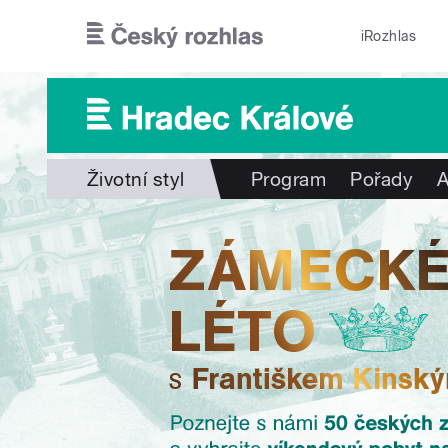
Přejít k hlavnímu obsahu
iRozhlas
Životní styl
Program
Pořady
A