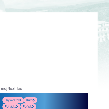
mujRozhlas
Hry a četby
Krimi
Pohádky
Pořady