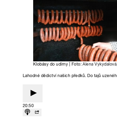
Klobásy do udírny | Foto:
Alena Vykydalová
Lahodné dědictví našich předků. Do tajů uzené
20:50