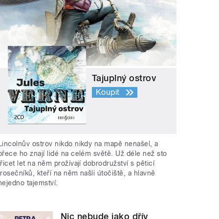
Tajuplný ostrov
Koupit
Lincolnův ostrov nikdo nikdy na mapě nenašel, a
přece ho znají lidé na celém světě. Už déle než sto
třicet let na něm prožívají dobrodružství s pěticí
trosečníků, kteří na něm našli útočiště, a hlavně
nejedno tajemství.
Nic nebude jako dřív