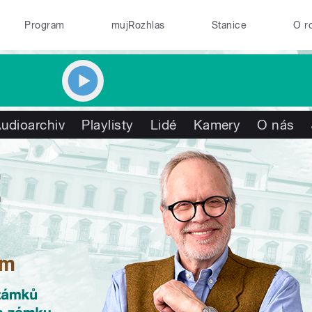
Program
mujRozhlas
Stanice
O r
udioarchiv
Playlisty
Lidé
Kamery
O nás