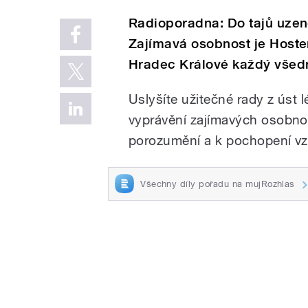
Radioporadna: Do tajů uzen
Zajímavá osobnost je Host
Hradec Králové každý všedn
Uslyšíte užitečné rady z úst 
vyprávění zajímavých osobnos
porozumění a k pochopení vz
Všechny díly pořadu na mujRozhlas