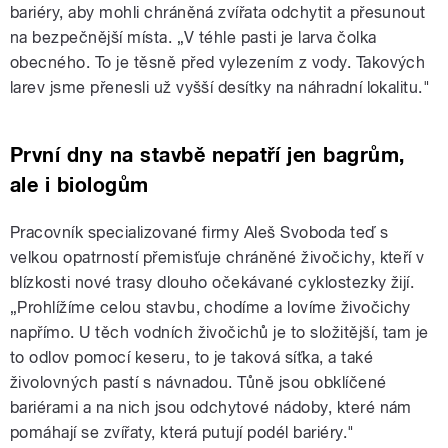
bariéry, aby mohli chráněná zvířata odchytit a přesunout
na bezpečnější místa. „V téhle pasti je larva čolka
obecného. To je těsně před vylezením z vody. Takových
larev jsme přenesli už vyšší desítky na náhradní lokalitu."
První dny na stavbě nepatří jen bagrům,
ale i biologům
Pracovník specializované firmy Aleš Svoboda teď s
velkou opatrností přemisťuje chráněné živočichy, kteří v
blízkosti nové trasy dlouho očekávané cyklostezky žijí.
„Prohlížíme celou stavbu, chodíme a lovíme živočichy
napřímo. U těch vodních živočichů je to složitější, tam je
to odlov pomocí keseru, to je taková síťka, a také
živolovných pastí s návnadou. Tůně jsou obklíčené
bariérami a na nich jsou odchytové nádoby, které nám
pomáhají se zvířaty, která putují podél bariéry."