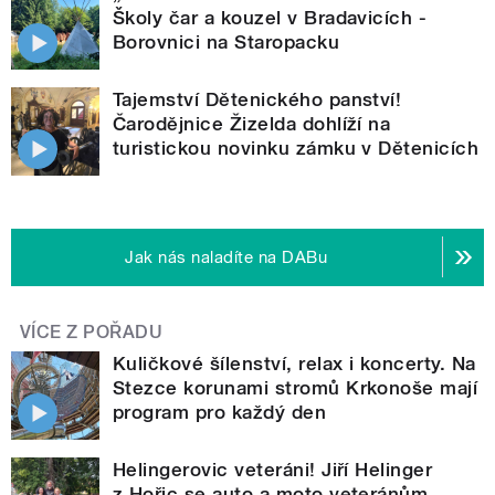
Školy čar a kouzel v Bradavicích -
Borovnici na Staropacku
Tajemství Dětenického panství!
Čarodějnice Žizelda dohlíží na
turistickou novinku zámku v Dětenicích
Jak nás naladíte na DABu
VÍCE Z POŘADU
Kuličkové šílenství, relax i koncerty. Na
Stezce korunami stromů Krkonoše mají
program pro každý den
Helingerovic veteráni! Jiří Helinger
z Hořic se auto a moto veteránům