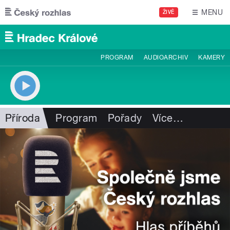
Přejít k hlavnímu obsahu
MENU
ŽIVĚ
PROGRAM
AUDIOARCHIV
KAMERY
Příroda
Program
Pořady
Více
…