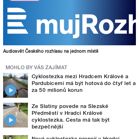
Audiosvět Českého rozhlasu na jednom místě
MOHLO BY VÁS ZAJÍMAT
Cyklostezka mezi Hradcem Králové a
Pardubicemi má být hotová do čtyř let a
za 50 milionů korun
Ze Slatiny povede na Slezské
Předměstí v Hradci Králové
cyklostezka. Cesta má tak být
bezpečnější
Nová cyklostezka propojí v Hradci