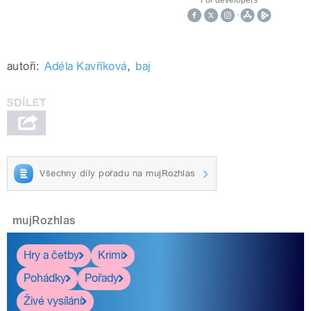
autoři:
Adéla Kavříková
,
baj
Všechny díly pořadu na mujRozhlas
mujRozhlas
Hry a četby
Krimi
Pohádky
Pořady
Živé vysílání