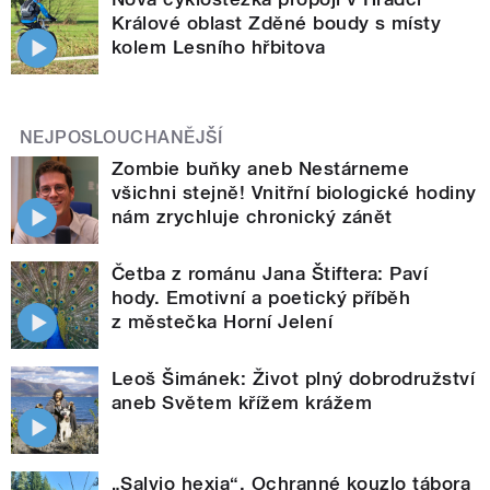
Králové oblast Zděné boudy s místy
kolem Lesního hřbitova
NEJPOSLOUCHANĚJŠÍ
Zombie buňky aneb Nestárneme
všichni stejně! Vnitřní biologické hodiny
nám zrychluje chronický zánět
Četba z románu Jana Štiftera: Paví
hody. Emotivní a poetický příběh
z městečka Horní Jelení
Leoš Šimánek: Život plný dobrodružství
aneb Světem křížem krážem
„Salvio hexia“. Ochranné kouzlo tábora