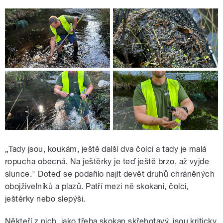
„Tady jsou, koukám, ještě další dva čolci a tady je malá
ropucha obecná. Na ještěrky je teď ještě brzo, až vyjde
slunce." Doteď se podařilo najít devět druhů chráněných
obojživelníků a plazů. Patří mezi ně skokani, čolci,
ještěrky nebo slepýši.
Někteří z nich, jako třeba skokan skřehotavý, jsou kriticky