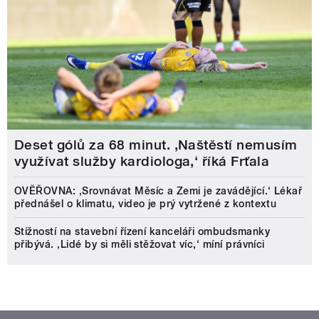
Deset gólů za 68 minut. ,Naštěstí nemusím
využívat služby kardiologa,‘ říká Frťala
OVĚŘOVNA: ‚Srovnávat Měsíc a Zemi je zavádějící.‘ Lékař
přednášel o klimatu, video je prý vytržené z kontextu
Stížností na stavební řízení kanceláři ombudsmanky
přibývá. ‚Lidé by si měli stěžovat víc,‘ míní právníci