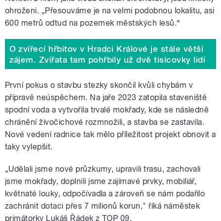
ohroženi. „Přesouváme je na velmi podobnou lokalitu, asi
600 metrů odtud na pozemek městských lesů.“
O zvířecí hřbitov v Hradci Králové je stále větší
zájem. Zvířata tam pohřbily už dvě tisícovky lidí
První pokus o stavbu stezky skončil kvůli chybám v
přípravě neúspěchem. Na jaře 2023 zatopila staveniště
spodní voda a vytvořila trvalé mokřady, kde se následně
chránění živočichové rozmnožili, a stavba se zastavila.
Nové vedení radnice tak mělo příležitost projekt obnovit a
taky vylepšit.
„Udělali jsme nové průzkumy, upravili trasu, zachovali
jsme mokřady, doplnili jsme zajímavé prvky, mobiliář,
květnaté louky, odpočívadla a zároveň se nám podařilo
zachránit dotaci přes 7 milionů korun," říká náměstek
primátorky Lukáš Řádek z TOP 09.