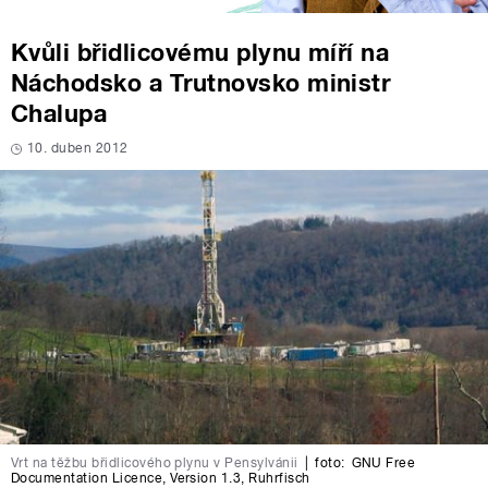
Kvůli břidlicovému plynu míří na
Náchodsko a Trutnovsko ministr
Chalupa
10. duben 2012
Vrt na těžbu břidlicového plynu v Pensylvánii
|
foto:
GNU Free
Documentation Licence, Version 1.3
,
Ruhrfisch