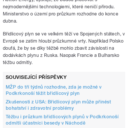
nejmodernějšími technologiemi, které neničí přírodu.
Ministerstvo o území pro průzkum rozhodne do konce
dubna.
Břidlicový plyn se ve velkém těží ve Spojených státech, v
Evropě se zatím hloubí průzkumné vrty. Například Polsko
doufá, že by se díky těžbě mohlo zbavit závislosti na
dodávkách plynu z Ruska. Naopak Francie a Bulharsko
těžbu odmítly.
SOUVISEJÍCÍ PŘÍSPĚVKY
MŽP do tří týdnů rozhodne, zda je možné v
Podkrkonoší těžit břidlicový plyn
Zkušenosti z USA: Břidlicový plyn může přinést
bohatství i zdravotní problémy
Těžbu i průzkum břidlicových plynů v Podkrkonoší
odmítli účastníci besedy v Náchodě