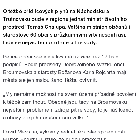
O těžbě břidlicových plynů na Náchodsku a
Trutnovsku bude v regionu jednat ministr životního
prostředí Tomáš Chalupa. Většina místních občanů i
starostové 60 obcí s průzkumnými vrty nesouhlasí.
Lidé se nejvíc bojí o zdroje pitné vody.
Petice občanské iniciativy má už více než 17 tisíc
podpisů. Podle předsedy Dobrovolného svazku obcí
Broumovska a starosty Božanova Karla Rejchrta mají
města ale jen malou šanci těžbu ovlivnit.
„My nemáme možnost na svém území případné povolení
k těžbě zamítnout. Obecně jsou tady na Broumovsku
největším problémem zdroje pitné vody, to je náš klenot
a obavy z jejich narušení jsou velké.“
David Messina, výkonný ředitel těžařské společnosti
Hutton Energy, ujišťuje, že budou pracovat s