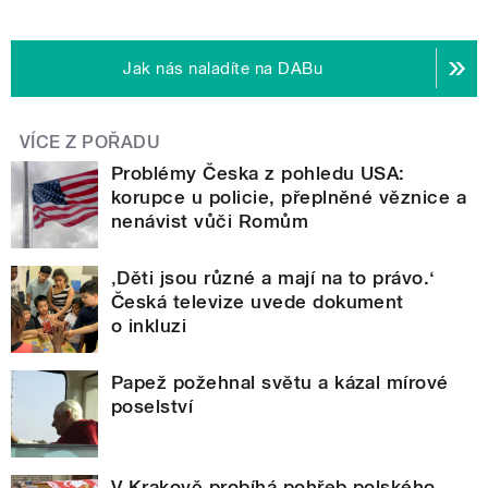
Jak nás naladíte na DABu
VÍCE Z POŘADU
Problémy Česka z pohledu USA:
korupce u policie, přeplněné věznice a
nenávist vůči Romům
‚Děti jsou různé a mají na to právo.‘
Česká televize uvede dokument
o inkluzi
Papež požehnal světu a kázal mírové
poselství
V Krakově probíhá pohřeb polského