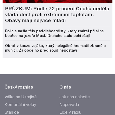
PRŮZKUM: Podle 72 procent Čechů nedělá
vláda dost proti extrémním teplotám.
Obavy mají nejvíce mladí
Policie našla tělo paddleboardisty, který zmizel při silné
bouřce na jezeře Most. Druhého stále pohřešují
Obrat v kauze vojáka, který nelegálně hromadil zbraně a
munici. Žalobce ho před soud nepostaví
Český rozhlas
O nás
Válka na Ukrajině
Jak nás naladíte
Komunální volby
Nápověda
Stanice
Lidé v rádiu