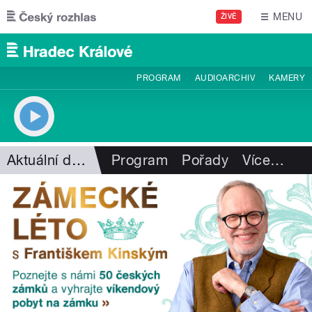
Přejít k hlavnímu obsahu
MENU
ŽIVĚ
PROGRAM
AUDIOARCHIV
KAMERY
Aktuální dění
Program
Pořady
Více
…