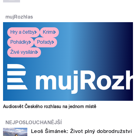
mujRozhlas
Hry a četby
Krimi
Pohádky
Pořady
Živé vysílání
Audiosvět Českého rozhlasu na jednom místě
NEJPOSLOUCHANĚJŠÍ
Leoš Šimánek: Život plný dobrodružství