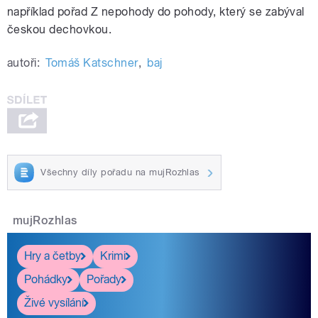
například pořad Z nepohody do pohody, který se zabýval
českou dechovkou.
autoři:
Tomáš Katschner
,
baj
Všechny díly pořadu na mujRozhlas
mujRozhlas
Hry a četby
Krimi
Pohádky
Pořady
Živé vysílání