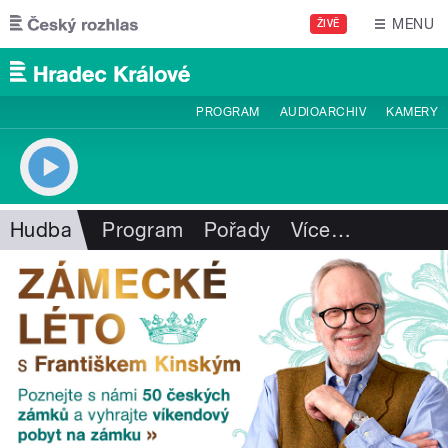
Přejít k hlavnímu obsahu
MENU
ŽIVĚ
PROGRAM
AUDIOARCHIV
KAMERY
Hudba
Program
Pořady
Více
…