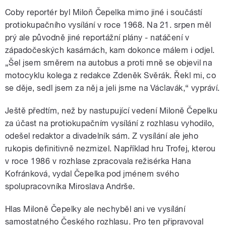
Coby reportér byl Miloň Čepelka mimo jiné i součástí
protiokupačního vysílání v roce 1968. Na 21. srpen měl
prý ale původně jiné reportážní plány - natáčení v
západočeských kasárnách, kam dokonce málem i odjel.
„Šel jsem směrem na autobus a proti mně se objevil na
motocyklu kolega z redakce Zdeněk Svěrák. Řekl mi, co
se děje, sedl jsem za něj a jeli jsme na Václavák,
“
vypráví.
Ještě předtím, než by nastupující vedení Miloně Čepelku
za účast na protiokupačním vysílání z rozhlasu vyhodilo,
odešel redaktor a divadelník sám. Z vysílání ale jeho
rukopis definitivně nezmizel. Například hru Trofej, kterou
v roce 1986 v rozhlase zpracovala režisérka Hana
Kofránková, vydal Čepelka pod jménem svého
spolupracovníka Miroslava Andrše.
Hlas Miloně Čepelky ale nechyběl ani ve vysílání
samostatného Českého rozhlasu. Pro ten připravoval