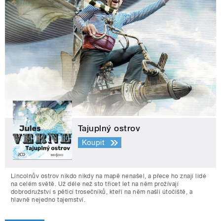
Tajuplný ostrov
Koupit
Lincolnův ostrov nikdo nikdy na mapě nenašel, a přece ho znají lidé
na celém světě. Už déle než sto třicet let na něm prožívají
dobrodružství s pěticí trosečníků, kteří na něm našli útočiště, a
hlavně nejedno tajemství.