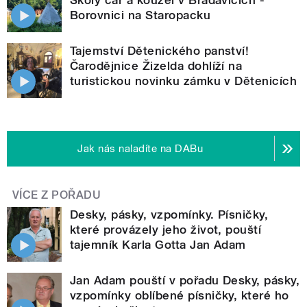
Borovnici na Staropacku
Tajemství Dětenického panství!
Čarodějnice Žizelda dohlíží na
turistickou novinku zámku v Dětenicích
Jak nás naladíte na DABu
VÍCE Z POŘADU
Desky, pásky, vzpomínky. Písničky,
které provázely jeho život, pouští
tajemník Karla Gotta Jan Adam
Jan Adam pouští v pořadu Desky, pásky,
vzpomínky oblíbené písničky, které ho