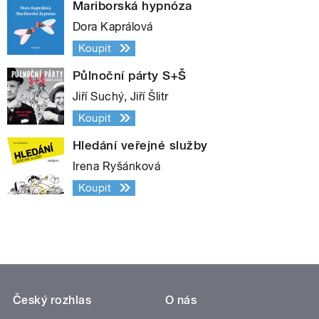
Mariborská hypnóza
Dora Kaprálová
Koupit
Půlnoční párty S+Š
Jiří Suchý, Jiří Šlitr
Koupit
Hledání veřejné služby
Irena Ryšánková
Koupit
Český rozhlas
O nás