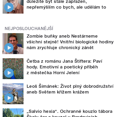
důležité být stále zapřažen,
nepřemýšlím co bych, ale udělám to
NEJPOSLOUCHANĚJŠÍ
Zombie buňky aneb Nestárneme
všichni stejně! Vnitřní biologické hodiny
nám zrychluje chronický zánět
Četba z románu Jana Štiftera: Paví
hody. Emotivní a poetický příběh
z městečka Horní Jelení
Leoš Šimánek: Život plný dobrodružství
aneb Světem křížem krážem
„Salvio hexia“. Ochranné kouzlo tábora
Školy čar a kouzel v Bradavicích -