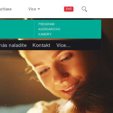
ozhlase
Více
ŽIVĚ
PROGRAM
AUDIOARCHIV
KAMERY
nás naladíte
Kontakt
Více
…