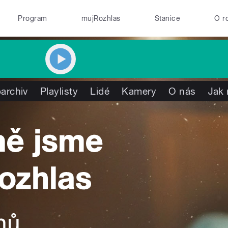
Program
mujRozhlas
Stanice
O r
archiv
Playlisty
Lidé
Kamery
O nás
Jak 