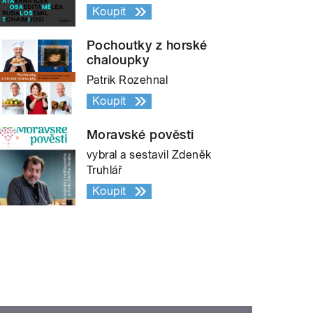
Koupit
Pochoutky z horské
chaloupky
Patrik Rozehnal
Koupit
Moravské pověsti
vybral a sestavil Zdeněk
Truhlář
Koupit