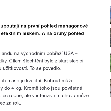
 upoutají na první pohled mahagonově
efektním leskem. A na druhý pohled
.
slandu na východním pobřeží USA –
ky. Cílem šlechtění bylo získat slepici
 užitkovostí. To se povedlo.
ich maso je kvalitní. Kohout může
ky do 4 kg. Kromě toho jsou pověstné
ec ročně, ale v intenzivním chovu může
ec za rok.