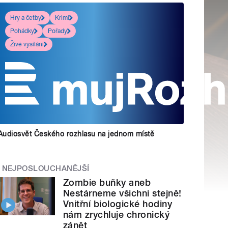
Hry a četby
Krimi
Pohádky
Pořady
Živé vysílání
Audiosvět Českého rozhlasu na jednom místě
NEJPOSLOUCHANĚJŠÍ
Zombie buňky aneb
Nestárneme všichni stejně!
Vnitřní biologické hodiny
nám zrychluje chronický
zánět