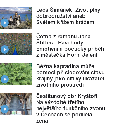
Leoš Šimánek: Život plný
dobrodružství aneb
Světem křížem krážem
Četba z románu Jana
Štiftera: Paví hody.
Emotivní a poetický příběh
z městečka Horní Jelení
Běžná kapradina může
pomoci při sledování stavu
krajiny jako citlivý ukazatel
životního prostředí
Šestitunový obr Kryštof!
Na výzdobě třetího
největšího funkčního zvonu
v Čechách se podílela
žena