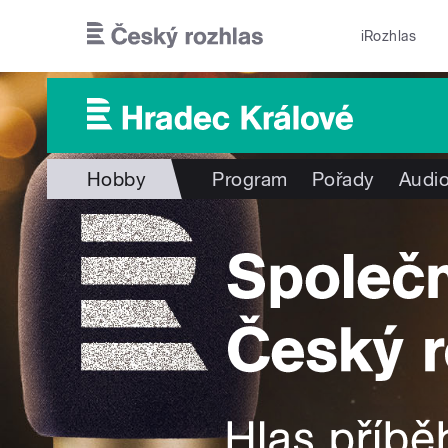
Přejít k hlavnímu obsahu
iRozhlas
Hobby
Program
Pořady
Audio