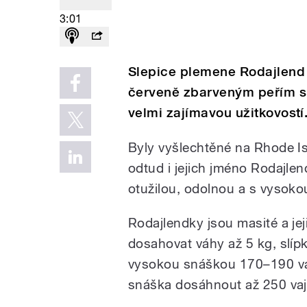
3:01
Slepice plemene Rodajlend
červeně zbarveným peřím s 
velmi zajímavou užitkovostí
Byly vyšlechtěné na Rhode I
odtud i jejich jméno Rodajlend
otužilou, odolnou a s vysokou
Rodajlendky jsou masité a jej
dosahovat váhy až 5 kg, slíp
vysokou snáškou 170–190 vaj
snáška dosáhnout až 250 vaj