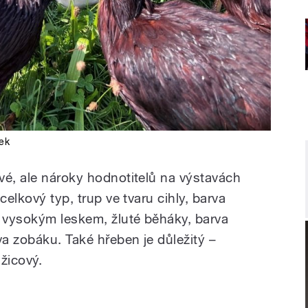
ek
vé, ale nároky hodnotitelů na výstavách
celkový typ, trup ve tvaru cihly, barva
 vysokým leskem, žluté běháky, barva
va zobáku. Také hřeben je důležitý –
žicový.