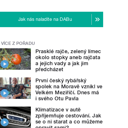
Jak nás naladíte na DABu
VÍCE Z POŘADU
Prasklé rajče, zelený límec
okolo stopky aneb rajčata
a jejich vady a jak jim
předcházet
První český rybářský
spolek na Moravě vznikl ve
Velkém Meziříčí. Dnes má
i svého Otu Pavla
Klimatizace v autě
zpříjemňuje cestování. Jak
se o ni starat a co můžeme
opravit sami?