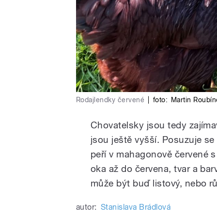
Rodajlendky červené
|
foto:
Martin Roubín
Chovatelsky jsou tedy zajíma
jsou ještě vyšší. Posuzuje se 
peří v mahagonově červené s
oka až do červena, tvar a bar
může být buď listový, nebo rů
autor:
Stanislava Brádlová