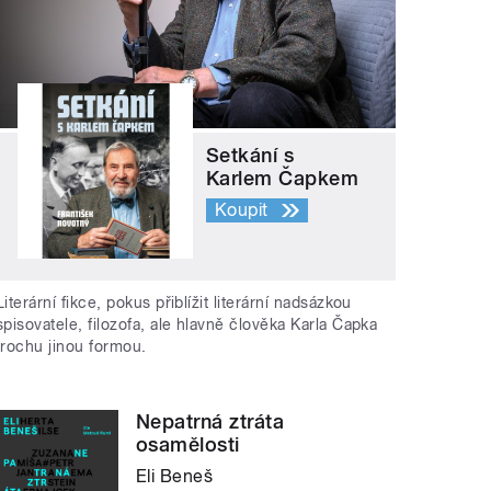
Setkání s
Karlem Čapkem
Koupit
Literární fikce, pokus přiblížit literární nadsázkou
spisovatele, filozofa, ale hlavně člověka Karla Čapka
trochu jinou formou.
Nepatrná ztráta
osamělosti
Eli Beneš