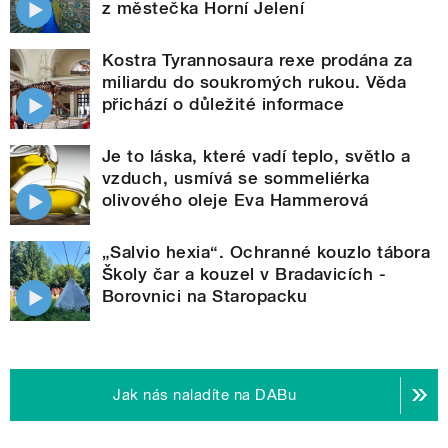
z městečka Horní Jelení
Kostra Tyrannosaura rexe prodána za
miliardu do soukromých rukou. Věda
přichází o důležité informace
Je to láska, které vadí teplo, světlo a
vzduch, usmívá se sommeliérka
olivového oleje Eva Hammerová
„Salvio hexia“. Ochranné kouzlo tábora
Školy čar a kouzel v Bradavicích -
Borovnici na Staropacku
Jak nás naladíte na DABu