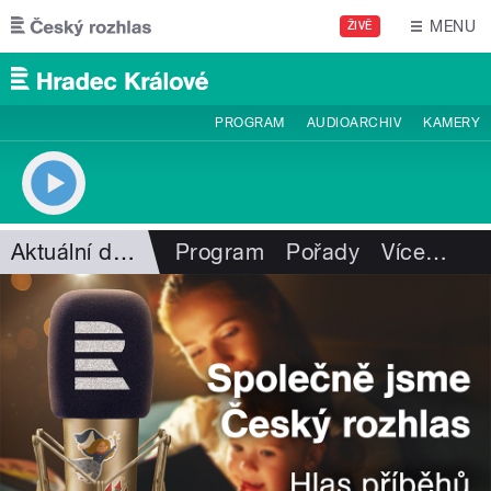
Přejít k hlavnímu obsahu
MENU
ŽIVĚ
PROGRAM
AUDIOARCHIV
KAMERY
Aktuální dění
Program
Pořady
Více
…