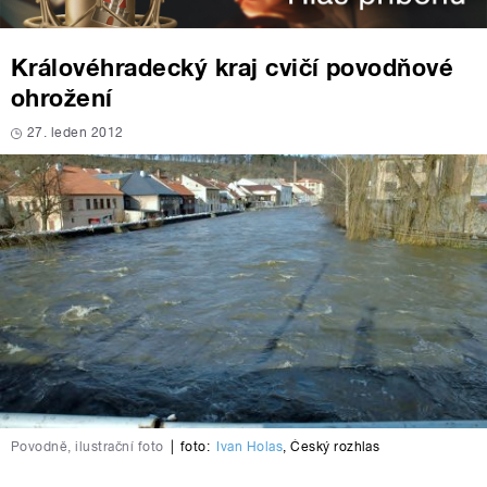
Královéhradecký kraj cvičí povodňové
ohrožení
27. leden 2012
Povodně, ilustrační foto
|
foto:
Ivan Holas
,
Český rozhlas