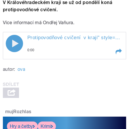
V Královéhradeckém kraji se už od pondělí koná
protipovodňové cvičení.
Více informací má Ondřej Vaňura.
Protipovodňové cvičení
v kraji
" style="">
Pro
Protipovodňové cvičení v kraji
0:00
Play /
v kraji
Protipovodňové cvičení
autor:
ova
mujRozhlas
pause
Hry a četby
Krimi