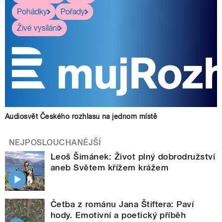
Pohádky
Pořady
Živé vysílání
Audiosvět Českého rozhlasu na jednom místě
NEJPOSLOUCHANĚJŠÍ
Leoš Šimánek: Život plný dobrodružství
aneb Světem křížem krážem
Četba z románu Jana Štiftera: Paví
hody. Emotivní a poetický příběh