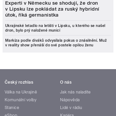
Experti v Německu se shodují, že dron
v Lipsku lze pokládat za ruský hybridní
útok, říká germanistka
Ukrajinské letadlo na letišti v Lipsku, u kterého se našel
dron, bylo prý naložené municí
Markíza podle diváků odvysílala pokus o znásilnění. Muž
v reality show přenáší do své postele opilou ženu
Český rozhlas
O nás
Válka na Ukrajině
Jak nás naladíte
Komunální volby
Nápověda
Stanice
Lidé v rádiu
eShop
Kariéra