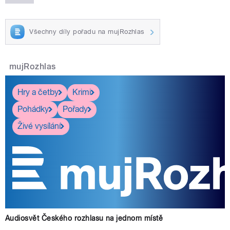
Všechny díly pořadu na mujRozhlas
mujRozhlas
Hry a četby
Krimi
Pohádky
Pořady
Živé vysílání
Audiosvět Českého rozhlasu na jednom místě