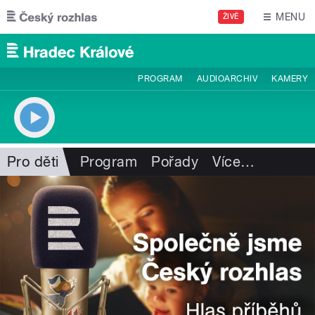
Přejít k hlavnímu obsahu
MENU
ŽIVĚ
PROGRAM
AUDIOARCHIV
KAMERY
Pro děti
Program
Pořady
Více
…