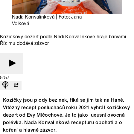
Naďa Konvalinková | Foto:
Jana
Volková
Kozičkový dezert podle Nadi Konvalinkové hraje barvami.
Říz mu dodává zázvor
5:57
Kozičky jsou plody bezinek, říká se jim tak na Hané.
Vítězný recept posluchačů roku 2021 vyhrál kozičkový
dezert od Evy Mlčochové. Je to jako luxusní ovocná
polévka. Naďa Konvalinková recepturu obohatila o
koření a hlavně zázvor.