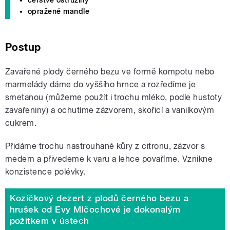
opražené mandle
Postup
Zavařené plody černého bezu ve formě kompotu nebo
marmelády dáme do vyššího hrnce a rozředíme je
smetanou (můžeme použít i trochu mléko, podle hustoty
zavařeniny) a ochutíme zázvorem, skořicí a vanilkovým
cukrem.
Přidáme trochu nastrouhané kůry z citronu, zázvor s
medem a přivedeme k varu a lehce povaříme. Vznikne
konzistence polévky.
Kozičkový dezert z plodů černého bezu a
hrušek od Evy Mlčochové je dokonalým
požitkem v ústech