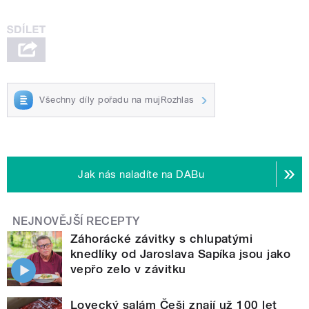
Všechny díly pořadu na mujRozhlas
Jak nás naladíte na DABu
NEJNOVĚJŠÍ RECEPTY
Záhorácké závitky s chlupatými
knedlíky od Jaroslava Sapíka jsou jako
vepřo zelo v závitku
Lovecký salám Češi znají už 100 let