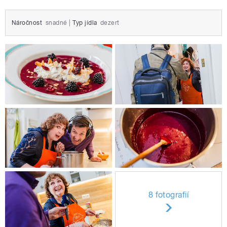
Náročnost
snadné
|
Typ jídla
dezert
8 fotografií