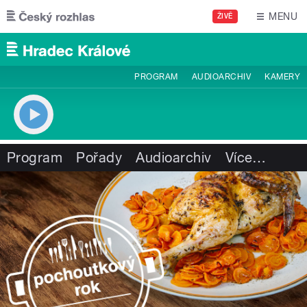
Přejít k hlavnímu obsahu
MENU
ŽIVĚ
PROGRAM
AUDIOARCHIV
KAMERY
Program
Pořady
Audioarchiv
Více
…