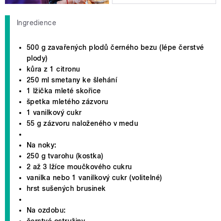
Ingredience
500 g zavařených plodů černého bezu (lépe čerstvé
plody)
kůra z 1 citronu
250 ml smetany ke šlehání
1 lžička mleté skořice
špetka mletého zázvoru
1 vanilkový cukr
55 g zázvoru naloženého v medu
Na noky:
250 g tvarohu (kostka)
2 až 3 lžíce moučkového cukru
vanilka nebo 1 vanilkový cukr (volitelné)
hrst sušených brusinek
Na ozdobu:
čerstvé ostružiny