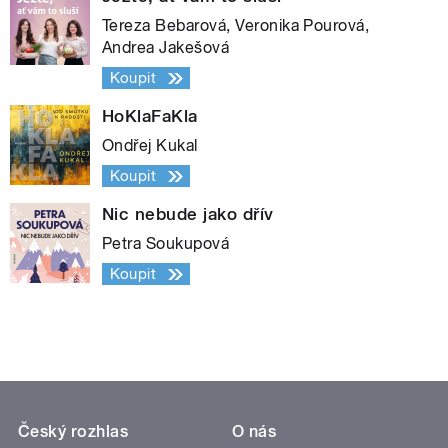
Tereza Bebarová, Veronika Pourová,
Andrea Jakešová
Koupit
HoKlaFaKla
Ondřej Kukal
Koupit
Nic nebude jako dřív
Petra Soukupová
Koupit
Český rozhlas
O nás