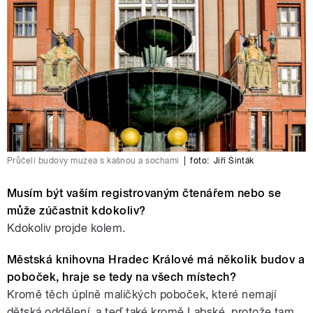
Průčelí budovy muzea s kašnou a sochami
|
foto:
Jiří Šinták
Musím být vaším registrovaným čtenářem nebo se
může zúčastnit kdokoliv?
Kdokoliv projde kolem.
Městská knihovna Hradec Králové má několik budov a
poboček, hraje se tedy na všech místech?
Kromě těch úplně maličkých poboček, které nemají
dětská oddělení, a teď také kromě Labské, protože tam