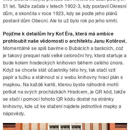
51 let. Takže začala v letech 1902-3, kdy postavil Okresní
dům, a skončila v roce 1923, kdy se podle jeho plánů
postavil dům Obecní. Ale to už bylo rok po jeho smrti.
Pojďme k detailům hry Koť Éra, která má ambice
prohloubit naše vědomosti o architektu Janu Kotěrovi.
Momentálně se spíš bavíme o Bubácích a barácích, což
je takový prequel naší velké celoroční hry, která startuje a
bude kolem hradeckých knihoven během celého února.
Když se chcete stát účastníky této hry, tak stačí vzít
papír a tužku a stáhnout si z webu knihovny hrací plán s
mapkou. Na každé kartě, kterou byste náhodně mohli
potkat na svých procházkách Hradcem, je QR kód, takže
se stačí i pomocí tohoto QR kódu dostat na stránky
knihovny, kde už ke stažení najdete jednotlivé mapky a
nápovědy.