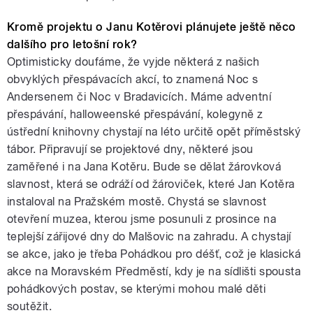
Kromě projektu o Janu Kotěrovi plánujete ještě něco
dalšího pro letošní rok?
Optimisticky doufáme, že vyjde některá z našich
obvyklých přespávacích akcí, to znamená Noc s
Andersenem či Noc v Bradavicích. Máme adventní
přespávání, halloweenské přespávání, kolegyně z
ústřední knihovny chystají na léto určitě opět příměstský
tábor. Připravují se projektové dny, některé jsou
zaměřené i na Jana Kotěru. Bude se dělat žárovková
slavnost, která se odráží od žároviček, které Jan Kotěra
instaloval na Pražském mostě. Chystá se slavnost
otevření muzea, kterou jsme posunuli z prosince na
teplejší zářijové dny do Malšovic na zahradu. A chystají
se akce, jako je třeba Pohádkou pro déšť, což je klasická
akce na Moravském Předměstí, kdy je na sídlišti spousta
pohádkových postav, se kterými mohou malé děti
soutěžit.