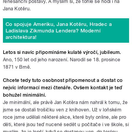
renesanční postavy. A myslím si, že tohle se hodí i na
Jana Kotěru.
Co spojuje Ameriku, Jana Kotěru, Hradec a
Ladislava Zikmunda Lendera? Moderní
architektura!
Letos si navíc připomínáme kulaté výročí, jubileum.
Ano, 150 let od jeho narození. Narodil se 18. prosince
1871 v Brně.
Chcete tedy tuto osobnost připomenout a dostat co
nejvíc informací mezi čtenáře. Ovšem kontakt je teď
bohužel minimální.
Je minimální, ale právě Jan Kotěra nám nahrál k tomu, že
jsme se dostali trošičku ven z knihoven. Už v loňském
roce jsme udělali některé akce, které byly online, ale pro
děti, které jsou teď nucené sedět u počítače i ve škole, si
myslím, že je lepší, když se dostanou ven, do terénu.