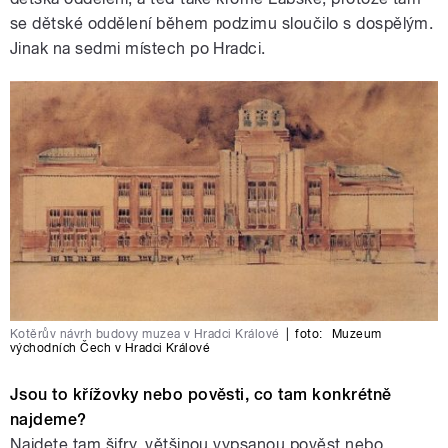
se dětské oddělení během podzimu sloučilo s dospělým.
Jinak na sedmi místech po Hradci.
Kotěrův návrh budovy muzea v Hradci Králové
|
foto:
Muzeum
východních Čech v Hradci Králové
Jsou to křížovky nebo pověsti, co tam konkrétně
najdeme?
Najdete tam šifry, většinou vypsanou pověst nebo