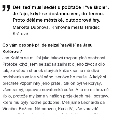
Děti teď musí sedět u počítače i "ve škole".
Je fajn, když se dostanou ven, do terénu.
Proto děláme městské, outdoorové hry.
Markéta Dubnová, Knihovna města Hradec
Králové
Co vám osobně přijde nejzajímavější na Janu
Kotěrovi?
Jan Kotěra se mi líbí jako taková rozporuplná osobnost.
Protože když jsem se začala zajímat o jeho život a dílo
tak, ze všech stránek starých knížek se na mě dívá
podobenka velice vážného, seriózního muže. A když si
přečtete vzpomínky jeho přátel, tak on byl velkorysý,
všestranný, opravdu novátorská duše. A to se mi hrozně
líbilo, protože my jsme v našich projektech měli postavy,
které mu byly hodně podobné. Měli jsme Leonarda da
Vinciho, Boženu Němcovou, Karla IV., vše vpravdě