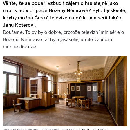
Věříte, že se podaří vzbudit zájem o hru stejně jako
například v případě Boženy Němcové?
Bylo by skvělé,
kdyby možná Česká televize natočila minisérii také o
Janu Kotěrovi.
Doufáme. To by bylo dobré, protože televizní minisérie o
Boženě Němcové, ať byla jakákoliv, určitě vzbudila
mnohé diskuze.
Interéry podle návrhu Jana Kotěry, ředitelna
|
foto:
Jiří Šinták