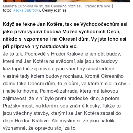
Markéta Dubnová ve studiu Českého rozhlasu Hradec Králové
|
foto:
Radka Šubrtová
,
Český rozhlas
Když se řekne Jan Kotěra, tak se Východočechům asi
jako první vybaví budova Muzea východních Čech,
někdo si vzpomene i na Okresní dům. Vy jste toho asi
při přípravě hry nastudovala víc.
Je to tak. Popravdě v Hradci Králové je jen pět budov,
které má Jan Kotěra na svědomí, ale jsou to budovy
každopádně zajímavé a jsou všechny soustředěné
vlastně tady kolem budovy rozhlasu. Kromě Okresního
domu také Obecní dům, to je dům, ve kterém sídlila chvíli
i naše knihovna, Palmová zahrada, která má takovou
zajímavost, že v ní bylo první hradecké kino, a potom
Pražský most, na kterém jsou známé kiosky. Takže to
jsou všechny stavby, kterými se Jan Kotěra zapsal do
dějin Hradce Králové. Ale myslím si, že jsou natolik
významné, že opravdu stojí za to.