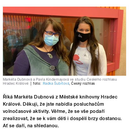
Markéta Dubnová a Pavla Kindernayová ve studiu Českého rozhlasu
Hradec Králové
|
foto:
Radka Šubrtová
,
Český rozhlas
Říká Markéta Dubnová z Městské knihovny Hradec
Králové. Děkuji, že jste nabídla posluchačům
volnočasové aktivity. Věřme, že se vše podaří
zrealizovat, že se k vám děti i dospělí brzy dostanou.
Ať se daří, na shledanou.