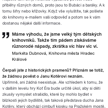
příběhy různých domů, proto jsou to Bubáci a baráky. A k
tomu šifry nebo křížovky. Když vše vyluštíte, tak pošlete
do knihovny e-mailem vaši odpověď a potom se k vám
dostanou nějaké další informace.
Máme výhodu, že jsme velký tým dětských
knihovníků. Takže tím pádem získáváme
různorodé nápady, zkrátka víc hlav víc ví.
Markéta Dubnová, Knihovna města Hradec
Králové
Čerpali jste z historických pramenů? Přiznám se totiž,
že žádnou pověst o Janu Kotěrovi neznám.
Upřímně, ani žádná neexistuje. Ale vzhledem k tomu, že
v dalším levelu hry Koť Éra bude určitě úkol, aby si děti
zkusily vymyslet strašidlo, které by mohlo bydlet v
blízkosti jejich bydliště, tak taková představa ducha Jana
Kotěry, který obchází cimbuří kiosku na Pražském mostě,