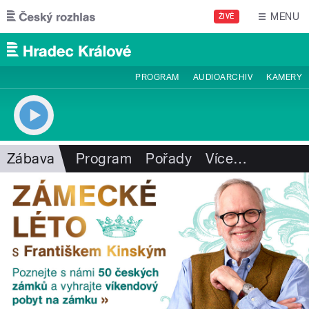
Přejít k hlavnímu obsahu
MENU
ŽIVĚ
PROGRAM
AUDIOARCHIV
KAMERY
Zábava
Program
Pořady
Více
…