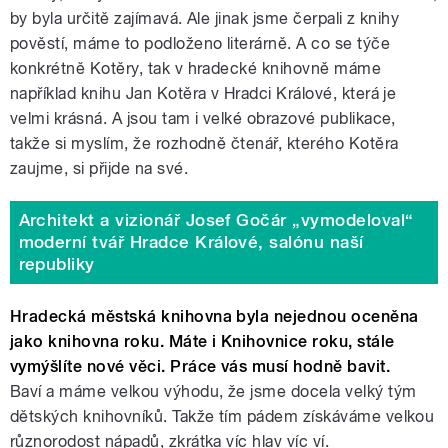
by byla určitě zajímavá. Ale jinak jsme čerpali z knihy
pověstí, máme to podloženo literárně. A co se týče
konkrétně Kotěry, tak v hradecké knihovně máme
například knihu Jan Kotěra v Hradci Králové, která je
velmi krásná. A jsou tam i velké obrazové publikace,
takže si myslím, že rozhodně čtenář, kterého Kotěra
zaujme, si přijde na své.
Architekt a vizionář Josef Gočár „vymodeloval“
moderní tvář Hradce Králové, salónu naší
republiky
Hradecká městská knihovna byla nejednou oceněna
jako knihovna roku. Máte i Knihovnice roku, stále
vymýšlíte nové věci. Práce vás musí hodně bavit.
Baví a máme velkou výhodu, že jsme docela velký tým
dětských knihovníků. Takže tím pádem získáváme velkou
různorodost nápadů, zkrátka víc hlav víc ví.