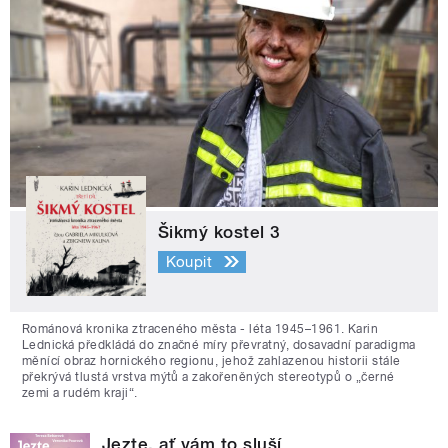
Šikmý kostel 3
Koupit
Románová kronika ztraceného města - léta 1945–1961. Karin
Lednická předkládá do značné míry převratný, dosavadní paradigma
měnící obraz hornického regionu, jehož zahlazenou historii stále
překrývá tlustá vrstva mýtů a zakořeněných stereotypů o „černé
zemi a rudém kraji“.
Jezte, ať vám to sluší