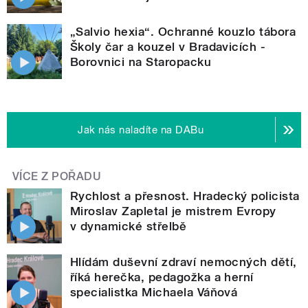
„Salvio hexia“. Ochranné kouzlo tábora
Školy čar a kouzel v Bradavicích -
Borovnici na Staropacku
Jak nás naladíte na DABu
VÍCE Z POŘADU
Rychlost a přesnost. Hradecký policista
Miroslav Zapletal je mistrem Evropy
v dynamické střelbě
Hlídám duševní zdraví nemocných dětí,
říká herečka, pedagožka a herní
specialistka Michaela Váňová