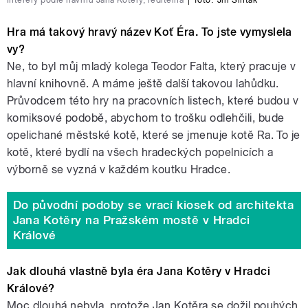
Hra má takový hravý název Koť Éra. To jste vymyslela
vy?
Ne, to byl můj mladý kolega Teodor Falta, který pracuje v
hlavní knihovně. A máme ještě další takovou lahůdku.
Průvodcem této hry na pracovních listech, které budou v
komiksové podobě, abychom to trošku odlehčili, bude
opelichané městské kotě, které se jmenuje kotě Ra. To je
kotě, které bydlí na všech hradeckých popelnicích a
výborně se vyzná v každém koutku Hradce.
Do původní podoby se vrací kiosek od architekta
Jana Kotěry na Pražském mostě v Hradci
Králové
Jak dlouhá vlastně byla éra Jana Kotěry v Hradci
Králové?
Moc dlouhá nebyla, protože Jan Kotěra se dožil pouhých