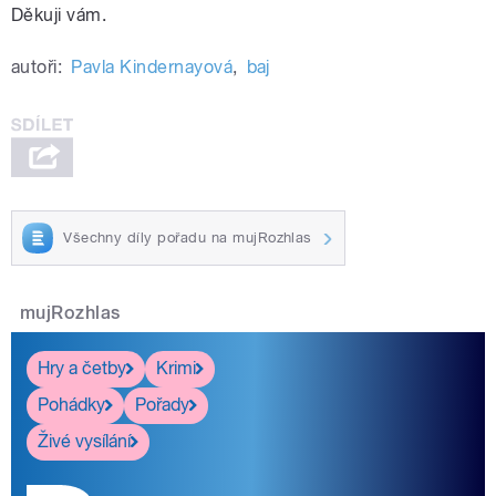
Děkuji vám.
autoři:
Pavla Kindernayová
,
baj
Všechny díly pořadu na mujRozhlas
mujRozhlas
Hry a četby
Krimi
Pohádky
Pořady
Živé vysílání