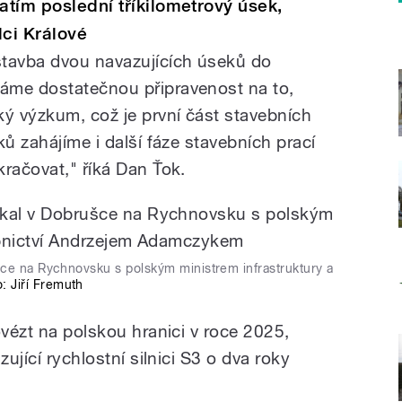
atím poslední tříkilometrový úsek,
dci Králové
stavba dvou navazujících úseků do
áme dostatečnou připravenost na to,
ký výzkum, což je první část stavebních
ků zahájíme i další fáze stavebních prací
račovat," říká Dan Ťok.
šce na Rychnovsku s polským ministrem infrastruktury a
o: Jiří Fremuth
ovézt na polskou hranici v roce 2025,
zující rychlostní silnici S3 o dva roky