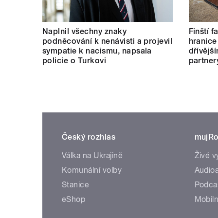
Naplnil všechny znaky
Finští 
podněcování k nenávisti a projevil
hranice
sympatie k nacismu, napsala
dřívějš
policie o Turkovi
partner
Český rozhlas
mujRo
Válka na Ukrajině
Živé v
Komunální volby
Audioa
Stanice
Podca
eShop
Mobiln