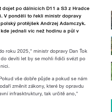
t dojet po dálnicích D11 a S3 z Hradce
 V pondělí to řekli ministr dopravy
o polský protějšek Andrzej Adamczyk.
, kde jednali víc než hodinu a půl v
e do roku 2025," ministr dopravy Dan Ťok
do devíti let by se mohli řidiči svézt po
nici.
Pokud vše dobře půjde a pokud se nám
odaří změnit zákony, které by opravdu
ní infrasktruktury, tak určitě ano,"