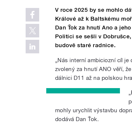
V roce 2025 by se mohlo dá
Králové až k Baltskému moři.
Dan Ťok za hnutí Ano a jeh
Politici se sešli v Dobrušce
budově staré radnice.
„Nás interní ambiciozní cíl j
zvolený za hnutí ANO věří, že 
dálnici D11 až na polskou hra
„
p
mohly urychlit výstavbu doprav
dodává Dan Ťok.