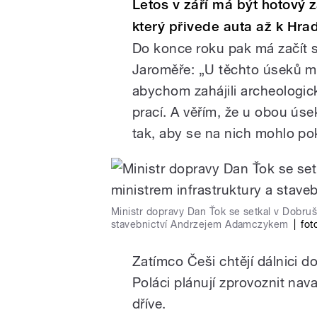
Letos v září má být hotový z
který přivede auta až k Hra
Do konce roku pak má začít 
Jaroměře: „U těchto úseků m
abychom zahájili archeologic
prací. A věřím, že u obou úse
tak, aby se na nich mohlo pok
Ministr dopravy Dan Ťok se setkal v Dobru
stavebnictví Andrzejem Adamczykem
|
fot
Zatímco Češi chtějí dálnici d
Poláci plánují zprovoznit nava
dříve.