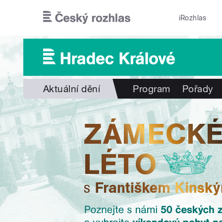
Přejít k hlavnímu obsahu
iRozhlas
Aktuální dění
Program
Pořady