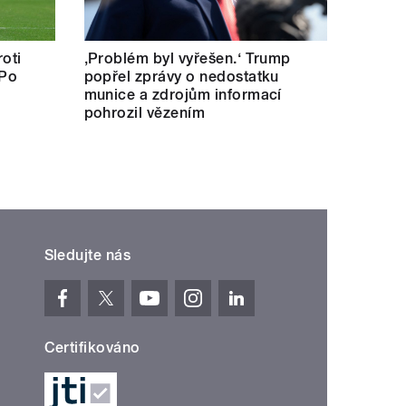
oti
‚Problém byl vyřešen.‘ Trump
 Po
popřel zprávy o nedostatku
munice a zdrojům informací
pohrozil vězením
Sledujte nás
Certifikováno