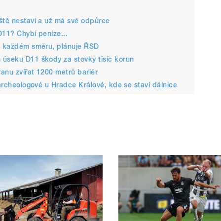
ště nestaví a už má své odpůrce
D11? Chybí peníze...
 v každém směru, plánuje ŘSD
 úseku D11 škody za stovky tisíc korun
anu zvířat 1200 metrů bariér
 archeologové u Hradce Králové, kde se staví dálnice