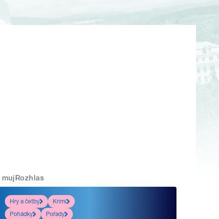
mujRozhlas
Hry a četby
Krimi
Pohádky
Pořady