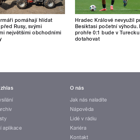
farmáři pomáhají hlídat
Hradec Králové nevyužil pr
 před Rusy, svými
Besiktasi početní výhodu.
ími největšími obchodními
prohře 0:1 bude v Turecku
y
dotahovat
zhlas
O nás
ysílání
Jak nás naladíte
rchiv
Nápověda
sty
Lidé v rádiu
í aplikace
Kariéra
Kontakt