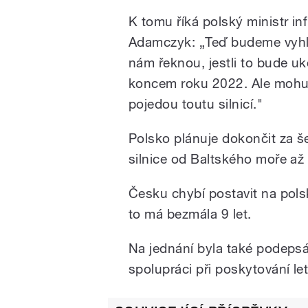
K tomu říká polský ministr inf
Adamczyk: „Teď budeme vyhlaš
nám řeknou, jestli to bude u
koncem roku 2022. Ale mohu ř
pojedou toutu silnicí."
Polsko plánuje dokončit za še
silnice od Baltského moře až 
Česku chybí postavit na polsk
to má bezmála 9 let.
Na jednání byla také podeps
spolupráci při poskytování l