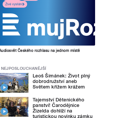
Živé vysílání
Audiosvět Českého rozhlasu na jednom místě
NEJPOSLOUCHANĚJŠÍ
Leoš Šimánek: Život plný
dobrodružství aneb
Světem křížem krážem
Tajemství Dětenického
panství! Čarodějnice
Žizelda dohlíží na
turistickou novinku zámku