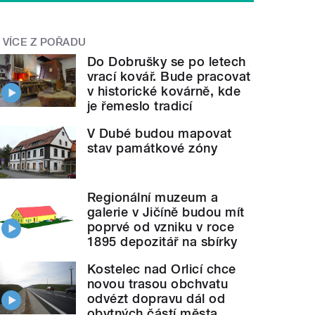
VÍCE Z POŘADU
Do Dobrušky se po letech
vrací kovář. Bude pracovat
v historické kovárně, kde
je řemeslo tradicí
V Dubé budou mapovat
stav památkové zóny
Regionální muzeum a
galerie v Jičíně budou mít
poprvé od vzniku v roce
1895 depozitář na sbírky
Kostelec nad Orlicí chce
novou trasou obchvatu
odvézt dopravu dál od
obytných částí města