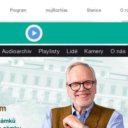
Program
mujRozhlas
Stanice
O r
Audioarchiv
Playlisty
Lidé
Kamery
O nás