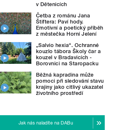
v Dětenicích
Četba z románu Jana
Štiftera: Paví hody.
Emotivní a poetický příběh
z městečka Horní Jelení
„Salvio hexia“. Ochranné
kouzlo tábora Školy čar a
kouzel v Bradavicích -
Borovnici na Staropacku
Běžná kapradina může
pomoci při sledování stavu
krajiny jako citlivý ukazatel
životního prostředí
Jak nás naladíte na DABu