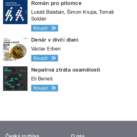
Román pro pitomce
Lukáš Balabán, Šimon Krupa, Tomáš
Soldán
Koupit
Denár v dívčí dlani
Václav Erben
Koupit
Nepatrná ztráta osamělosti
Eli Beneš
Koupit
Český rozhlas
O nás