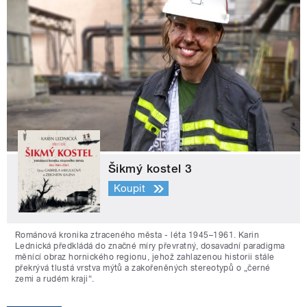
Šikmý kostel 3
Koupit
Románová kronika ztraceného města - léta 1945–1961. Karin
Lednická předkládá do značné míry převratný, dosavadní paradigma
měnící obraz hornického regionu, jehož zahlazenou historii stále
překrývá tlustá vrstva mýtů a zakořeněných stereotypů o „černé
zemi a rudém kraji“.