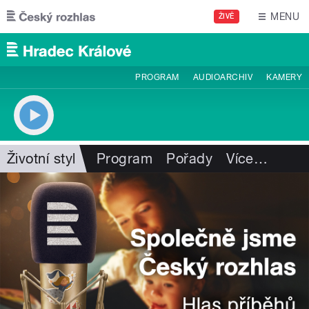
Přejít k hlavnímu obsahu
MENU
ŽIVĚ
PROGRAM
AUDIOARCHIV
KAMERY
Životní styl
Program
Pořady
Více
…