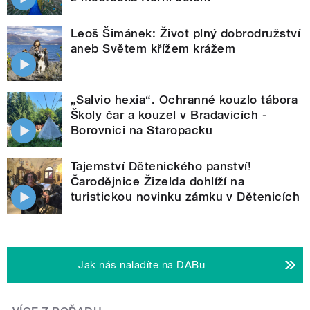
Leoš Šimánek: Život plný dobrodružství
aneb Světem křížem krážem
„Salvio hexia“. Ochranné kouzlo tábora
Školy čar a kouzel v Bradavicích -
Borovnici na Staropacku
Tajemství Dětenického panství!
Čarodějnice Žizelda dohlíží na
turistickou novinku zámku v Dětenicích
Jak nás naladíte na DABu