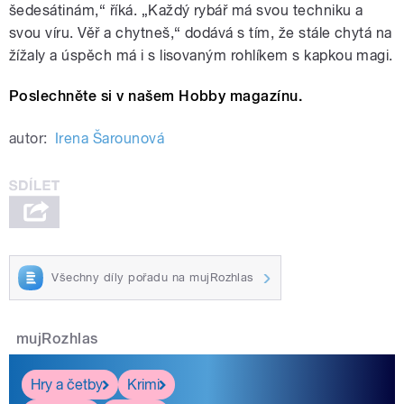
šedesátinám,“ říká. „Každý rybář má svou techniku a
svou víru. Věř a chytneš,“ dodává s tím, že stále chytá na
žížaly a úspěch má i s lisovaným rohlíkem s kapkou magi.
Poslechněte si v našem Hobby magazínu.
autor:
Irena Šarounová
Všechny díly pořadu na mujRozhlas
mujRozhlas
Hry a četby
Krimi