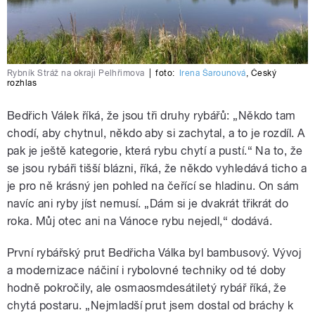
Rybník Stráž na okraji Pelhřimova
|
foto:
Irena Šarounová
,
Český
rozhlas
Bedřich Válek říká, že jsou tři druhy rybářů: „Někdo tam
chodí, aby chytnul, někdo aby si zachytal, a to je rozdíl. A
pak je ještě kategorie, která rybu chytí a pustí.“ Na to, že
se jsou rybáři tišší blázni, říká, že někdo vyhledává ticho a
je pro ně krásný jen pohled na čeřící se hladinu. On sám
navíc ani ryby jíst nemusí. „Dám si je dvakrát třikrát do
roka. Můj otec ani na Vánoce rybu nejedl,“ dodává.
První rybářský prut Bedřicha Válka byl bambusový. Vývoj
a modernizace náčiní i rybolovné techniky od té doby
hodně pokročily, ale osmaosmdesátiletý rybář říká, že
chytá postaru. „Nejmladší prut jsem dostal od bráchy k