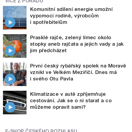
VÍCE Z POŘADU
Komunitní sdílení energie umožní
vypomoci rodině, výrobcům
i spotřebitelům
Prasklé rajče, zelený límec okolo
stopky aneb rajčata a jejich vady a jak
jim předcházet
První český rybářský spolek na Moravě
vznikl ve Velkém Meziříčí. Dnes má
i svého Otu Pavla
Klimatizace v autě zpříjemňuje
cestování. Jak se o ni starat a co
můžeme opravit sami?
E-SHOP ČESKÉHO ROZHLASU