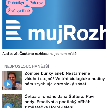
Pohádky
Pořady
Živé vysílání
Audiosvět Českého rozhlasu na jednom místě
NEJPOSLOUCHANĚJŠÍ
Zombie buňky aneb Nestárneme
všichni stejně! Vnitřní biologické hodiny
nám zrychluje chronický zánět
Četba z románu Jana Štiftera: Paví
hody. Emotivní a poetický příběh
z městečka Horní Jelení