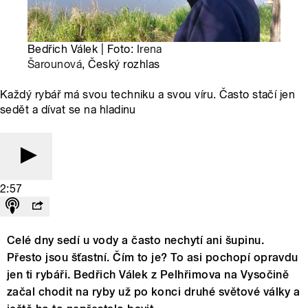
Bedřich Válek | Foto:
Irena
Šarounová
, Český rozhlas
Každý rybář má svou techniku a svou víru. Často stačí jen
sedět a dívat se na hladinu
2:57
Celé dny sedí u vody a často nechytí ani šupinu.
Přesto jsou šťastní. Čím to je? To asi pochopí opravdu
jen ti rybáři. Bedřich Válek z Pelhřimova na Vysočině
začal chodit na ryby už po konci druhé světové války a