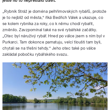
ještě ho to nepřestalo bavit.
„Rybník Stráž je doména pelhřimovských rybářů, protože
je to nejblíž od města,“ říká Bedřich Válek a ukazuje, co
se kolem rybníka za roky, co k němu chodí rybařit,
změnilo. Zavzpomínal také na své rybářské začátky.
„Otec byl náruživý rybář. Hned po válce jsem s ním byl v
Purkarci. Tam dokonce pamatuju, velcí tloušti tam byli,
chytali se na třešni tehdy.“ Jeho otec také po válce
zakládal pobočku rybářského svazu.