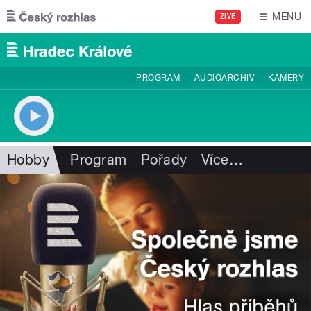
Přejít k hlavnímu obsahu
MENU
ŽIVĚ
PROGRAM
AUDIOARCHIV
KAMERY
Hobby
Program
Pořady
Více
…