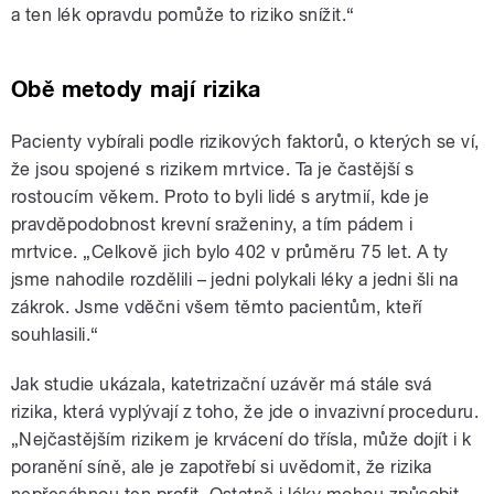
a ten lék opravdu pomůže to riziko snížit.“
Obě metody mají rizika
Pacienty vybírali podle rizikových faktorů, o kterých se ví,
že jsou spojené s rizikem mrtvice. Ta je častější s
rostoucím věkem. Proto to byli lidé s arytmií, kde je
pravděpodobnost krevní sraženiny, a tím pádem i
mrtvice. „Celkově jich bylo 402 v průměru 75 let. A ty
jsme nahodile rozdělili – jedni polykali léky a jedni šli na
zákrok. Jsme vděčni všem těmto pacientům, kteří
souhlasili.“
Jak studie ukázala, katetrizační uzávěr má stále svá
rizika, která vyplývají z toho, že jde o invazivní proceduru.
„Nejčastějším rizikem je krvácení do třísla, může dojít i k
poranění síně, ale je zapotřebí si uvědomit, že rizika