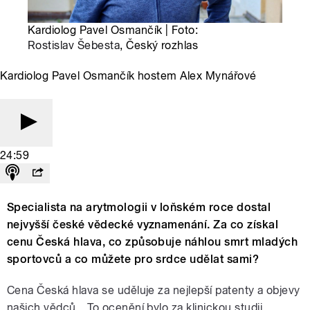
Kardiolog Pavel Osmančík | Foto:
Rostislav Šebesta
, Český rozhlas
Kardiolog Pavel Osmančík hostem Alex Mynářové
24:59
Specialista na arytmologii v loňském roce dostal
nejvyšší české vědecké vyznamenání. Za co získal
cenu Česká hlava, co způsobuje náhlou smrt mladých
sportovců a co můžete pro srdce udělat sami?
Cena Česká hlava se uděluje za nejlepší patenty a objevy
našich vědců. „To ocenění bylo za klinickou studii