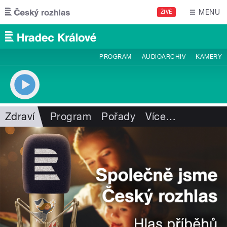
Přejít k hlavnímu obsahu
MENU
ŽIVĚ
PROGRAM
AUDIOARCHIV
KAMERY
Zdraví
Program
Pořady
Více
…