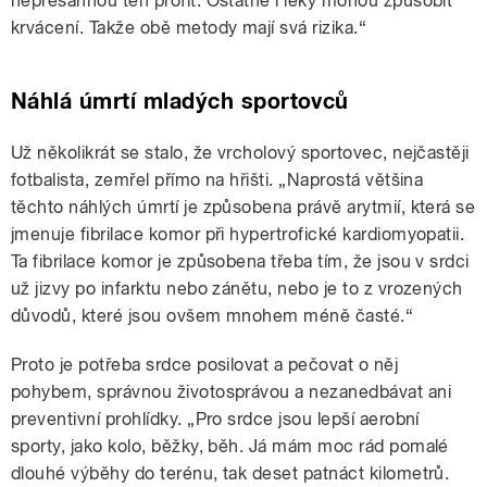
nepřesáhnou ten profit. Ostatně i léky mohou způsobit
krvácení. Takže obě metody mají svá rizika.“
Náhlá úmrtí mladých sportovců
Už několikrát se stalo, že vrcholový sportovec, nejčastěji
fotbalista, zemřel přímo na hřišti. „Naprostá většina
těchto náhlých úmrtí je způsobena právě arytmií, která se
jmenuje fibrilace komor při hypertrofické kardiomyopatii.
Ta fibrilace komor je způsobena třeba tím, že jsou v srdci
už jizvy po infarktu nebo zánětu, nebo je to z vrozených
důvodů, které jsou ovšem mnohem méně časté.“
Proto je potřeba srdce posilovat a pečovat o něj
pohybem, správnou životosprávou a nezanedbávat ani
preventivní prohlídky. „Pro srdce jsou lepší aerobní
sporty, jako kolo, běžky, běh. Já mám moc rád pomalé
dlouhé výběhy do terénu, tak deset patnáct kilometrů.