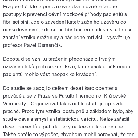
Prague-17, která porovnávala dva možné léčebné
postupy k prevenci cévní mozkové příhody pacientů s
fibrilací síní. Jde o zavedení katetrizačního uzávěru do
ouška levé síně, kde se při fibrilaci hromadí krev, a tím se
zabrání vzniku sraženiny a následně mrtvici,“ vysvětluje
profesor Pavel Osmančík.
Doposud se vzniku sraženin předcházelo trvalým
užíváním léků proti srážení krve, které však u některých
pacientů mohlo vést naopak ke krvácení.
Do studie se zapojilo celkem deset kardiocenter a
prováděla se v Praze ve Fakultní nemocnici Královské
Vinohrady. „Organizovat takovouhle studii je opravdu
pracné. Proto tým vznikal postupně a základem bylo, aby
studie dávala smysl a statistickou validitu. Nelze zařadit
deset pacientů a pěti dát léky na krevní tlak a pěti ne.
Takže chtělo to výpočet, abychom mohli porovnat, že ten