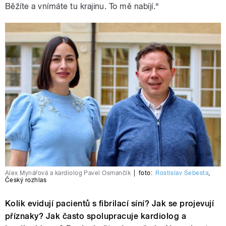
Běžíte a vnímáte tu krajinu. To mě nabíjí.“
Alex Mynářová a kardiolog Pavel Osmančík
|
foto:
Rostislav Šebesta
,
Český rozhlas
Kolik evidují pacientů s fibrilací síní? Jak se projevují
příznaky? Jak často spolupracuje kardiolog a