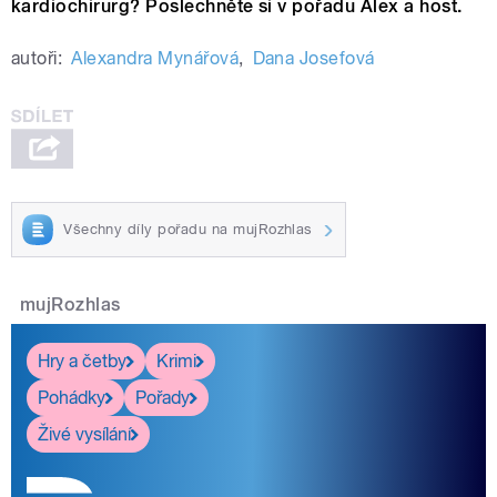
kardiochirurg? Poslechněte si v pořadu Alex a host.
autoři:
Alexandra Mynářová
,
Dana Josefová
Všechny díly pořadu na mujRozhlas
mujRozhlas
Hry a četby
Krimi
Pohádky
Pořady
Živé vysílání