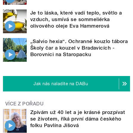
Je to láska, které vadí teplo, světlo a
vzduch, usmívá se sommeliérka
olivového oleje Eva Hammerová
„Salvio hexia“. Ochranné kouzlo tábora
Školy čar a kouzel v Bradavicích -
Borovnici na Staropacku
Jak nás naladíte na DABu
VÍCE Z POŘADU
Zpívám už 40 let a je krásné prozpívat
se životem, říká první dáma českého
folku Pavlína Jíšová