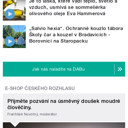
Je to láska, které vadí teplo, světlo a
vzduch, usmívá se sommeliérka
olivového oleje Eva Hammerová
„Salvio hexia“. Ochranné kouzlo tábora
Školy čar a kouzel v Bradavicích -
Borovnici na Staropacku
Jak nás naladíte na DABu
E-SHOP ČESKÉHO ROZHLASU
Přijměte pozvání na úsměvný doušek moudré
člověčiny.
František Novotný, moderátor