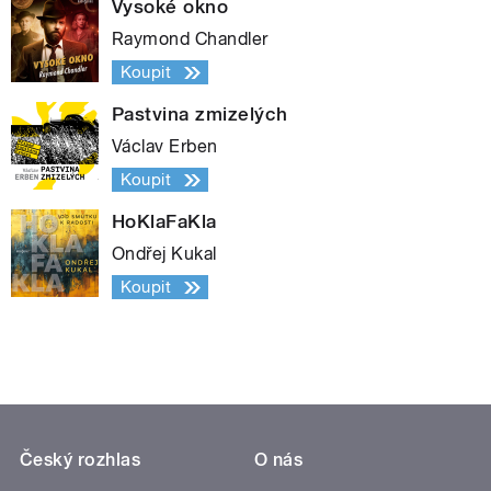
Vysoké okno
Raymond Chandler
Koupit
Pastvina zmizelých
Václav Erben
Koupit
HoKlaFaKla
Ondřej Kukal
Koupit
Český rozhlas
O nás