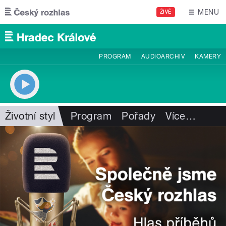
Přejít k hlavnímu obsahu
MENU
ŽIVĚ
PROGRAM
AUDIOARCHIV
KAMERY
Životní styl
Program
Pořady
Více
…