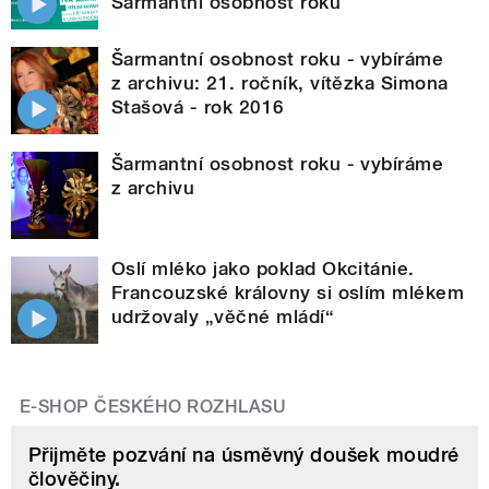
Šarmantní osobnost roku
Šarmantní osobnost roku - vybíráme
z archivu: 21. ročník, vítězka Simona
Stašová - rok 2016
Šarmantní osobnost roku - vybíráme
z archivu
Oslí mléko jako poklad Okcitánie.
Francouzské královny si oslím mlékem
udržovaly „věčné mládí“
E-SHOP ČESKÉHO ROZHLASU
Přijměte pozvání na úsměvný doušek moudré
člověčiny.