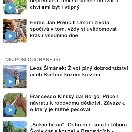
nepředstírá, umí se slušně chovat a
chvílemi být i vtipný
Herec Jan Přeučil: Umění života
spočívá v tom, vždy si uvědomovat
krásu všedního dne
NEJPOSLOUCHANĚJŠÍ
Leoš Šimánek: Život plný dobrodružství
aneb Světem křížem krážem
Francesco Kinský dal Borgo: Příběh
návratu k rodovému dědictví. Závazek,
o který je nutné pečovat
„Salvio hexia“. Ochranné kouzlo tábora
Školy čar a kouzel v Bradavicích -