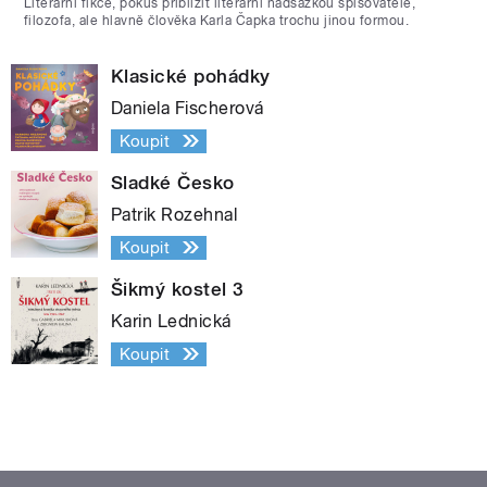
Literární fikce, pokus přiblížit literární nadsázkou spisovatele,
filozofa, ale hlavně člověka Karla Čapka trochu jinou formou.
Klasické pohádky
Daniela Fischerová
Koupit
Sladké Česko
Patrik Rozehnal
Koupit
Šikmý kostel 3
Karin Lednická
Koupit