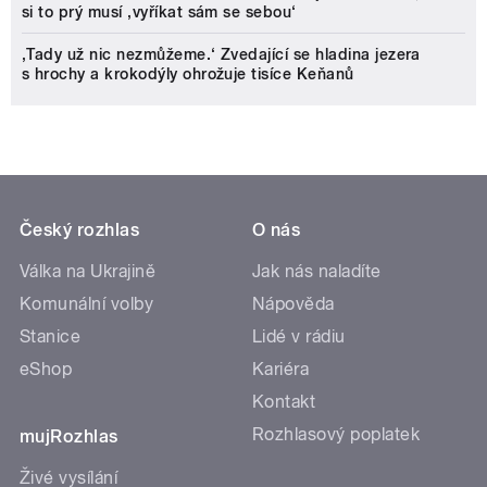
si to prý musí ‚vyříkat sám se sebou‘
‚Tady už nic nezmůžeme.‘ Zvedající se hladina jezera
s hrochy a krokodýly ohrožuje tisíce Keňanů
Český rozhlas
O nás
Válka na Ukrajině
Jak nás naladíte
Komunální volby
Nápověda
Stanice
Lidé v rádiu
eShop
Kariéra
Kontakt
Rozhlasový poplatek
mujRozhlas
Živé vysílání