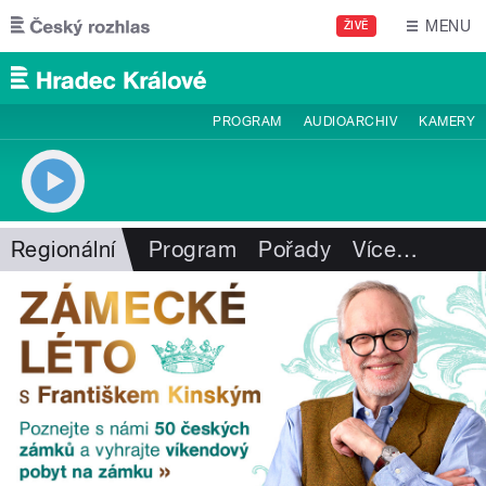
Přejít k hlavnímu obsahu
MENU
ŽIVĚ
PROGRAM
AUDIOARCHIV
KAMERY
Regionální
Program
Pořady
Více
…