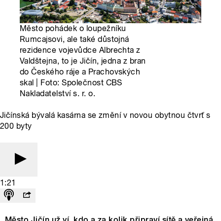
Město pohádek o loupežníku
Rumcajsovi, ale také důstojná
rezidence vojevůdce Albrechta z
Valdštejna, to je Jičín, jedna z bran
do Českého ráje a Prachovských
skal | Foto: Společnost CBS
Nakladatelství s. r. o.
Jičínská bývalá kasárna se změní v novou obytnou čtvrť s
200 byty
1:21
Město Jičín už ví, kdo a za kolik připraví sítě a veřejná