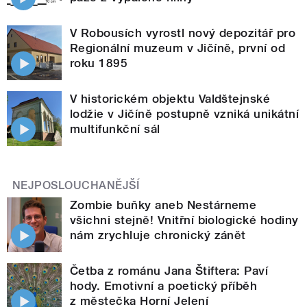
V Robousích vyrostl nový depozitář pro
Regionální muzeum v Jičíně, první od
roku 1895
V historickém objektu Valdštejnské
lodžie v Jičíně postupně vzniká unikátní
multifunkční sál
NEJPOSLOUCHANĚJŠÍ
Zombie buňky aneb Nestárneme
všichni stejně! Vnitřní biologické hodiny
nám zrychluje chronický zánět
Četba z románu Jana Štiftera: Paví
hody. Emotivní a poetický příběh
z městečka Horní Jelení