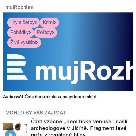
mujRozhlas
Hry a četby
Krimi
Pohádky
Pořady
Živé vysílání
Audiosvět Českého rozhlasu na jednom místě
MOHLO BY VÁS ZAJÍMAT
Část vzácné „neolitické venuše“ našli
archeologové v Jičíně. Fragment levé
paže z vypálené hlíny