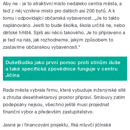
Aby ne - je to atraktivní místo nedaleko centra města, a
teď z něj vznikne místo pro dalších asi 200 bytů. A k
tomu i odpovídající občanská vybavenost. „Je to takto
naplánováno. Jestli to bude školka, škola určitě ne, nebo
dětské hřiště. Spíš asi něco takového. Je to připraveno a
je teď na nás, jak rozhodneme, jakým způsobem to
zastavíme občanskou vybaveností.
“
DušeBudka jako první pomoc proti stínům duše
a také specifická zpovědnice funguje v centru
Jičína
Rada města vybrala firmu, která vybuduje inženýrské sítě
a zhruba desetihektarový prostor připraví. Smlouvy zatím
podepsány nejsou, všechno ještě musí projednat
finanční výbor a především zastupitelstvo.
Jasné je i financování projektu, říká mluvčí jičínské