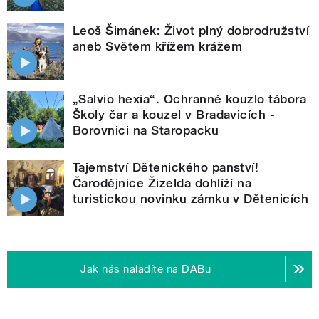
Leoš Šimánek: Život plný dobrodružství
aneb Světem křížem krážem
„Salvio hexia“. Ochranné kouzlo tábora
Školy čar a kouzel v Bradavicích -
Borovnici na Staropacku
Tajemství Dětenického panství!
Čarodějnice Žizelda dohlíží na
turistickou novinku zámku v Dětenicích
Jak nás naladíte na DABu