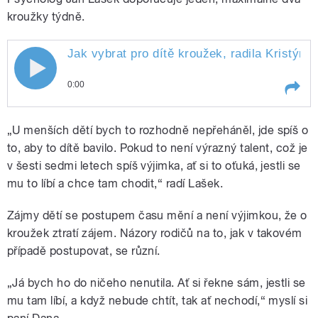
kroužky týdně.
Jak vybrat pro dítě kroužek, radila Kristýna
Jak vybrat pro dítě kroužek, radila
0:00
Kristýna Štanderová
Play /
Štanderová
Jak vybrat pro dítě kroužek,
„U menších dětí bych to rozhodně nepřeháněl, jde spíš o
radila Kristýna
to, aby to dítě bavilo. Pokud to není výrazný talent, což je
v šesti sedmi letech spíš výjimka, ať si to oťuká, jestli se
mu to líbí a chce tam chodit,“ radí Lašek.
Zájmy dětí se postupem času mění a není výjimkou, že o
kroužek ztratí zájem. Názory rodičů na to, jak v takovém
případě postupovat, se různí.
pause
„Já bych ho do ničeho nenutila. Ať si řekne sám, jestli se
mu tam líbí, a když nebude chtít, tak ať nechodí,“ myslí si