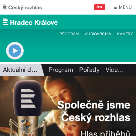
Přejít k hlavnímu obsahu
MENU
ŽIVĚ
PROGRAM
AUDIOARCHIV
KAMERY
Aktuální dění
Program
Pořady
Více
…