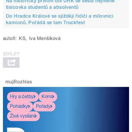
Na historicky prvním dni UHK se sešla nejméně
tisícovka studentů a absolventů
Do Hradce Králové se sjíždějí řidiči a milovníci
kamionů. Pořádá se tam Truckfest
autoři:
KS
,
Iva Menšíková
mujRozhlas
Hry a četby
Krimi
Pohádky
Pořady
Živé vysílání