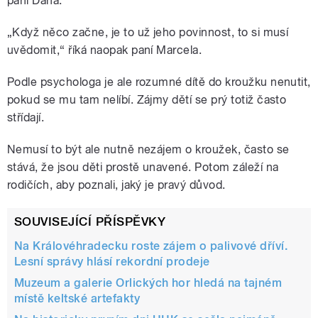
paní Dana.
„Když něco začne, je to už jeho povinnost, to si musí
uvědomit,“ říká naopak paní Marcela.
Podle psychologa je ale rozumné dítě do kroužku nenutit,
pokud se mu tam nelíbí. Zájmy dětí se prý totiž často
střídají.
Nemusí to být ale nutně nezájem o kroužek, často se
stává, že jsou děti prostě unavené. Potom záleží na
rodičích, aby poznali, jaký je pravý důvod.
SOUVISEJÍCÍ PŘÍSPĚVKY
Na Královéhradecku roste zájem o palivové dříví.
Lesní správy hlásí rekordní prodeje
Muzeum a galerie Orlických hor hledá na tajném
místě keltské artefakty