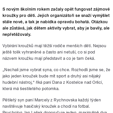
S novým školním rokem začaly opět fungovat zájmové
kroužky pro děti. Jejich organizátoři se snaží vymýšlet
stále nové, a tak je nabídka opravdu bohatá. Otázkou
ale zůstává, jak dětem aktivity vybrat, aby je bavily, ale
nepřetěžovaly.
Vybírání kroužků mají těžší rodiče menších dětí. Nejsou
ještě tolik vyhraněné a často ani netuší, co si pod
názvem kroužku mají představit a co je tam čeká.
„Nechali jsme vybrat syna, co chce. Rozhodli jsme se, že
jako jeden kroužek bude mít sport a druhý asi nějaký
hudební nástroj,“ říká paní Dana z Kostelce nad Orlicí,
která má šestiletého potomka.
Pětiletý syn paní Marcely z Rychnovska každý týden
navštěvuje hasičský kroužek a chodí na fotbal.
Psycholog Jan Lašek doporučuje jeden, maximálně dva