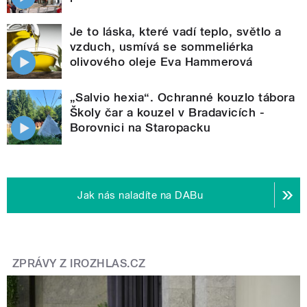
Je to láska, které vadí teplo, světlo a
vzduch, usmívá se sommeliérka
olivového oleje Eva Hammerová
„Salvio hexia“. Ochranné kouzlo tábora
Školy čar a kouzel v Bradavicích -
Borovnici na Staropacku
Jak nás naladíte na DABu
ZPRÁVY Z IROZHLAS.CZ