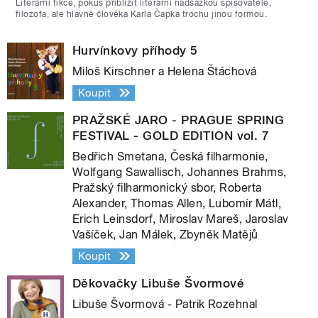
Literární fikce, pokus přiblížit literární nadsázkou spisovatele,
filozofa, ale hlavně člověka Karla Čapka trochu jinou formou.
Hurvínkovy příhody 5
Miloš Kirschner a Helena Štáchová
Koupit
PRAŽSKÉ JARO - PRAGUE SPRING
FESTIVAL - GOLD EDITION vol. 7
Bedřich Smetana, Česká filharmonie,
Wolfgang Sawallisch, Johannes Brahms,
Pražský filharmonický sbor, Roberta
Alexander, Thomas Allen, Lubomír Mátl,
Erich Leinsdorf, Miroslav Mareš, Jaroslav
Vašíček, Jan Málek, Zbyněk Matějů
Koupit
Děkovačky Libuše Švormové
Libuše Švormová - Patrik Rozehnal