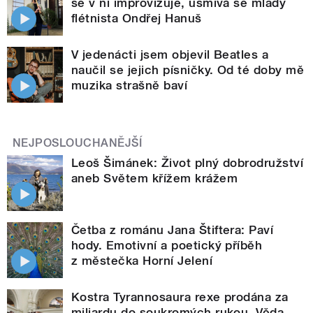
se v ní improvizuje, usmívá se mladý
flétnista Ondřej Hanuš
V jedenácti jsem objevil Beatles a
naučil se jejich písničky. Od té doby mě
muzika strašně baví
NEJPOSLOUCHANĚJŠÍ
Leoš Šimánek: Život plný dobrodružství
aneb Světem křížem krážem
Četba z románu Jana Štiftera: Paví
hody. Emotivní a poetický příběh
z městečka Horní Jelení
Kostra Tyrannosaura rexe prodána za
miliardu do soukromých rukou. Věda