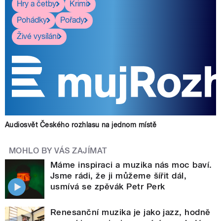
Hry a četby
Krimi
Pohádky
Pořady
Živé vysílání
Audiosvět Českého rozhlasu na jednom místě
MOHLO BY VÁS ZAJÍMAT
Máme inspiraci a muzika nás moc baví.
Jsme rádi, že ji můžeme šířit dál,
usmívá se zpěvák Petr Perk
Renesanční muzika je jako jazz, hodně