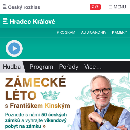
Přejít k hlavnímu obsahu
MENU
ŽIVĚ
PROGRAM
AUDIOARCHIV
KAMERY
Hudba
Program
Pořady
Více
…