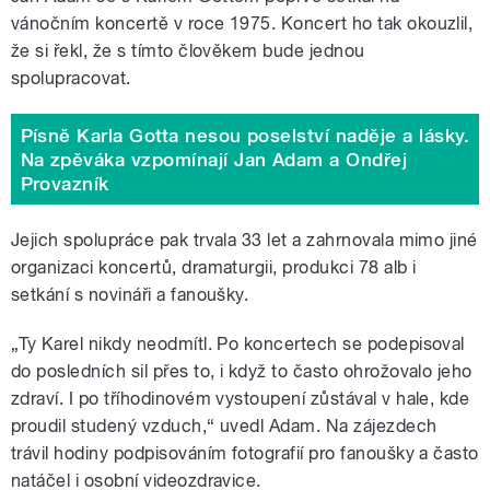
vánočním koncertě v roce 1975. Koncert ho tak okouzlil,
že si řekl, že s tímto člověkem bude jednou
spolupracovat.
Písně Karla Gotta nesou poselství naděje a lásky.
Na zpěváka vzpomínají Jan Adam a Ondřej
Provazník
Jejich spolupráce pak trvala 33 let a zahrnovala mimo jiné
organizaci koncertů, dramaturgii, produkci 78 alb i
setkání s novináři a fanoušky.
„Ty Karel nikdy neodmítl. Po koncertech se podepisoval
do posledních sil přes to, i když to často ohrožovalo jeho
zdraví. I po tříhodinovém vystoupení zůstával v hale, kde
proudil studený vzduch,“ uvedl Adam. Na zájezdech
trávil hodiny podpisováním fotografií pro fanoušky a často
natáčel i osobní videozdravice.