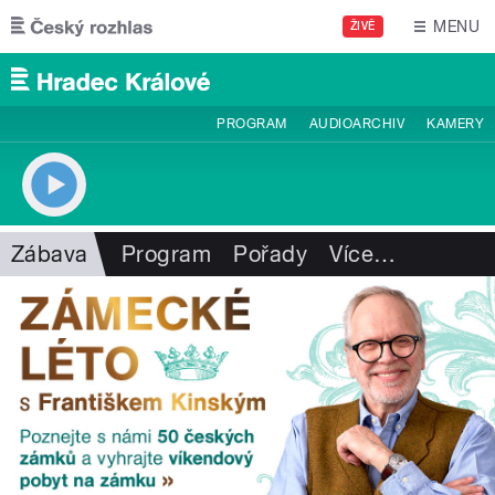
Přejít k hlavnímu obsahu
MENU
ŽIVĚ
PROGRAM
AUDIOARCHIV
KAMERY
Zábava
Program
Pořady
Více
…