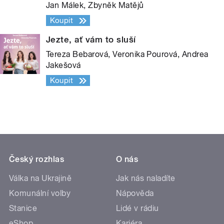
Jan Málek, Zbyněk Matějů
Koupit
Jezte, ať vám to sluší
Tereza Bebarová, Veronika Pourová, Andrea
Jakešová
Koupit
Český rozhlas
O nás
Válka na Ukrajině
Jak nás naladíte
Komunální volby
Nápověda
Stanice
Lidé v rádiu
eShop
Kariéra