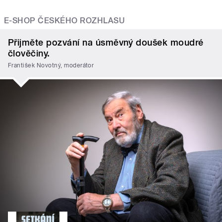
E-SHOP ČESKÉHO ROZHLASU
Přijměte pozvání na úsměvný doušek moudré
člověčiny.
František Novotný, moderátor