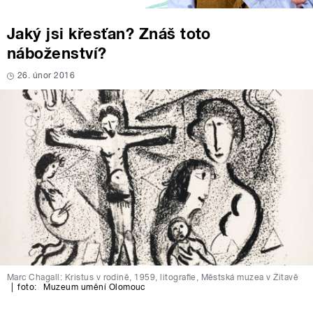
Jaký jsi křesťan? Znáš toto
náboženství?
26. únor 2016
Marc Chagall: Kristus v rodině, 1959, litograﬁe, Městská muzea v Žitavě
|
foto:
Muzeum umění Olomouc