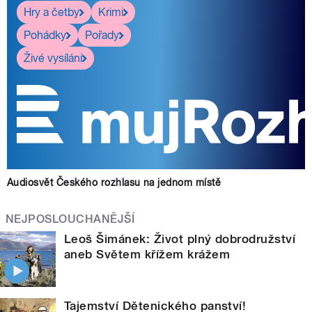
Hry a četby
Krimi
Pohádky
Pořady
Živé vysílání
Audiosvět Českého rozhlasu na jednom místě
NEJPOSLOUCHANĚJŠÍ
Leoš Šimánek: Život plný dobrodružství
aneb Světem křížem krážem
Tajemství Dětenického panství!