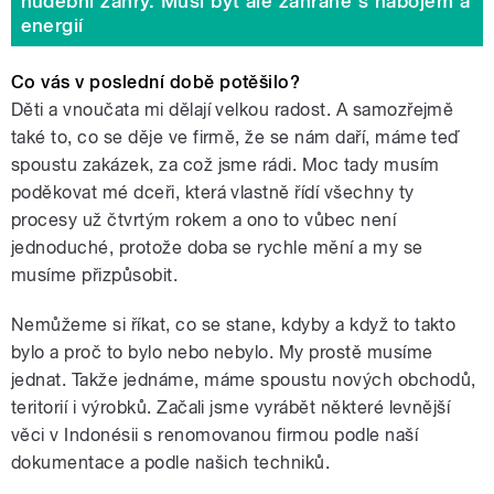
hudební žánry. Musí být ale zahrané s nábojem a
energií
Co vás v poslední době potěšilo?
Děti a vnoučata mi dělají velkou radost. A samozřejmě
také to, co se děje ve firmě, že se nám daří, máme teď
spoustu zakázek, za což jsme rádi. Moc tady musím
poděkovat mé dceři, která vlastně řídí všechny ty
procesy už čtvrtým rokem a ono to vůbec není
jednoduché, protože doba se rychle mění a my se
musíme přizpůsobit.
Nemůžeme si říkat, co se stane, kdyby a když to takto
bylo a proč to bylo nebo nebylo. My prostě musíme
jednat. Takže jednáme, máme spoustu nových obchodů,
teritorií i výrobků. Začali jsme vyrábět některé levnější
věci v Indonésii s renomovanou firmou podle naší
dokumentace a podle našich techniků.