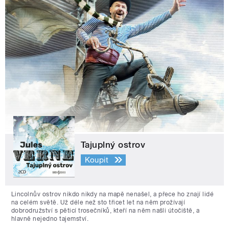
Tajuplný ostrov
Koupit
Lincolnův ostrov nikdo nikdy na mapě nenašel, a přece ho znají lidé
na celém světě. Už déle než sto třicet let na něm prožívají
dobrodružství s pěticí trosečníků, kteří na něm našli útočiště, a
hlavně nejedno tajemství.