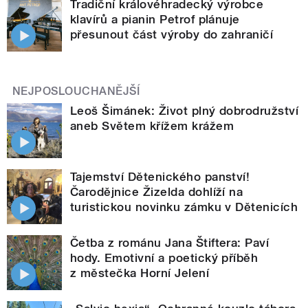
Tradiční královéhradecký výrobce
klavírů a pianin Petrof plánuje
přesunout část výroby do zahraničí
NEJPOSLOUCHANĚJŠÍ
Leoš Šimánek: Život plný dobrodružství
aneb Světem křížem krážem
Tajemství Dětenického panství!
Čarodějnice Žizelda dohlíží na
turistickou novinku zámku v Dětenicích
Četba z románu Jana Štiftera: Paví
hody. Emotivní a poetický příběh
z městečka Horní Jelení