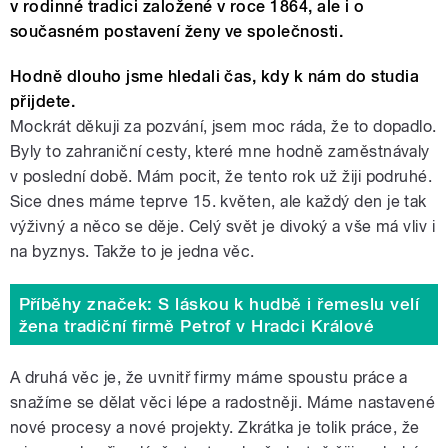
v rodinné tradici založené v roce 1864, ale i o
současném postavení ženy ve společnosti.
Hodně dlouho jsme hledali čas, kdy k nám do studia
přijdete.
Mockrát děkuji za pozvání, jsem moc ráda, že to dopadlo.
Byly to zahraniční cesty, které mne hodně zaměstnávaly
v poslední době. Mám pocit, že tento rok už žiji podruhé.
Sice dnes máme teprve 15. květen, ale každý den je tak
výživný a něco se děje. Celý svět je divoký a vše má vliv i
na byznys. Takže to je jedna věc.
Příběhy značek: S láskou k hudbě i řemeslu velí
žena tradiční firmě Petrof v Hradci Králové
A druhá věc je, že uvnitř firmy máme spoustu práce a
snažíme se dělat věci lépe a radostněji. Máme nastavené
nové procesy a nové projekty. Zkrátka je tolik práce, že