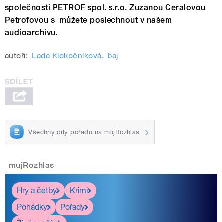
společnosti PETROF spol. s.r.o. Zuzanou Ceralovou
Petrofovou si můžete poslechnout v našem
audioarchivu.
autoři:
Lada Klokočníková
,
baj
Všechny díly pořadu na mujRozhlas
mujRozhlas
Hry a četby
Krimi
Pohádky
Pořady