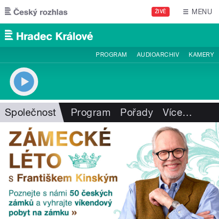
Přejít k hlavnímu obsahu
MENU
ŽIVĚ
PROGRAM
AUDIOARCHIV
KAMERY
Společnost
Program
Pořady
Více
…