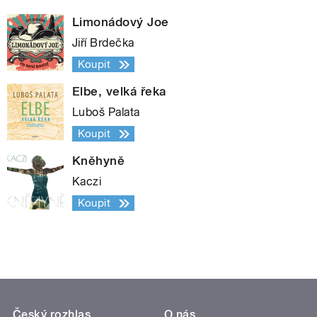
Limonádový Joe
Jiří Brdečka
Koupit
Elbe, velká řeka
Luboš Palata
Koupit
Kněhyně
Kaczi
Koupit
Český rozhlas
O nás