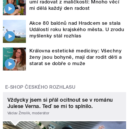
umí radovat z maličkostí: Mnoho věcí
mi dělá každý den radost
Akce 80 balónů nad Hradcem se stala
Událostí roku krajského města. U zrodu
myšlenky stál rozhlas
Královna estetické medicíny: Všechny
ženy jsou bohyně, mají dar rodit děti a
starat se dobře o muže
E-SHOP ČESKÉHO ROZHLASU
Vždycky jsem si přál ocitnout se v románu
Julese Verna. Teď se mi to splnilo.
Václav Žmolík, moderátor