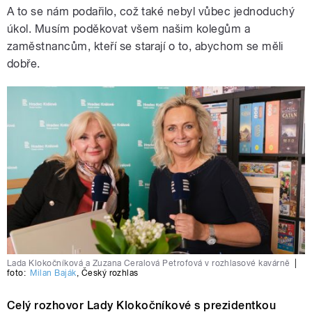
A to se nám podařilo, což také nebyl vůbec jednoduchý
úkol. Musím poděkovat všem našim kolegům a
zaměstnancům, kteří se starají o to, abychom se měli
dobře.
Lada Klokočníková a Zuzana Ceralová Petrofová v rozhlasové kavárně
|
foto:
Milan Baják
,
Český rozhlas
Celý rozhovor Lady Klokočníkové s prezidentkou