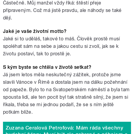
Částečně. Můj manžel vždy říká: štěstí přeje
připraveným. Což má jistě pravdu, ale náhody se také
dějí.
Jaké je vaše životní motto?
Jaké si to uděláš, takové to máš. Člověk prostě musí
spoléhat sám na sebe a jakou cestu si zvolí, jak se k
životu postaví, tak to prostě je.
S kým byste se chtěla v životě setkat?
Já jsem letos měla neskutečný zážitek, protože jsme
slavili Vánoce v Římě a dostala jsem na dálku požehnání
od papeže. Bylo to na Svatopetrském náměstí a byla tam
spousta lidí, ale ten pocit byl tak strašně silný, že jsem si
říkala, třeba se mi jednou podaří, že se s ním ještě
potkám blíže.
Zuzana Ceralová Petrofová: Mám ráda všechny