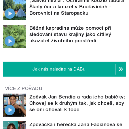
„Salvio hexia“. Ochranné kouzlo tábora
Školy čar a kouzel v Bradavicích -
Borovnici na Staropacku
Běžná kapradina může pomoci při
sledování stavu krajiny jako citlivý
ukazatel životního prostředí
Jak nás naladíte na DABu
VÍCE Z POŘADU
Zpěvák Jan Bendig a rada jeho babičky:
Chovej se k druhým tak, jak chceš, aby
se oni chovali k tobě
Zpěvačka i herečka Jana Fabiánová se