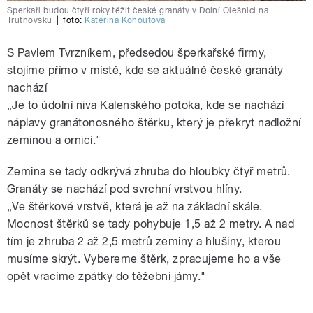
Šperkaři budou čtyři roky těžit české granáty v Dolní Olešnici na
Trutnovsku
|
foto:
Kateřina Kohoutová
S Pavlem Tvrzníkem, předsedou šperkařské firmy,
stojíme přímo v místě, kde se aktuálně české granáty
nachází
„Je to údolní niva Kalenského potoka, kde se nachází
náplavy granátonosného štěrku, který je překryt nadložní
zeminou a ornicí."
Zemina se tady odkrývá zhruba do hloubky čtyř metrů.
Granáty se nachází pod svrchní vrstvou hlíny.
„Ve štěrkové vrstvě, která je až na základní skále.
Mocnost štěrků se tady pohybuje 1,5 až 2 metry. A nad
tím je zhruba 2 až 2,5 metrů zeminy a hlušiny, kterou
musíme skrýt. Vybereme štěrk, zpracujeme ho a vše
opět vracíme zpátky do těžební jámy."