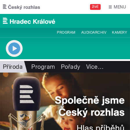
Přejít k hlavnímu obsahu
MENU
ŽIVĚ
PROGRAM
AUDIOARCHIV
KAMERY
Příroda
Program
Pořady
Více
…