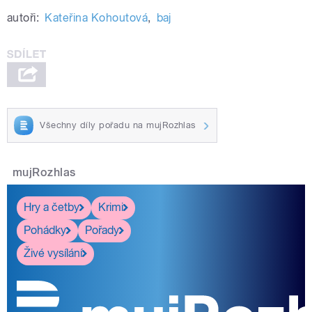
autoři:
Kateřina Kohoutová
,
baj
Všechny díly pořadu na mujRozhlas
mujRozhlas
Hry a četby
Krimi
Pohádky
Pořady
Živé vysílání