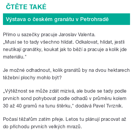
Výstava o českém granátu v Petrohradě
Přímo u sazečky pracuje Jaroslav Valenta.
„Musí se to tady všechno hlídat. Odkalovat, hlídat, jestli
neutíkají granátky, koukat jak to běží a pracuje a kolik jde
materiálu."
Je možné odhadnout, kolik granátů by na dvou hektarech
těžební plochy mohlo být?
„Výtěžnost se může zdát mizivá, ale bude se tady podle
prvních sond pohybovat podle odhadů v průměru kolem
30 až 40 gramů na tunu štěrku," dodává Pavel Tvrzník.
Počasí těžařům zatím přeje. Letos tu plánují pracovat až
do příchodu prvních velkých mrazů.