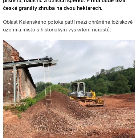
prstenů, náušnic a dalších šperků. Firma bude těžit
české granáty zhruba na dvou hektarech.
Oblast Kalenského potoka patří mezi chráněné ložiskové
území a místo s historickým výskytem nerostů.