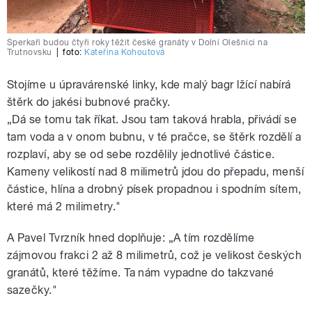
Šperkaři budou čtyři roky těžit české granáty v Dolní Olešnici na
Trutnovsku
|
foto:
Kateřina Kohoutová
Stojíme u úpravárenské linky, kde malý bagr lžící nabírá
štěrk do jakési bubnové pračky.
„Dá se tomu tak říkat. Jsou tam taková hrabla, přivádí se
tam voda a v onom bubnu, v té pračce, se štěrk rozdělí a
rozplaví, aby se od sebe rozdělily jednotlivé částice.
Kameny velikostí nad 8 milimetrů jdou do přepadu, menší
částice, hlína a drobný písek propadnou i spodním sítem,
které má 2 milimetry."
A Pavel Tvrzník hned doplňuje: „A tím rozdělíme
zájmovou frakci 2 až 8 milimetrů, což je velikost českých
granátů, které těžíme. Ta nám vypadne do takzvané
sazečky."