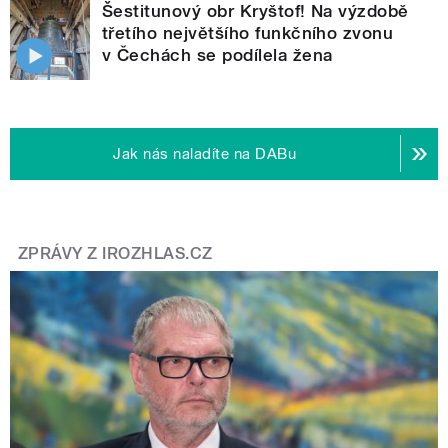
Šestitunový obr Kryštof! Na výzdobě
třetího největšího funkčního zvonu
v Čechách se podílela žena
Jak nás naladíte na DABu
ZPRÁVY Z IROZHLAS.CZ