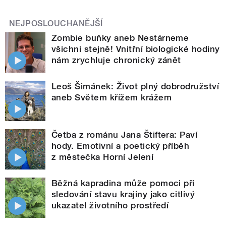
NEJPOSLOUCHANĚJŠÍ
Zombie buňky aneb Nestárneme
všichni stejně! Vnitřní biologické hodiny
nám zrychluje chronický zánět
Leoš Šimánek: Život plný dobrodružství
aneb Světem křížem krážem
Četba z románu Jana Štiftera: Paví
hody. Emotivní a poetický příběh
z městečka Horní Jelení
Běžná kapradina může pomoci při
sledování stavu krajiny jako citlivý
ukazatel životního prostředí