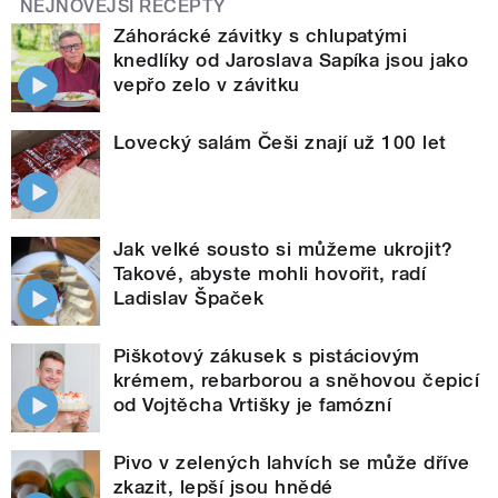
NEJNOVĚJŠÍ RECEPTY
Záhorácké závitky s chlupatými
knedlíky od Jaroslava Sapíka jsou jako
vepřo zelo v závitku
Lovecký salám Češi znají už 100 let
Jak velké sousto si můžeme ukrojit?
Takové, abyste mohli hovořit, radí
Ladislav Špaček
Piškotový zákusek s pistáciovým
krémem, rebarborou a sněhovou čepicí
od Vojtěcha Vrtišky je famózní
Pivo v zelených lahvích se může dříve
zkazit, lepší jsou hnědé