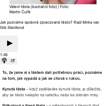
Válení těsta (ilustrační foto) | Foto:
Martin Čuřík
Jak poznáme správně zpracované těsto? Radí Mirka van
Gils Slavíková
1:46
To, že jsme si s těstem dali potřebnou práci, poznáme
na tom, jak vypadá a jak se chová v rukou.
Kynutá těsta
– když zaděláváte kynutá těsta, je důležité,
aby se těsto nelepilo na vařečku nebo ke stěnám mísy.
Piškotová a třená těsta
– u piškotových a třených těst