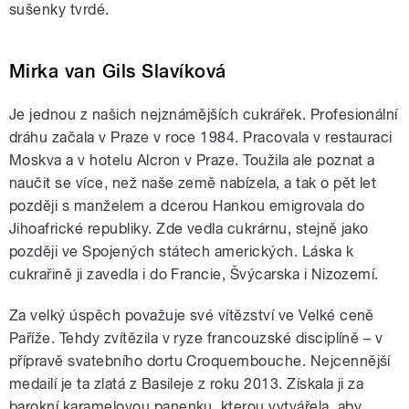
sušenky tvrdé.
Mirka van Gils Slavíková
Je jednou z našich nejznámějších cukrářek. Profesionální
dráhu začala v Praze v roce 1984. Pracovala v restauraci
Moskva a v hotelu Alcron v Praze. Toužila ale poznat a
naučit se více, než naše země nabízela, a tak o pět let
později s manželem a dcerou Hankou emigrovala do
Jihoafrické republiky. Zde vedla cukrárnu, stejně jako
později ve Spojených státech amerických. Láska k
cukrařině ji zavedla i do Francie, Švýcarska i Nizozemí.
Za velký úspěch považuje své vítězství ve Velké ceně
Paříže. Tehdy zvítězila v ryze francouzské disciplíně – v
přípravě svatebního dortu Croquembouche. Nejcennější
medailí je ta zlatá z Basileje z roku 2013. Získala ji za
barokní karamelovou panenku, kterou vytvářela, aby