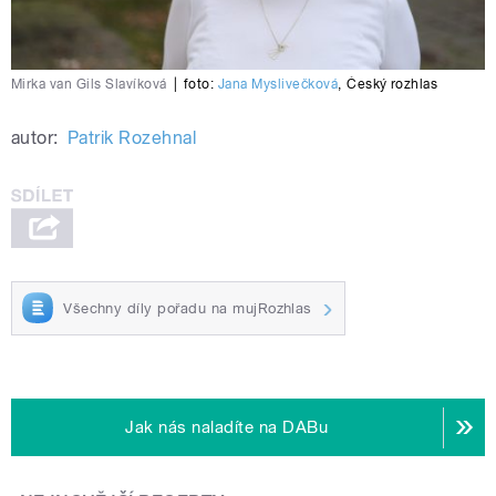
Mirka van Gils Slavíková
|
foto:
Jana Myslivečková
,
Český rozhlas
autor:
Patrik Rozehnal
Všechny díly pořadu na mujRozhlas
Jak nás naladíte na DABu