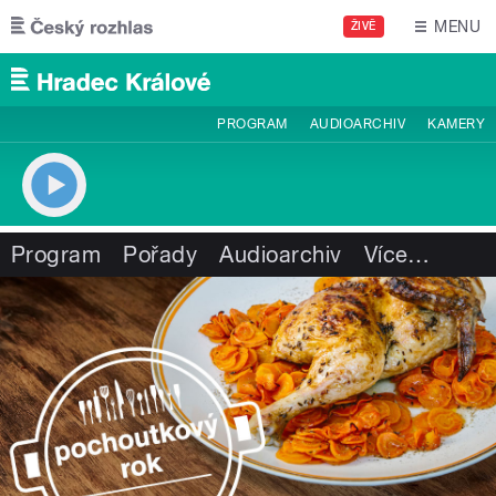
Přejít k hlavnímu obsahu
MENU
ŽIVĚ
PROGRAM
AUDIOARCHIV
KAMERY
Program
Pořady
Audioarchiv
Více
…