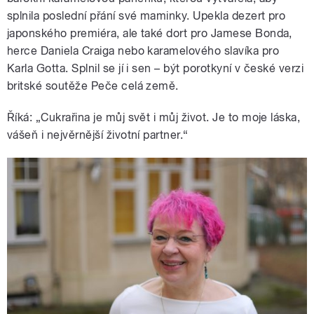
splnila poslední přání své maminky. Upekla dezert pro
japonského premiéra, ale také dort pro Jamese Bonda,
herce Daniela Craiga nebo karamelového slavíka pro
Karla Gotta. Splnil se jí i sen – být porotkyní v české verzi
britské soutěže Peče celá země.
Říká: „Cukrařina je můj svět i můj život. Je to moje láska,
vášeň i nejvěrnější životní partner.“