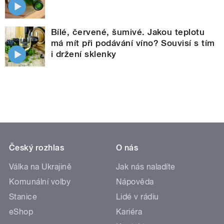
Bílé, červené, šumivé. Jakou teplotu
má mít při podávání víno? Souvisí s tím
i držení sklenky
Český rozhlas
O nás
Válka na Ukrajině
Jak nás naladíte
Komunální volby
Nápověda
Stanice
Lidé v rádiu
eShop
Kariéra