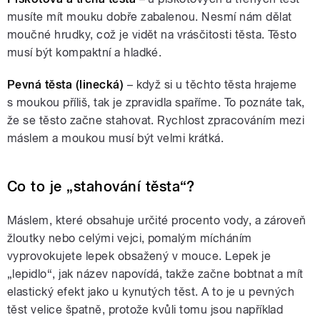
musíte mít mouku dobře zabalenou. Nesmí nám dělat
moučné hrudky, což je vidět na vrásčitosti těsta. Těsto
musí být kompaktní a hladké.
Pevná těsta (linecká)
– když si u těchto těsta hrajeme
s moukou příliš, tak je zpravidla spaříme. To poznáte tak,
že se těsto začne stahovat. Rychlost zpracováním mezi
máslem a moukou musí být velmi krátká.
Co to je „stahování těsta“?
Máslem, které obsahuje určité procento vody, a zároveň
žloutky nebo celými vejci, pomalým mícháním
vyprovokujete lepek obsažený v mouce. Lepek je
„lepidlo“, jak název napovídá, takže začne bobtnat a mít
elastický efekt jako u kynutých těst. A to je u pevných
těst velice špatně, protože kvůli tomu jsou například