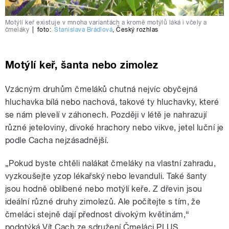
Motýlí keř existuje v mnoha variantách a kromě motýlů láká i včely a
čmeláky
|
foto:
Stanislava Brádlová
,
Český rozhlas
Motýlí keř, šanta nebo zimolez
Vzácným druhům čmeláků chutná nejvíc obyčejná
hluchavka bílá nebo nachová, takové ty hluchavky, které
se nám plevelí v záhonech. Později v létě je nahrazují
různé jeteloviny, divoké hrachory nebo vikve, jetel luční je
podle Cacha nejzásadnější.
„Pokud byste chtěli nalákat čmeláky na vlastní zahradu,
vyzkoušejte yzop lékařský nebo levanduli. Také šanty
jsou hodně oblíbené nebo motýlí keře. Z dřevin jsou
ideální různé druhy zimolezů. Ale počítejte s tím, že
čmeláci stejně dají přednost divokým květinám,“
podotýká Vít Cach ze sdružení Čmeláci PLUS.