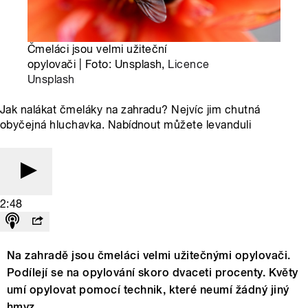
Čmeláci jsou velmi užiteční
opylovači | Foto: Unsplash,
Licence
Unsplash
Jak nalákat čmeláky na zahradu? Nejvíc jim chutná
obyčejná hluchavka. Nabídnout můžete levanduli
2:48
Na zahradě jsou čmeláci velmi užitečnými opylovači.
Podílejí se na opylování skoro dvaceti procenty. Květy
umí opylovat pomocí technik, které neumí žádný jiný
hmyz.