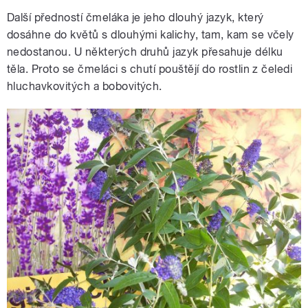
Další předností čmeláka je jeho dlouhý jazyk, který
dosáhne do květů s dlouhými kalichy, tam, kam se včely
nedostanou. U některých druhů jazyk přesahuje délku
těla. Proto se čmeláci s chutí pouštějí do rostlin z čeledi
hluchavkovitých a bobovitých.