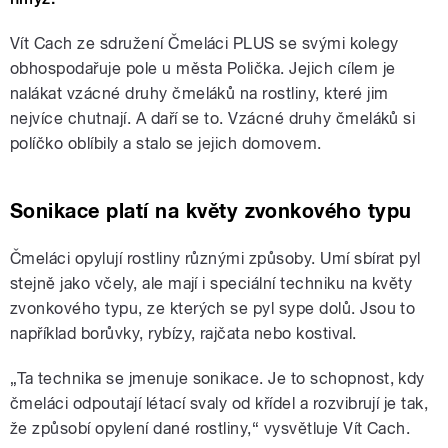
Vít Cach ze sdružení Čmeláci PLUS se svými kolegy
obhospodařuje pole u města Polička. Jejich cílem je
nalákat vzácné druhy čmeláků na rostliny, které jim
nejvíce chutnají. A daří se to. Vzácné druhy čmeláků si
políčko oblíbily a stalo se jejich domovem.
Sonikace platí na květy zvonkového typu
Čmeláci opylují rostliny různými způsoby. Umí sbírat pyl
stejně jako včely, ale mají i speciální techniku na květy
zvonkového typu, ze kterých se pyl sype dolů. Jsou to
například borůvky, rybízy, rajčata nebo kostival.
„Ta technika se jmenuje sonikace. Je to schopnost, kdy
čmeláci odpoutají létací svaly od křídel a rozvibrují je tak,
že způsobí opylení dané rostliny,“ vysvětluje Vít Cach.