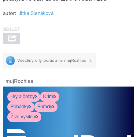
autor:
Jitka Slezáková
Všechny díly pořadu na mujRozhlas
mujRozhlas
Hry a četby
Krimi
Pohádky
Pořady
Živé vysílání