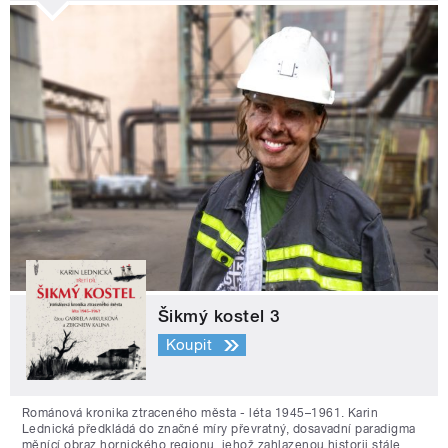
Šikmý kostel 3
Koupit
Románová kronika ztraceného města - léta 1945–1961. Karin
Lednická předkládá do značné míry převratný, dosavadní paradigma
měnící obraz hornického regionu, jehož zahlazenou historii stále