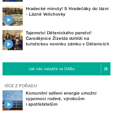
Hradecké minuty! S Hradečáky do lázní
- Lázně Velichovky
Tajemství Dětenického panství!
Čarodějnice Žizelda dohlíží na
turistickou novinku zámku v Dětenicích
Jak nás naladíte na DABu
VÍCE Z POŘADU
Komunitní sdílení energie umožní
vypomoci rodině, výrobcům
i spotřebitelům