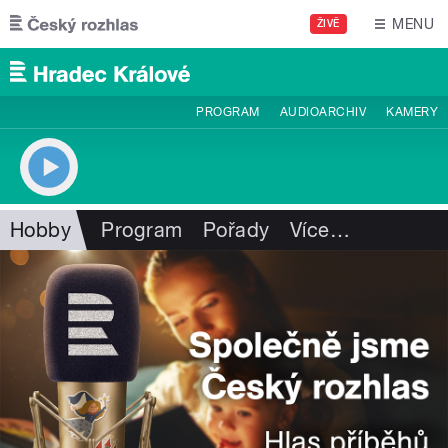
Přejít k hlavnímu obsahu
MENU
ŽIVĚ
PROGRAM
AUDIOARCHIV
KAMERY
Hobby
Program
Pořady
Více
…