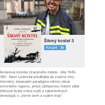
Šikmý kostel 3
Koupit
Románová kronika ztraceného města - léta 1945–
1961. Karin Lednická předkládá do značné míry
převratný, dosavadní paradigma měnící obraz
hornického regionu, jehož zahlazenou historii stále
překrývá tlustá vrstva mýtů a zakořeněných
stereotypů o „černé zemi a rudém kraji“.