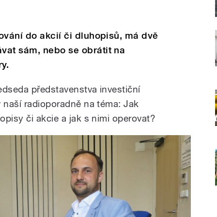
ování do akcií či dluhopisů, má dvě
vat sám, nebo se obrátit na
ry.
edseda představenstva investiční
v naší radioporadně na téma: Jak
pisy či akcie a jak s nimi operovat?