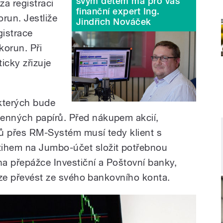
svým dětem má pro vás
za registraci
finanční expert Ing.
run. Jestliže
Jindřich Nováček
gistrace
korun. Při
ticky zřizuje
 kterých bude
nných papírů. Před nákupem akcií,
stů přes RM-Systém musí tedy klient s
ihem na Jumbo-účet složit potřebnou
na přepážce Investiční a Poštovní banky,
 lze převést ze svého bankovního konta.