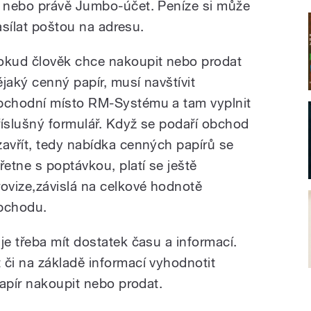
 nebo právě Jumbo-účet. Peníze si může
asílat poštou na adresu.
okud člověk chce nakoupit nebo prodat
ějaký cenný papír, musí navštívit
bchodní místo RM-Systému a tam vyplnit
říslušný formulář. Když se podaří obchod
zavřít, tedy nabídka cenných papírů se
třetne s poptávkou, platí se ještě
rovize,závislá na celkové hodnotě
bchodu.
e třeba mít dostatek času a informací.
či na základě informací vyhodnotit
papír nakoupit nebo prodat.