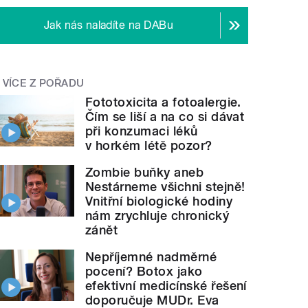
Jak nás naladíte na DABu
VÍCE Z POŘADU
Fototoxicita a fotoalergie.
Čím se liší a na co si dávat
při konzumaci léků
v horkém létě pozor?
Zombie buňky aneb
Nestárneme všichni stejně!
Vnitřní biologické hodiny
nám zrychluje chronický
zánět
Nepříjemné nadměrné
pocení? Botox jako
efektivní medicínské řešení
doporučuje MUDr. Eva