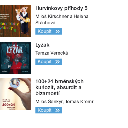
Hurvínkovy příhody 5
Miloš Kirschner a Helena
Štáchová
Koupit
Lyžák
Tereza Verecká
Koupit
100+24 brněnských
kuriozit, absurdit a
bizarností
Miloš Šenkýř, Tomáš Kremr
Koupit