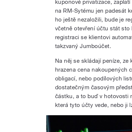
kuponové privatizace, zaplatí 
na RM-Sytému jen padesát ko
ho ještě nezaložili, bude je re
včetně otevření účtu stát sto 
registraci se klientovi automa
takzvaný Jumboúčet.
Na něj se skládají peníze, ze
hrazena cena nakoupených ce
obligací, nebo podílových li
dostatečným časovým předst
částku, a to buď v hotovosti 
která tyto účty vede, nebo ji