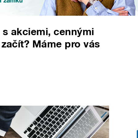
 s akciemi, cennými
k začít? Máme pro vás