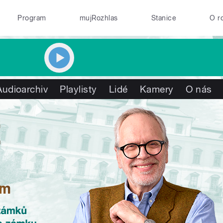
Program
mujRozhlas
Stanice
O r
Audioarchiv
Playlisty
Lidé
Kamery
O nás