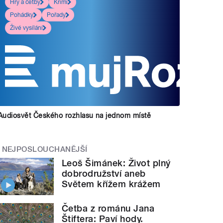
Hry a četby
Krimi
Pohádky
Pořady
Živé vysílání
Audiosvět Českého rozhlasu na jednom místě
NEJPOSLOUCHANĚJŠÍ
Leoš Šimánek: Život plný
dobrodružství aneb
Světem křížem krážem
Četba z románu Jana
Štiftera: Paví hody.