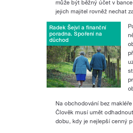
může být běžný účet v bance
jejich majitel rovněž nechat z
P
Radek Šejvl a finanční
poradna. Spoření na
n
důchod
o
p
u
s
p
o
Na obchodování bez makléře j
Člověk musí umět odhadnout 
dobu, kdy je nejlepší cenný 