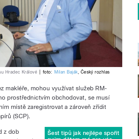
su Hradec Králové
|
foto:
Milan Baják
,
Český rozhlas
 bez makléře, mohou využívat služeb RM-
ho prostřednictvím obchodovat, se musí
ím místě zaregistrovat a zároveň zřídit
pírů (SCP).
ad z dob
Šest tipů jak nejlépe spořit