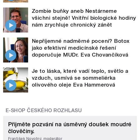
Zombie buňky aneb Nestárneme
všichni stejně! Vnitřní biologické hodiny
nám zrychluje chronický zánět
Nepříjemné nadměrné pocení? Botox
jako efektivní medicínské řešení
doporučuje MUDr. Eva Chovančíková
Je to láska, které vadí teplo, světlo a
vzduch, usmívá se sommeliérka
olivového oleje Eva Hammerová
E-SHOP ČESKÉHO ROZHLASU
Přijměte pozvání na úsměvný doušek moudré
člověčiny.
František Novotný, moderátor