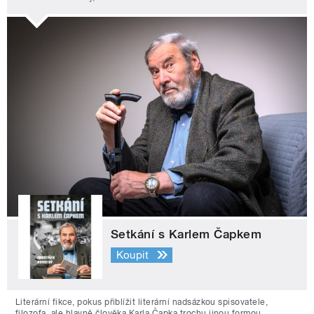
Setkání s Karlem Čapkem
Koupit
Literární fikce, pokus přiblížit literární nadsázkou spisovatele,
filozofa, ale hlavně člověka Karla Čapka trochu jinou formou.