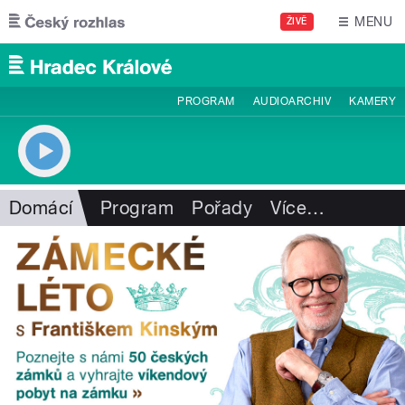
Přejít k hlavnímu obsahu
MENU
ŽIVĚ
PROGRAM
AUDIOARCHIV
KAMERY
Domácí
Program
Pořady
Více
…