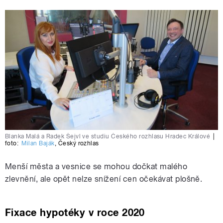
Blanka Malá a Radek Šejvl ve studiu Českého rozhlasu Hradec Králové
|
foto:
Milan Baják
,
Český rozhlas
Menší města a vesnice se mohou dočkat malého
zlevnění, ale opět nelze snížení cen očekávat plošně.
Fixace hypotéky v roce 2020