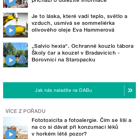
přichází o důležité informace
Je to láska, které vadí teplo, světlo a
vzduch, usmívá se sommeliérka
olivového oleje Eva Hammerová
„Salvio hexia“. Ochranné kouzlo tábora
Školy čar a kouzel v Bradavicích -
Borovnici na Staropacku
Jak nás naladíte na DABu
VÍCE Z POŘADU
Fototoxicita a fotoalergie. Čím se liší a
na co si dávat při konzumaci léků
v horkém létě pozor?