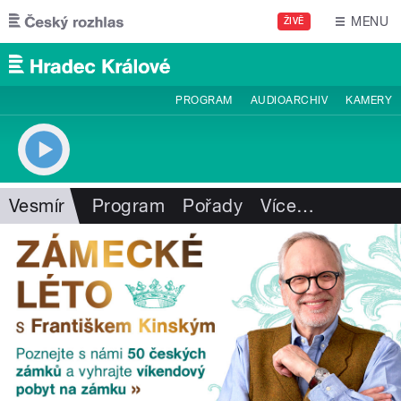
Přejít k hlavnímu obsahu
MENU
ŽIVĚ
PROGRAM
AUDIOARCHIV
KAMERY
Vesmír
Program
Pořady
Více
…