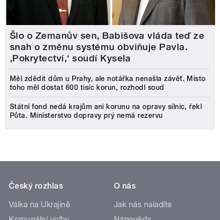
Šlo o Zemanův sen, Babišova vláda teď ze
snah o změnu systému obviňuje Pavla.
‚Pokrytectví,‘ soudí Kysela
Měl zdědit dům u Prahy, ale notářka nenašla závěť. Místo
toho měl dostat 600 tisíc korun, rozhodl soud
Státní fond nedá krajům ani korunu na opravy silnic, řekl
Půta. Ministerstvo dopravy prý nemá rezervu
Český rozhlas
O nás
Válka na Ukrajině
Jak nás naladíte
Komunální volby
Nápověda