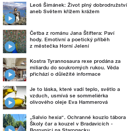
Leoš Šimánek: Život plný dobrodružství
aneb Světem křížem krážem
Četba z románu Jana Štiftera: Paví
hody. Emotivní a poetický příběh
z městečka Horní Jelení
Kostra Tyrannosaura rexe prodána za
miliardu do soukromých rukou. Věda
přichází o důležité informace
Je to láska, které vadí teplo, světlo a
vzduch, usmívá se sommeliérka
olivového oleje Eva Hammerová
„Salvio hexia“. Ochranné kouzlo tábora
Školy čar a kouzel v Bradavicích -
Borovnici na Staropacku