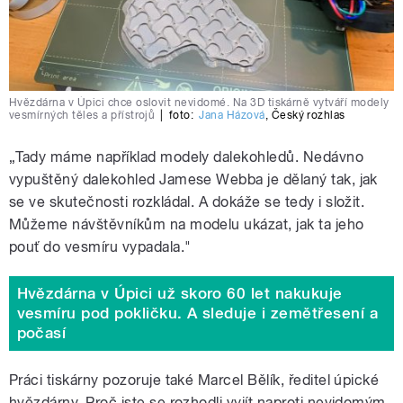
Hvězdárna v Úpici chce oslovit nevidomé. Na 3D tiskárně vytváří modely
vesmírných těles a přístrojů
|
foto:
Jana Házová
,
Český rozhlas
„Tady máme například modely dalekohledů. Nedávno
vypuštěný dalekohled Jamese Webba je dělaný tak, jak
se ve skutečnosti rozkládal. A dokáže se tedy i složit.
Můžeme návštěvníkům na modelu ukázat, jak ta jeho
pouť do vesmíru vypadala."
Hvězdárna v Úpici už skoro 60 let nakukuje
vesmíru pod pokličku. A sleduje i zemětřesení a
počasí
Práci tiskárny pozoruje také Marcel Bělík, ředitel úpické
hvězdárny. Proč jste se rozhodli vyjít naproti nevidomým