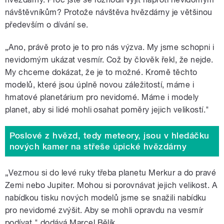
návštěvníkům? Protože návštěva hvězdárny je většinou
především o dívání se.
„Ano, právě proto je to pro nás výzva. My jsme schopni i
nevidomým ukázat vesmír. Což by člověk řekl, že nejde.
My chceme dokázat, že je to možné. Kromě těchto
modelů, které jsou úplně novou záležitostí, máme i
hmatové planetárium pro nevidomé. Máme i modely
planet, aby si lidé mohli osahat poměry jejich velikostí."
Poslové z hvězd, tedy meteory, jsou v hledáčku
nových kamer na střeše úpické hvězdárny
„Vezmou si do levé ruky třeba planetu Merkur a do pravé
Zemi nebo Jupiter. Mohou si porovnávat jejich velikost. A
nabídkou tisku nových modelů jsme se snažili nabídku
pro nevidomé zvýšit. Aby se mohli opravdu na vesmír
podívat," dodává Marcel Bělík.