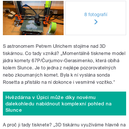
8 fotografií
S astronomem Petrem Ulrichem stojíme nad 3D
tiskárnou. Co tady vzniká? „Momentálně tiskneme model
jádra komety 67P/Čurjumov-Gerasimenko, která obíhá
kolem Slunce. Je to jedna z nejlépe pozorovatelných
nebo zkoumaných komet. Byla k ní vyslána sonda
Rosetta a přistálo na ní dokonce i vesmírné vozítko."
Hvězdárna v Úpici může díky novému
dalekohledu nabídnout komplexní pohled na
Slunce
A proč ji tady tisknete? „3D tiskárnu využíváme hlavně na