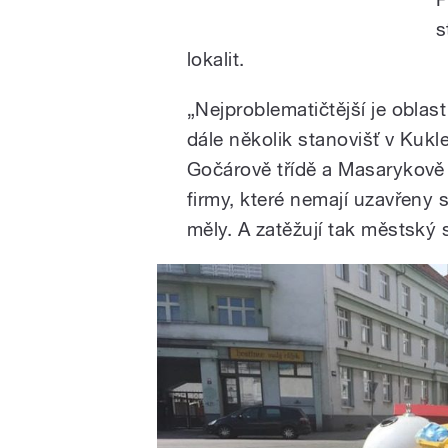
s
lokalit.
„Nejproblematičtější je obla
dále několik stanovišť v Kuk
Gočárově třídě a Masarykově 
firmy, které nemají uzavřeny 
měly. A zatěžují tak městský