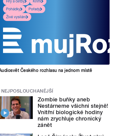
Hry a četby
Krimi
Pohádky
Pořady
Živé vysílání
Audiosvět Českého rozhlasu na jednom místě
NEJPOSLOUCHANĚJŠÍ
Zombie buňky aneb
Nestárneme všichni stejně!
Vnitřní biologické hodiny
nám zrychluje chronický
zánět