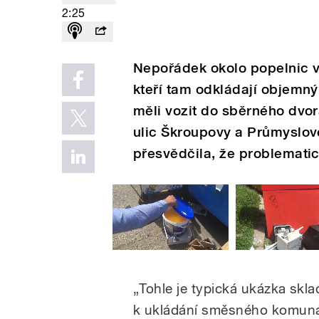
2:25
Nepořádek okolo popelnic v 
kteří tam odkládají objemný
měli vozit do sběrného dvor
ulic Škroupovy a Průmyslov
přesvědčila, že problematick
„Tohle je typická ukázka skla
k ukládání směsného komunál