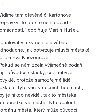
t.
Vidíme tam dřevěné či kartonové
řepravky. To prostě není odpad z
omácností," doplňuje Martin Hušek.
dhalovat viníky není ale vůbec
ednoduché, jak potvrzuje mluvčí městské
olicie Eva Kněžourová.
Pokud se nám zcela výjimečně podaří
ajít původce skládky, což nebývá
bvyklé, protože samozřejmě lidé
dkládají tyto věci v nočních hodinách,
by je nikdo neviděl, tak to městská
roti pořádku ve městě. Tyto události
orgánu města, který může původci