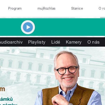
Program
mujRozhlas
Stanice
O r
Audioarchiv
Playlisty
Lidé
Kamery
O nás