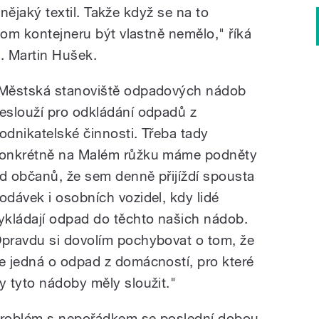
a nějaký textil. Takže když se na to
tom kontejneru být vlastně nemělo," říká
s. Martin Hušek.
Městská stanoviště odpadových nádob
eslouží pro odkládání odpadů z
odnikatelské činnosti. Třeba tady
onkrétně na Malém růžku máme podněty
d občanů, že sem denně přijíždí spousta
odávek i osobních vozidel, kdy lidé
ykládají odpad do těchto našich nádob.
pravdu si dovolím pochybovat o tom, že
e jedná o odpad z domácností, pro které
y tyto nádoby měly sloužit."
roblém s nepořádkem se poslední dobou