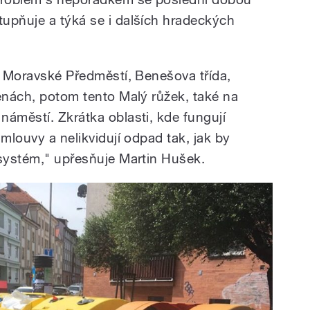
tupňuje a týká se i dalších hradeckých
st Moravské Předměstí, Benešova třída,
lenách, potom tento Malý růžek, také na
náměstí. Zkrátka oblasti, kde fungují
smlouvy a nelikvidují odpad tak, jak by
 systém," upřesňuje Martin Hušek.