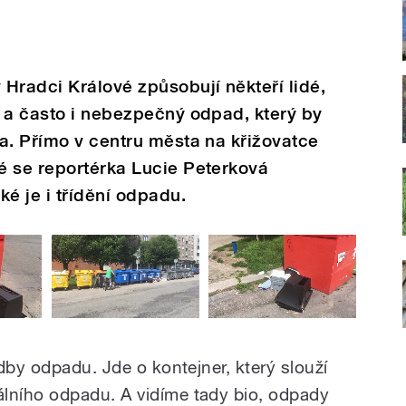
Hradci Králové způsobují někteří lidé,
 a často i nebezpečný odpad, který by
a. Přímo v centru města na křižovatce
é se reportérka Lucie Peterková
é je i třídění odpadu.
dby odpadu. Jde o kontejner, který slouží
ního odpadu. A vidíme tady bio, odpady