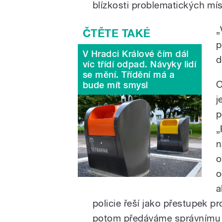
blízkosti problematických mís
„
p
V Hradci Králové čím dál
d
víc třídí odpad. Návyky lidí
se mění. Třídění má a
O
bude mít smysl
j
p
„
n
o
o
a
policie řeší jako přestupek p
potom předáváme správnímu 