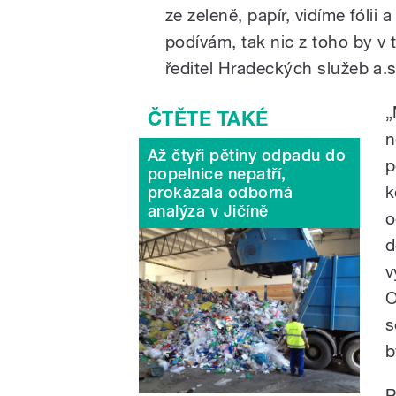
ze zeleně, papír, vidíme fólii 
podívám, tak nic z toho by v 
ředitel Hradeckých služeb a.
„
n
Až čtyři pětiny odpadu do
p
popelnice nepatří,
k
prokázala odborná
analýza v Jičíně
o
d
v
O
s
b
P