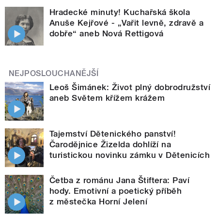
Hradecké minuty! Kuchařská škola
Anuše Kejřové - „Vařit levně, zdravě a
dobře“ aneb Nová Rettigová
NEJPOSLOUCHANĚJŠÍ
Leoš Šimánek: Život plný dobrodružství
aneb Světem křížem krážem
Tajemství Dětenického panství!
Čarodějnice Žizelda dohlíží na
turistickou novinku zámku v Dětenicích
Četba z románu Jana Štiftera: Paví
hody. Emotivní a poetický příběh
z městečka Horní Jelení