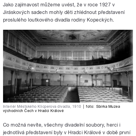
Jako zajímavost můžeme uvést, že v roce 1927 v
Jiráskových sadech mohly děti zhlédnout představení
proslulého loutkového divadla rodiny Kopeckých.
Interiér Městského Klicperova divadla, 1910
|
foto:
Sbírka Muzea
východních Čech v Hradci Králové
Co možná nevíte, všechny divadelní soubory, herci i
jednotlivá představení byly v Hradci Králové v době první