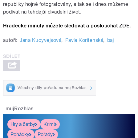
republiky hojně fotografovány, a tak se i dnes můžeme
podívat na tehdejší divadelní život.
Hradecké minuty můžete sledovat a poslouchat
ZDE
.
autoři:
Jana Kudyvejsová
,
Pavla Koritenská
,
baj
Všechny díly pořadu na mujRozhlas
mujRozhlas
Hry a četby
Krimi
Pohádky
Pořady