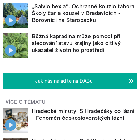
„Salvio hexia“. Ochranné kouzlo tábora
Školy čar a kouzel v Bradavicích -
Borovnici na Staropacku
Běžná kapradina může pomoci při
sledování stavu krajiny jako citlivý
ukazatel životního prostředí
Jak nás naladíte na DABu
VÍCE O TÉMATU
Hradecké minuty! S Hradečáky do lázní
- Fenomén československých lázní