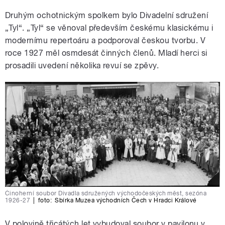
Druhým ochotnickým spolkem bylo Divadelní sdružení
„Tyl“. „Tyl“ se věnoval především českému klasickému i
modernímu repertoáru a podporoval českou tvorbu. V
roce 1927 měl osmdesát činných členů. Mladí herci si
prosadili uvedení několika revuí se zpěvy.
Činoherní soubor Divadla sdružených východočeských měst, sezóna
1926-27
|
foto:
Sbírka Muzea východních Čech v Hradci Králové
V polovině třicátých let vybudoval soubor v pavilonu v