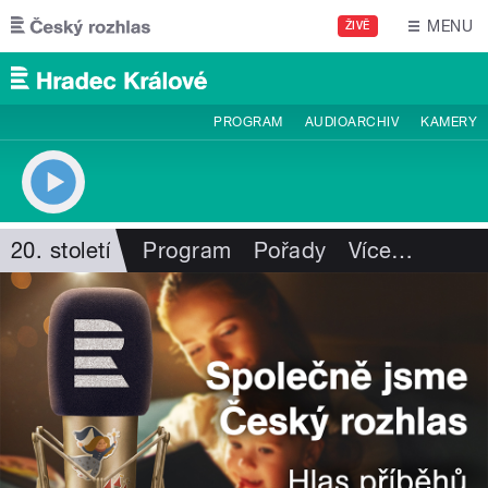
Přejít k hlavnímu obsahu
MENU
ŽIVĚ
PROGRAM
AUDIOARCHIV
KAMERY
20. století
Program
Pořady
Více
…