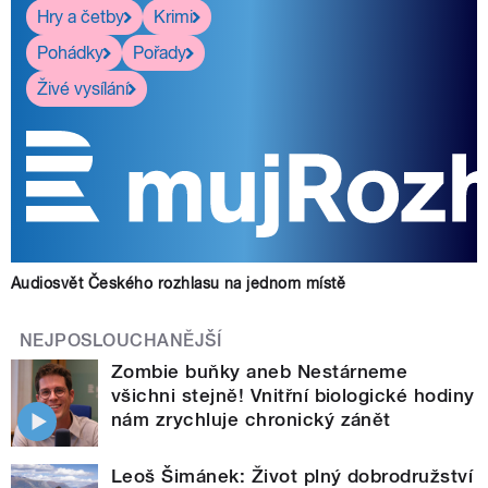
Hry a četby
Krimi
Pohádky
Pořady
Živé vysílání
Audiosvět Českého rozhlasu na jednom místě
NEJPOSLOUCHANĚJŠÍ
Zombie buňky aneb Nestárneme
všichni stejně! Vnitřní biologické hodiny
nám zrychluje chronický zánět
Leoš Šimánek: Život plný dobrodružství