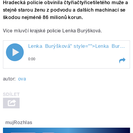
Hradecká policie obvinila čtyřiačtyřicetiletého muže a
stejně starou ženu z podvodu a dalších machinací se
škodou nejméně 86 milionů korun.
Více mluvčí krajské policie Lenka Burýšková.
Lenka
Burýšková
" style="">
Burýšková
Lenka
Lenka Burýšková
0:00
Play /
Burýšková
Lenka
autor:
ova
mujRozhlas
pause