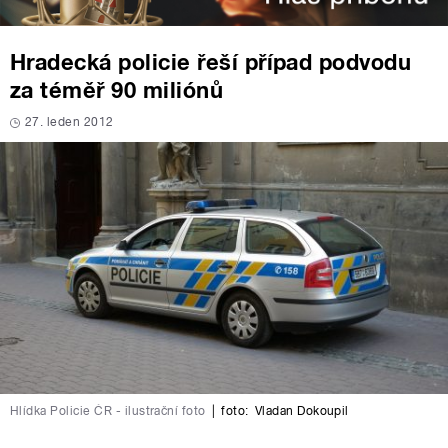
Hradecká policie řeší případ podvodu
za téměř 90 miliónů
27. leden 2012
Hlídka Policie ČR - ilustrační foto
|
foto:
Vladan Dokoupil