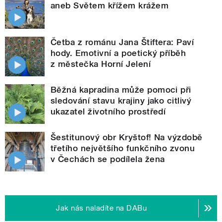
aneb Světem křížem krážem
Četba z románu Jana Štiftera: Paví
hody. Emotivní a poetický příběh
z městečka Horní Jelení
Běžná kapradina může pomoci při
sledování stavu krajiny jako citlivý
ukazatel životního prostředí
Šestitunový obr Kryštof! Na výzdobě
třetího největšího funkčního zvonu
v Čechách se podílela žena
Jak nás naladíte na DABu