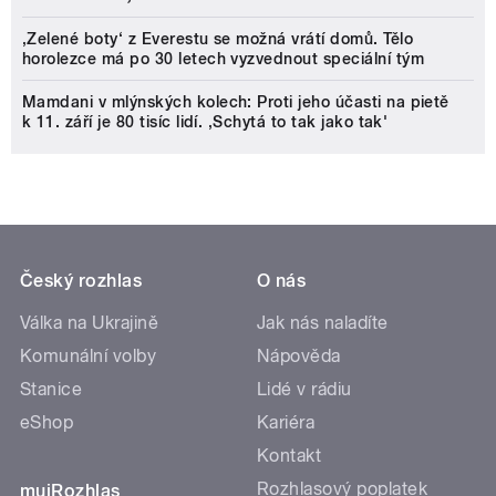
‚Zelené boty‘ z Everestu se možná vrátí domů. Tělo
horolezce má po 30 letech vyzvednout speciální tým
Mamdani v mlýnských kolech: Proti jeho účasti na pietě
k 11. září je 80 tisíc lidí. ‚Schytá to tak jako tak'
Český rozhlas
O nás
Válka na Ukrajině
Jak nás naladíte
Komunální volby
Nápověda
Stanice
Lidé v rádiu
eShop
Kariéra
Kontakt
Rozhlasový poplatek
mujRozhlas