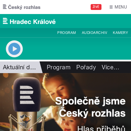
Přejít k hlavnímu obsahu
MENU
ŽIVĚ
PROGRAM
AUDIOARCHIV
KAMERY
Aktuální dění
Program
Pořady
Více
…