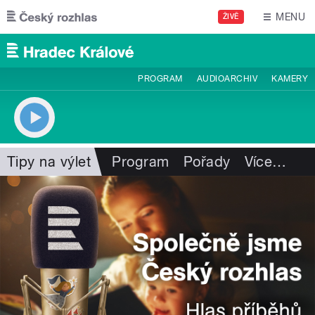
Přejít k hlavnímu obsahu
MENU
ŽIVĚ
PROGRAM
AUDIOARCHIV
KAMERY
Tipy na výlet
Program
Pořady
Více
…