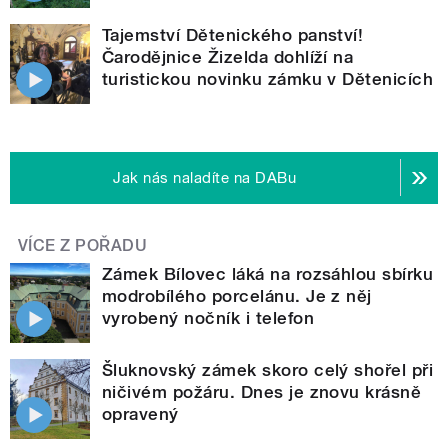
Tajemství Dětenického panství!
Čarodějnice Žizelda dohlíží na
turistickou novinku zámku v Dětenicích
Jak nás naladíte na DABu
VÍCE Z POŘADU
Zámek Bílovec láká na rozsáhlou sbírku
modrobílého porcelánu. Je z něj
vyrobený nočník i telefon
Šluknovský zámek skoro celý shořel při
ničivém požáru. Dnes je znovu krásně
opravený