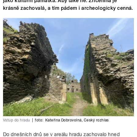
jako kulturní památka. Aby také ne. Zřícenina je
krásně zachovalá, a tím pádem i archeologicky cenná.
Vstup do hradu
|
foto:
Kateřina Dobrovolná
,
Český rozhlas
Do dnešních dnů se v areálu hradu zachovalo hned