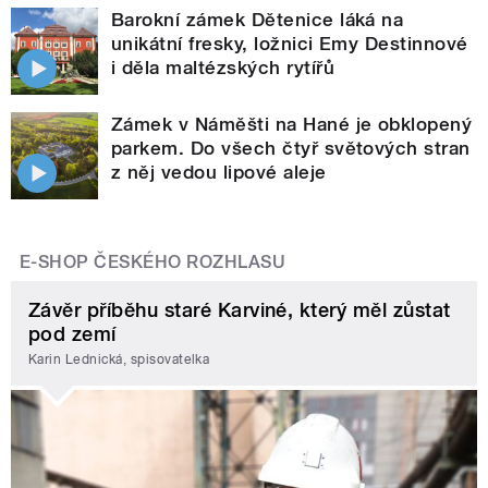
Barokní zámek Dětenice láká na
unikátní fresky, ložnici Emy Destinnové
i děla maltézských rytířů
Zámek v Náměšti na Hané je obklopený
parkem. Do všech čtyř světových stran
z něj vedou lipové aleje
E-SHOP ČESKÉHO ROZHLASU
Závěr příběhu staré Karviné, který měl zůstat
pod zemí
Karin Lednická, spisovatelka