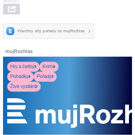
Všechny díly pořadu na mujRozhlas
mujRozhlas
Hry a četby
Krimi
Pohádky
Pořady
Živé vysílání