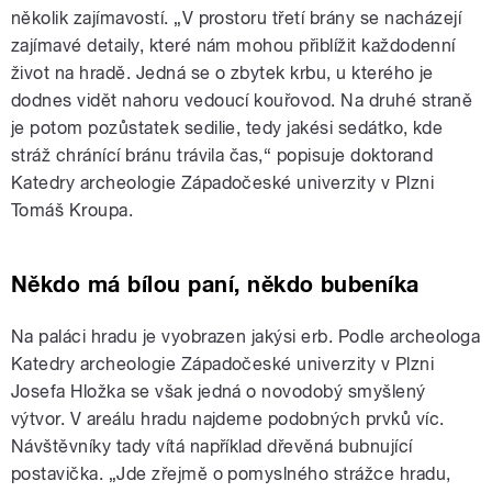
několik zajímavostí. „V prostoru třetí brány se nacházejí
zajímavé detaily, které nám mohou přiblížit každodenní
život na hradě. Jedná se o zbytek krbu, u kterého je
dodnes vidět nahoru vedoucí kouřovod. Na druhé straně
je potom pozůstatek sedilie, tedy jakési sedátko, kde
stráž chránící bránu trávila čas,“ popisuje doktorand
Katedry archeologie Západočeské univerzity v Plzni
Tomáš Kroupa.
Někdo má bílou paní, někdo bubeníka
Na paláci hradu je vyobrazen jakýsi erb. Podle archeologa
Katedry archeologie Západočeské univerzity v Plzni
Josefa Hložka se však jedná o novodobý smyšlený
výtvor. V areálu hradu najdeme podobných prvků víc.
Návštěvníky tady vítá například dřevěná bubnující
postavička. „Jde zřejmě o pomyslného strážce hradu,