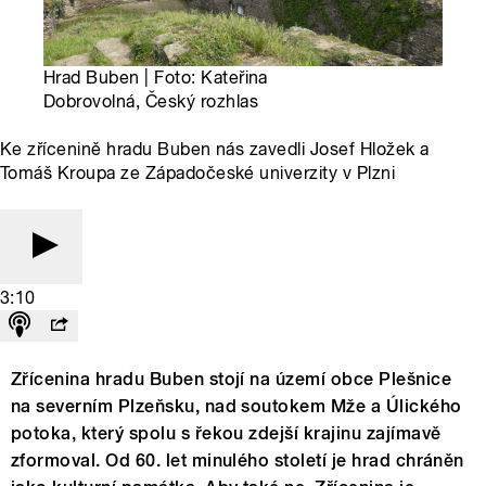
Hrad Buben | Foto: Kateřina
Dobrovolná, Český rozhlas
Ke zřícenině hradu Buben nás zavedli Josef Hložek a
Tomáš Kroupa ze Západočeské univerzity v Plzni
3:10
Zřícenina hradu Buben stojí na území obce Plešnice
na severním Plzeňsku, nad soutokem Mže a Úlického
potoka, který spolu s řekou zdejší krajinu zajímavě
zformoval. Od 60. let minulého století je hrad chráněn