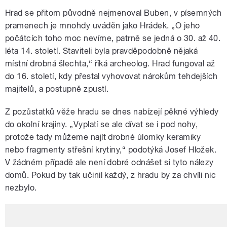
Hrad se přitom původně nejmenoval Buben, v písemných
pramenech je mnohdy uváděn jako Hrádek. „O jeho
počátcích toho moc nevíme, patrně se jedná o 30. až 40.
léta 14. století. Staviteli byla pravděpodobně nějaká
místní drobná šlechta,“ říká archeolog. Hrad fungoval až
do 16. století, kdy přestal vyhovovat nárokům tehdejších
majitelů, a postupně zpustl.
Z pozůstatků věže hradu se dnes nabízejí pěkné výhledy
do okolní krajiny. „Vyplatí se ale dívat se i pod nohy,
protože tady můžeme najít drobné úlomky keramiky
nebo fragmenty střešní krytiny,“ podotýká Josef Hložek.
V žádném případě ale není dobré odnášet si tyto nálezy
domů. Pokud by tak učinil každý, z hradu by za chvíli nic
nezbylo.