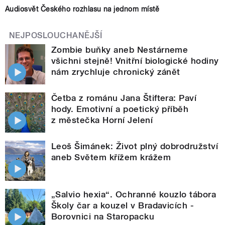
Audiosvět Českého rozhlasu na jednom místě
NEJPOSLOUCHANĚJŠÍ
Zombie buňky aneb Nestárneme
všichni stejně! Vnitřní biologické hodiny
nám zrychluje chronický zánět
Četba z románu Jana Štiftera: Paví
hody. Emotivní a poetický příběh
z městečka Horní Jelení
Leoš Šimánek: Život plný dobrodružství
aneb Světem křížem krážem
„Salvio hexia“. Ochranné kouzlo tábora
Školy čar a kouzel v Bradavicích -
Borovnici na Staropacku