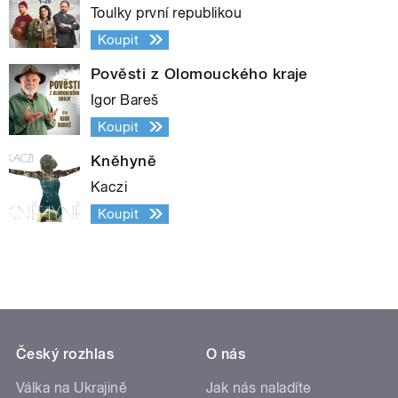
Toulky první republikou
Koupit
Pověsti z Olomouckého kraje
Igor Bareš
Koupit
Kněhyně
Kaczi
Koupit
Český rozhlas
O nás
Válka na Ukrajině
Jak nás naladíte