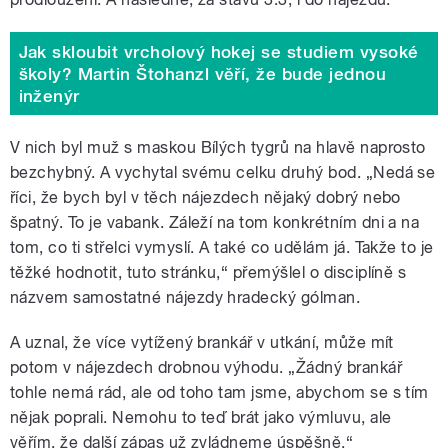
Jak skloubit vrcholový hokej se studiem vysoké
školy? Martin Štohanzl věří, že bude jednou
inženýr
V nich byl muž s maskou Bílých tygrů na hlavě naprosto
bezchybný. A vychytal svému celku druhý bod. „Nedá se
říci, že bych byl v těch nájezdech nějaký dobrý nebo
špatný. To je vabank. Záleží na tom konkrétním dni a na
tom, co ti střelci vymyslí. A také co udělám já. Takže to je
těžké hodnotit, tuto stránku,
“
přemýšlel o disciplíně s
názvem samostatné nájezdy hradecký gólman.
A uznal, že více vytížený brankář v utkání, může mít
potom v nájezdech drobnou výhodu. „Žádný brankář
tohle nemá rád, ale od toho tam jsme, abychom se s tím
nějak poprali. Nemohu to teď brát jako výmluvu, ale
věřím, že další zápas už zvládneme úspěšně.
“