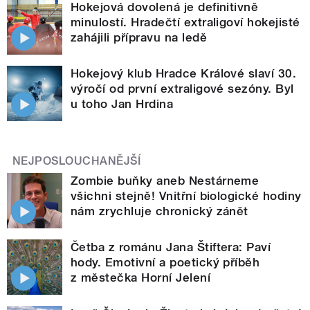
Hokejová dovolená je definitivně
minulostí. Hradečtí extraligoví hokejisté
zahájili přípravu na ledě
Hokejový klub Hradce Králové slaví 30.
výročí od první extraligové sezóny. Byl
u toho Jan Hrdina
NEJPOSLOUCHANĚJŠÍ
Zombie buňky aneb Nestárneme
všichni stejně! Vnitřní biologické hodiny
nám zrychluje chronický zánět
Četba z románu Jana Štiftera: Paví
hody. Emotivní a poetický příběh
z městečka Horní Jelení