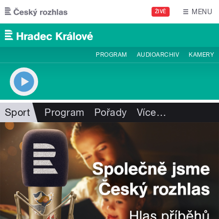
Přejít k hlavnímu obsahu
MENU
ŽIVĚ
PROGRAM
AUDIOARCHIV
KAMERY
Sport
Program
Pořady
Více
…