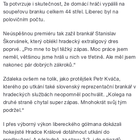
Ta potvrzuje i skutečnost, že domácí hráči vypálili na
soupeřovu branku celkem 44 střel. Liberec byl na
polovičním počtu.
Neúspěšnou premiéru tak zažil brankář Stanislav
Škorvánek, který oblékl hradecký extraligový dres
poprvé. „Pro mne to byl těžký zápas. Moc práce jsem
neměl, většinou jsme hráli u nich ve třetině. Ale měl jsem
nakonec pár dobrých zákroků.
“
Zdaleka ovšem ne tolik, jako protějšek Petr Kváča,
kterého po utkání také slovenský reprezentační brankář v
hradeckých službách neopomněl pochválit. „Kolega na
druhé straně chytal super zápas. Mnohokrát svůj tým
podržel.
“
I přes výborný výkon libereckého gólmana dokázali
hokejisté Hradce Králové dotáhnout utkání do
prodloužení. A následně, za stavu 3:3, i do nájezdů.