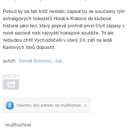
Pokud by se tak totiž nestalo, zapsal by se současný tým
extraligových hokejistů Hradce Králové do klubové
historie jako ten, který poprvé prohrál první čtyři zápasy v
nové sezóně naší nejvyšší hokejové soutěže. To ale
nebudou chtít Východočeši v úterý 24. září na ledě
Karlových Varů dopustit.
autoři:
Tomáš Borovec
,
baj
Všechny díly pořadu na mujRozhlas
mujRozhlas