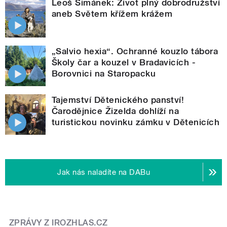
Leoš Šimánek: Život plný dobrodružství
aneb Světem křížem krážem
„Salvio hexia“. Ochranné kouzlo tábora
Školy čar a kouzel v Bradavicích -
Borovnici na Staropacku
Tajemství Dětenického panství!
Čarodějnice Žizelda dohlíží na
turistickou novinku zámku v Dětenicích
Jak nás naladíte na DABu
ZPRÁVY Z IROZHLAS.CZ