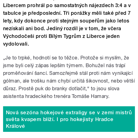
Libercem prohrál po samostatných nájezdech 3:4 a v
tabulce je předposlední. Tři porážky měli také před 7
lety, kdy dokonce proti stejným soupeřům jako letos
nezískali ani bod. Jediný rozdíl je v tom, že včera
Východočeši proti Bílým Tygrům z Liberce jeden
vydolovali.
„Je to trpké, hodnotí se to těžce. Protože si myslím, že
jsme byli celý zápas lepším týmem. Bohužel nás trápí
proměňování šancí. Samozřejmě stál proti nám vynikající
gólman, ale trošku nám chybí určitá šikovnost, nebo větší
důraz. Prostě puk do branky dotlačit,“ to jsou slova
asistenta hradeckého trenéra Tomáše Hamary.
Nová sezóna hokejové extraligy se v zemi mistrů
světa kvapem blíží. I pro hokejisty Hradce
Králové