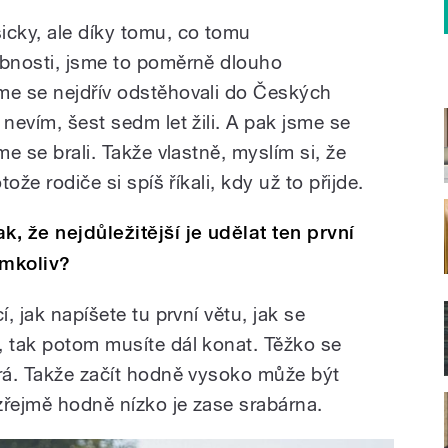
icky, ale díky tomu, co tomu
obnosti, jsme to poměrně dlouho
me se nejdřív odstěhovali do Českých
 nevím, šest sedm let žili. A pak jsme se
me se brali. Takže vlastně, myslím si, že
tože rodiče si spíš říkali, kdy už to přijde.
k, že nejdůležitější je udělat ten první
emkoliv?
í, jak napíšete tu první větu, jak se
, tak potom musíte dál konat. Těžko se
írá. Takže začít hodně vysoko může být
zřejmě hodně nízko je zase srabárna.