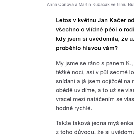
Anna Cónová a Martin Kubačák ve filmu Bu
Letos v květnu Jan Kačer od
všechno o vlídné péči o rod
kdy jsem si uvědomila, že 
proběhlo hlavou vám?
My jsme se ráno s panem K., 
těžké noci, asi v půl sedmé lo
snídani a já jsem odjížděl na 
obědě uvidíme, a to už se vla
vracel mezi natáčením se vlas
hodně rychlé.
Takže taková jedna myšlenka 
z toho důvodu, že si uvědomuju