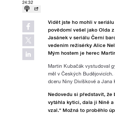
24:32
Vidět jste ho mohli v seriál
povědomí vešel jako Olda z 
Jasánek v seriálu Černí baro
vedením režisérky Alice Nel
Mým hostem je herec Marti
Martin Kubačák vystudoval 
měl v Českých Budějovicích.
dceru Niny Divíškové a Jana K
Nedovedu si představit, že 
vytáhla kytici, dala ji Nině 
vzal.“ Možná to proběhlo úpl