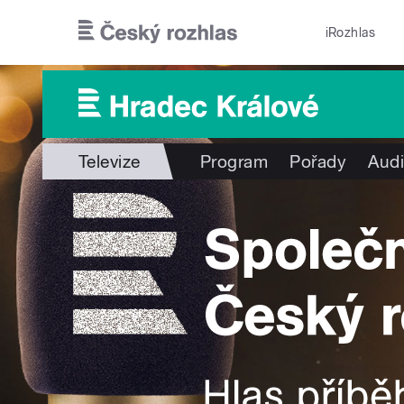
Přejít k hlavnímu obsahu
iRozhlas
Televize
Program
Pořady
Audi