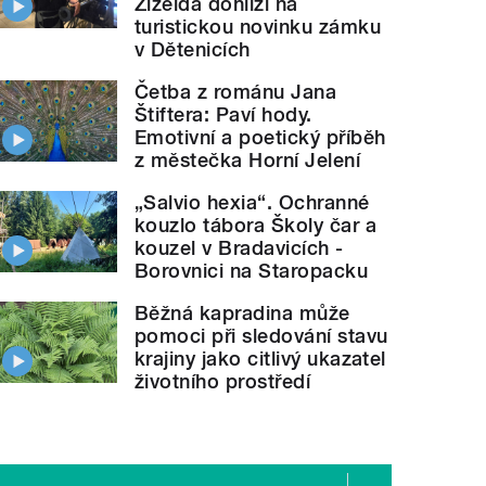
Žizelda dohlíží na
turistickou novinku zámku
v Dětenicích
Četba z románu Jana
Štiftera: Paví hody.
Emotivní a poetický příběh
z městečka Horní Jelení
„Salvio hexia“. Ochranné
kouzlo tábora Školy čar a
kouzel v Bradavicích -
Borovnici na Staropacku
Běžná kapradina může
pomoci při sledování stavu
krajiny jako citlivý ukazatel
životního prostředí