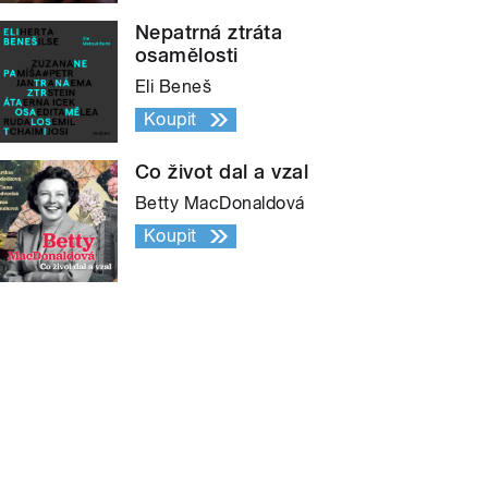
Nepatrná ztráta
osamělosti
Eli Beneš
Koupit
Co život dal a vzal
Betty MacDonaldová
Koupit