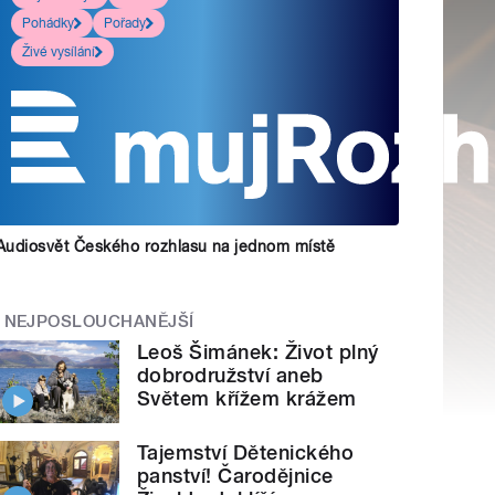
Pohádky
Pořady
Živé vysílání
Audiosvět Českého rozhlasu na jednom místě
NEJPOSLOUCHANĚJŠÍ
Leoš Šimánek: Život plný
dobrodružství aneb
Světem křížem krážem
Tajemství Dětenického
panství! Čarodějnice