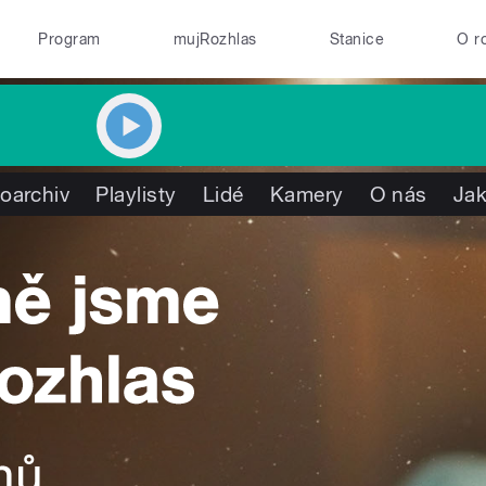
Program
mujRozhlas
Stanice
O r
oarchiv
Playlisty
Lidé
Kamery
O nás
Jak