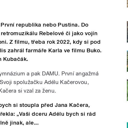
u První republika nebo Pustina. Do
retromuzikálu Rebelové či jako vojín
ni. Z filmu, třeba rok 2022, kdy si pod
lis zahrál farmáře Karla ve filmu Buko.
n Kubačák.
gymnázium a pak DAMU. První angažmá
 Svoji spolužačku Adélu Kačerovou,
ačera si vzal za ženu.
bych si stoupla před Jana Kačera,
a řekla: „Vaši dceru Adélu bych si rád
ně jinak, ale...