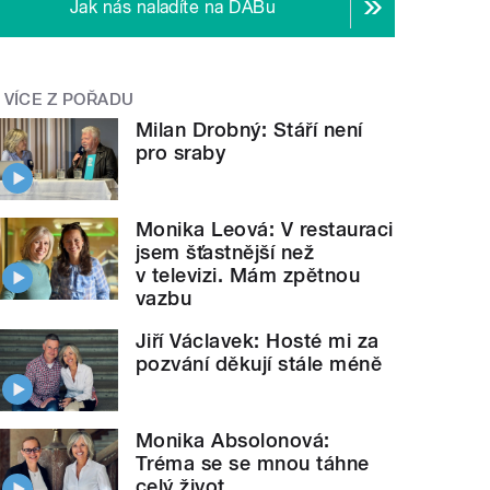
Jak nás naladíte na DABu
VÍCE Z POŘADU
Milan Drobný: Stáří není
pro sraby
Monika Leová: V restauraci
jsem šťastnější než
v televizi. Mám zpětnou
vazbu
Jiří Václavek: Hosté mi za
pozvání děkují stále méně
Monika Absolonová:
Tréma se se mnou táhne
celý život