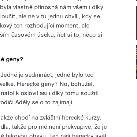
byla vlastně přínosná nám všem i díky
oučit, ale ne v tu jednu chvíli, kdy se
takový ten rozhodující moment, ale
lším časovém úseku, říct si to, něco si
ké geny?
Jedné je sedmnáct, jedné bylo teď
u velké. Herecké geny? No, bohužel,
natolik oslovil asi i díky tomu soužití
rodiči Adély se o to zajímají.
 takže chodí na zvláštní herecké kurzy,
la, takže pro mě není překvapivé, že je
ě takovou obavu. Ten náš herecký svět