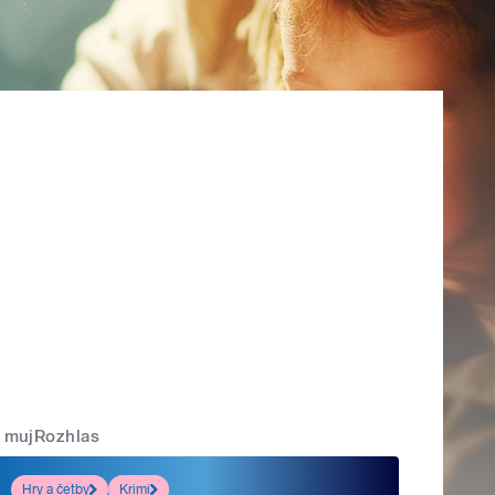
mujRozhlas
Hry a četby
Krimi