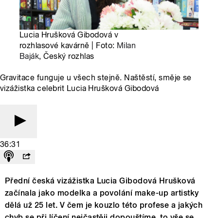
Lucia Hrušková Gibodová v
rozhlasové kavárně | Foto:
Milan
Baják
, Český rozhlas
Gravitace funguje u všech stejně. Naštěstí, směje se
vizážistka celebrit Lucia Hrušková Gibodová
36:31
Přední česká vizážistka Lucia Gibodová Hrušková
začínala jako modelka a povolání make-up artistky
dělá už 25 let. V čem je kouzlo této profese a jakých
chyb se při líčení nejčastěji dopouštíme, to vše se