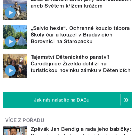
aneb Světem křížem krážem
„Salvio hexia“. Ochranné kouzlo tábora
Školy čar a kouzel v Bradavicích -
Borovnici na Staropacku
Tajemství Dětenického panství!
Čarodějnice Žizelda dohlíží na
turistickou novinku zámku v Dětenicích
Jak nás naladíte na DABu
VÍCE Z POŘADU
Zpěvák Jan Bendig a rada jeho babičky: