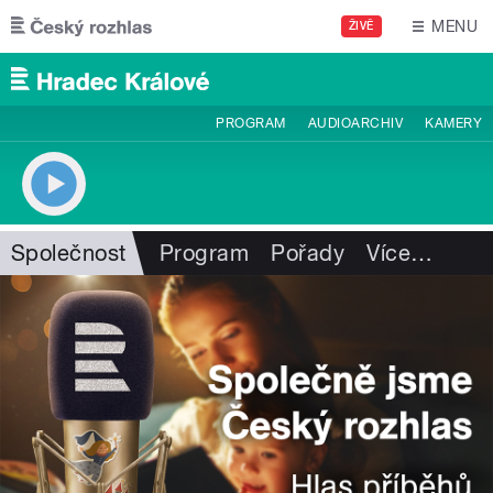
Přejít k hlavnímu obsahu
MENU
ŽIVĚ
PROGRAM
AUDIOARCHIV
KAMERY
Společnost
Program
Pořady
Více
…