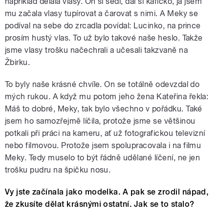
například dělala vlasy. On si sedl, dal si kafíčko, já jsem
mu začala vlasy tupírovat a čarovat s nimi. A Meky se
podíval na sebe do zrcadla povídal: Lucinko, na prince
prosím hustý vlas. To už bylo takové naše heslo. Takže
jsme vlasy trošku načechrali a učesali takzvaně na
Žbirku.
To byly naše krásné chvíle. On se totálně odevzdal do
mých rukou. A když mu potom jeho žena Kateřina řekla:
Máš to dobré, Meky, tak bylo všechno v pořádku. Také
jsem ho samozřejmě líčila, protože jsme se většinou
potkali při práci na kameru, ať už fotografickou televizní
nebo filmovou. Protože jsem spolupracovala i na filmu
Meky. Tedy muselo to být řádně udělané líčení, ne jen
trošku pudru na špičku nosu.
Vy jste začínala jako modelka. A pak se zrodil nápad,
že zkusíte dělat krásnými ostatní. Jak se to stalo?