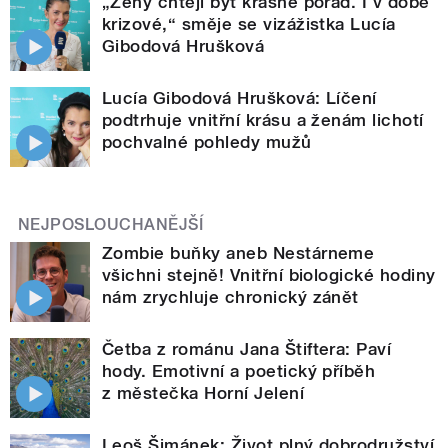
„Ženy chtějí být krásné pořád. I v době
krizové,“ směje se vizážistka Lucía
Gibodová Hrušková
Lucía Gibodová Hrušková: Líčení
podtrhuje vnitřní krásu a ženám lichotí
pochvalné pohledy mužů
NEJPOSLOUCHANĚJŠÍ
Zombie buňky aneb Nestárneme
všichni stejně! Vnitřní biologické hodiny
nám zrychluje chronický zánět
Četba z románu Jana Štiftera: Paví
hody. Emotivní a poetický příběh
z městečka Horní Jelení
Leoš Šimánek: Život plný dobrodružství