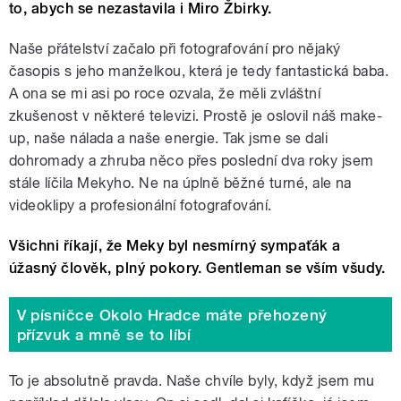
to, abych se nezastavila i Miro Žbirky.
Naše přátelství začalo při fotografování pro nějaký
časopis s jeho manželkou, která je tedy fantastická baba.
A ona se mi asi po roce ozvala, že měli zvláštní
zkušenost v některé televizi. Prostě je oslovil náš make-
up, naše nálada a naše energie. Tak jsme se dali
dohromady a zhruba něco přes poslední dva roky jsem
stále líčila Mekyho. Ne na úplně běžné turné, ale na
videoklipy a profesionální fotografování.
Všichni říkají, že Meky byl nesmírný sympaťák a
úžasný člověk, plný pokory. Gentleman se vším všudy.
V písničce Okolo Hradce máte přehozený
přízvuk a mně se to líbí
To je absolutně pravda. Naše chvíle byly, když jsem mu