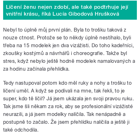
Líčení ženu nejen zdobí, ale také podtrhuje její
vnitřní krásu, říká Lucía Gibodová Hrušková
Nebyl to úplně můj první plán. Byla to trošku taková z
nouze ctnost. Protože se to někdy úplně nestíhalo, byli
třeba na 15 modelek jen dva vizážisti. Do toho kadeřníci,
zkoušky kostýmů a návrhářů i choreografie. Takže byl
stres, když nebylo ještě hodně modelek namalovaných a
za hodinu začínala přehlídka.
Tedy nastupoval potom kdo měl ruky a nohy a trošku to
líčení uměl. A když se podívali na mne, tak řekli, to je
super, kdo tě líčil? Já jsem ukázala jen svoji pravou ruku.
Tak jsme šli někam za rok, aby se profesionální vizážisté
neurazili, a já jsem modelky nalíčila. Tak nenápadně a
postupně to začalo. Že jsem přehlídku nalíčila a ještě ji
také odchodila.