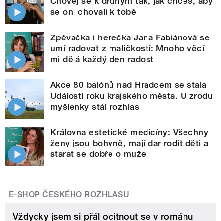
Chovej se k druhým tak, jak chceš, aby
se oni chovali k tobě
Zpěvačka i herečka Jana Fabiánová se
umí radovat z maličkostí: Mnoho věcí
mi dělá každý den radost
Akce 80 balónů nad Hradcem se stala
Událostí roku krajského města. U zrodu
myšlenky stál rozhlas
Královna estetické medicíny: Všechny
ženy jsou bohyně, mají dar rodit děti a
starat se dobře o muže
E-SHOP ČESKÉHO ROZHLASU
Vždycky jsem si přál ocitnout se v románu