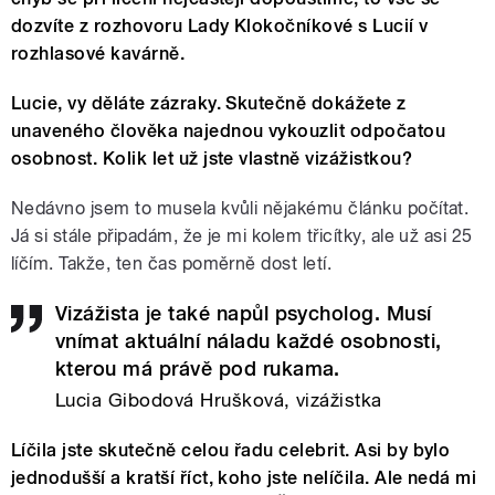
dozvíte z rozhovoru Lady Klokočníkové s Lucií v
rozhlasové kavárně.
Lucie, vy děláte zázraky. Skutečně dokážete z
unaveného člověka najednou vykouzlit odpočatou
osobnost. Kolik let už jste vlastně vizážistkou?
Nedávno jsem to musela kvůli nějakému článku počítat.
Já si stále připadám, že je mi kolem třicítky, ale už asi 25
líčím. Takže, ten čas poměrně dost letí.
Vizážista je také napůl psycholog. Musí
vnímat aktuální náladu každé osobnosti,
kterou má právě pod rukama.
Lucia Gibodová Hrušková, vizážistka
Líčila jste skutečně celou řadu celebrit. Asi by bylo
jednodušší a kratší říct, koho jste nelíčila. Ale nedá mi