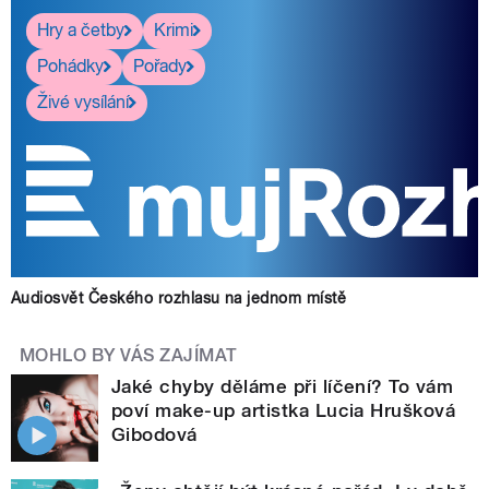
Hry a četby
Krimi
Pohádky
Pořady
Živé vysílání
Audiosvět Českého rozhlasu na jednom místě
MOHLO BY VÁS ZAJÍMAT
Jaké chyby děláme při líčení? To vám
poví make-up artistka Lucia Hrušková
Gibodová