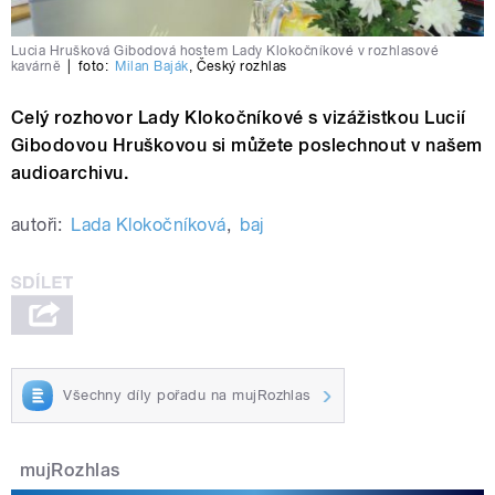
Lucia Hrušková Gibodová hostem Lady Klokočníkové v rozhlasové
kavárně
|
foto:
Milan Baják
,
Český rozhlas
Celý rozhovor Lady Klokočníkové s vizážistkou Lucií
Gibodovou Hruškovou si můžete poslechnout v našem
audioarchivu.
autoři:
Lada Klokočníková
,
baj
Všechny díly pořadu na mujRozhlas
mujRozhlas