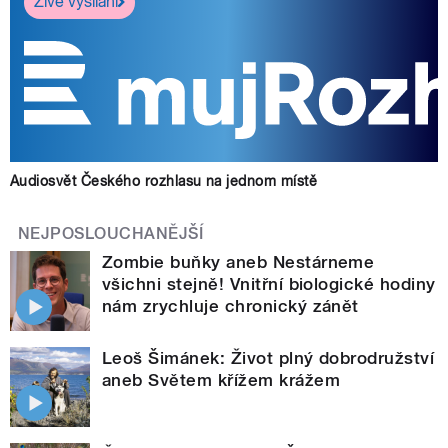
Živé vysílání
Audiosvět Českého rozhlasu na jednom místě
NEJPOSLOUCHANĚJŠÍ
Zombie buňky aneb Nestárneme
všichni stejně! Vnitřní biologické hodiny
nám zrychluje chronický zánět
Leoš Šimánek: Život plný dobrodružství
aneb Světem křížem krážem