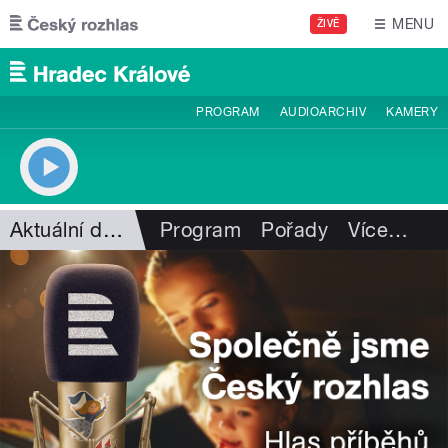
Přejít k hlavnímu obsahu
MENU
ŽIVĚ
PROGRAM
AUDIOARCHIV
KAMERY
Aktuální dění
Program
Pořady
Více
…