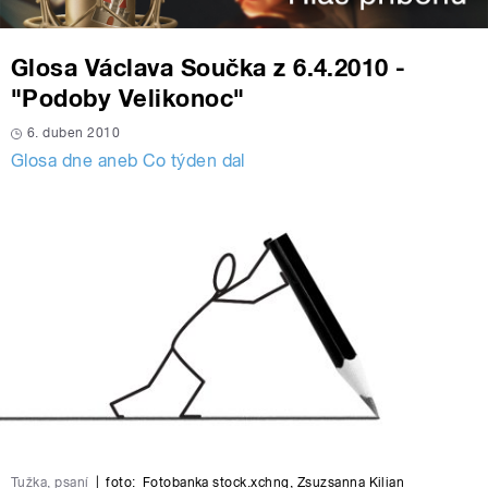
Glosa Václava Součka z 6.4.2010 -
"Podoby Velikonoc"
6. duben 2010
Glosa dne aneb Co týden dal
Tužka, psaní
|
foto:
Fotobanka stock.xchng
,
Zsuzsanna Kilian