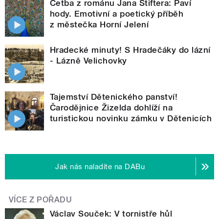
Četba z románu Jana Štiftera: Paví
hody. Emotivní a poetický příběh
z městečka Horní Jelení
Hradecké minuty! S Hradečáky do lázní
- Lázně Velichovky
Tajemství Dětenického panství!
Čarodějnice Žizelda dohlíží na
turistickou novinku zámku v Dětenicích
Jak nás naladíte na DABu
VÍCE Z POŘADU
Václav Souček: V tornistře hůl