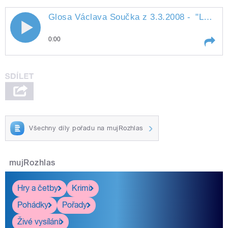
Glosa Václava Součka z 3.3.2008 -
"Lepší nečas"
Glosa Václava Součka z 3.3.2008 -
0:00
"Lepší nečas"
Play /
"Lepší
Glosa Václava Součka z
nečas"
3.3.2008 -
Všechny díly pořadu na mujRozhlas
mujRozhlas
pause
Hry a četby
Krimi
Pohádky
Pořady
Živé vysílání