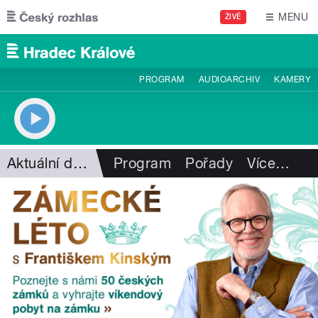
Přejít k hlavnímu obsahu
MENU
ŽIVĚ
PROGRAM
AUDIOARCHIV
KAMERY
Aktuální dění
Program
Pořady
Více
…