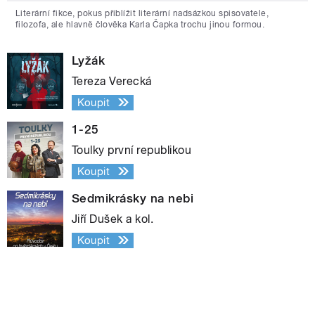
Literární fikce, pokus přiblížit literární nadsázkou spisovatele,
filozofa, ale hlavně člověka Karla Čapka trochu jinou formou.
Lyžák
Tereza Verecká
Koupit
1-25
Toulky první republikou
Koupit
Sedmikrásky na nebi
Jiří Dušek a kol.
Koupit