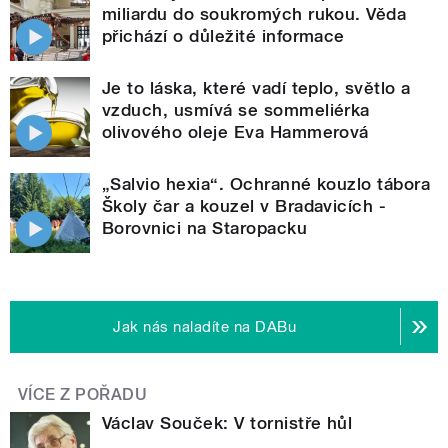
miliardu do soukromých rukou. Věda
přichází o důležité informace
Je to láska, které vadí teplo, světlo a
vzduch, usmívá se sommeliérka
olivového oleje Eva Hammerová
„Salvio hexia“. Ochranné kouzlo tábora
Školy čar a kouzel v Bradavicích -
Borovnici na Staropacku
Jak nás naladíte na DABu
VÍCE Z POŘADU
Václav Souček: V tornistře hůl