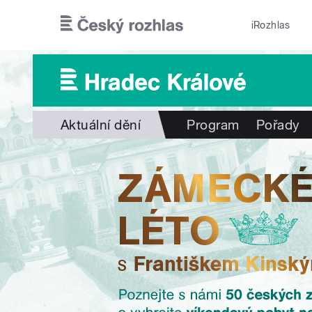
Přejít k hlavnímu obsahu
iRozhlas
Aktuální dění
Program
Pořady