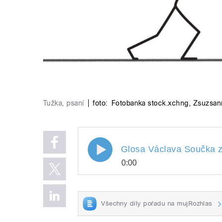
Tužka, psaní
|
foto:
Fotobanka stock.xchng
,
Zsuzsann
Glosa Václava Součka z 22.
Glosa Václava Součka z
0:00
Glosa Václava Součka
Play
"Návod
Všechny díly pořadu na mujRozhlas