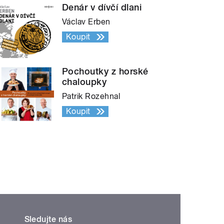
Denár v dívčí dlani
Václav Erben
Koupit
Pochoutky z horské
chaloupky
Patrik Rozehnal
Koupit
Sledujte nás