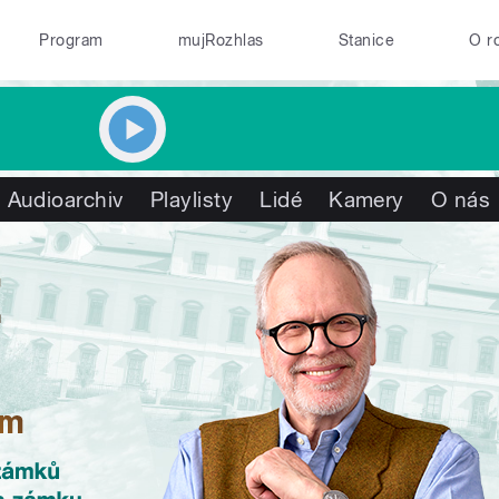
Program
mujRozhlas
Stanice
O r
Audioarchiv
Playlisty
Lidé
Kamery
O nás