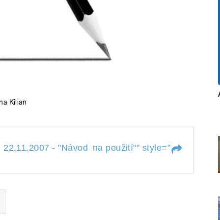
a Kilian
11.2007 - "Návod na použití"
Glosa Vá
 22.11.2007 - "Návod
na použití"
" style="">
 z 22.11.2007 -
na
použití"