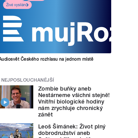
Živé vysílání
Audiosvět Českého rozhlasu na jednom místě
NEJPOSLOUCHANĚJŠÍ
Zombie buňky aneb
clava Součka z 22.11.2007 - "Návod
na použití"
" 
Nestárneme všichni stejně!
Vnitřní biologické hodiny
nám zrychluje chronický
zánět
Leoš Šimánek: Život plný
dobrodružství aneb