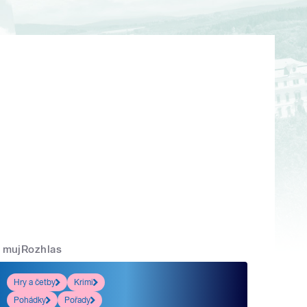
mujRozhlas
Hry a četby
Krimi
Pohádky
Pořady