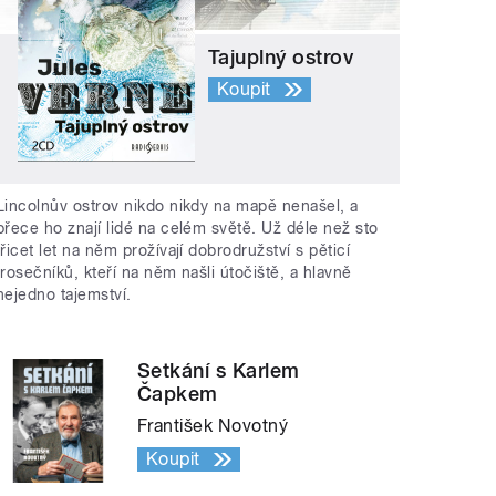
Tajuplný ostrov
Koupit
Lincolnův ostrov nikdo nikdy na mapě nenašel, a
přece ho znají lidé na celém světě. Už déle než sto
třicet let na něm prožívají dobrodružství s pěticí
trosečníků, kteří na něm našli útočiště, a hlavně
nejedno tajemství.
Setkání s Karlem
Čapkem
František Novotný
Koupit