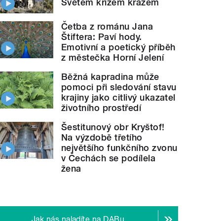
Světem křížem krážem
Četba z románu Jana
Štiftera: Paví hody.
Emotivní a poetický příběh
z městečka Horní Jelení
Běžná kapradina může
pomoci při sledování stavu
krajiny jako citlivý ukazatel
životního prostředí
Šestitunový obr Kryštof!
Na výzdobě třetího
největšího funkčního zvonu
v Čechách se podílela
žena
Jak nás naladíte na DABu