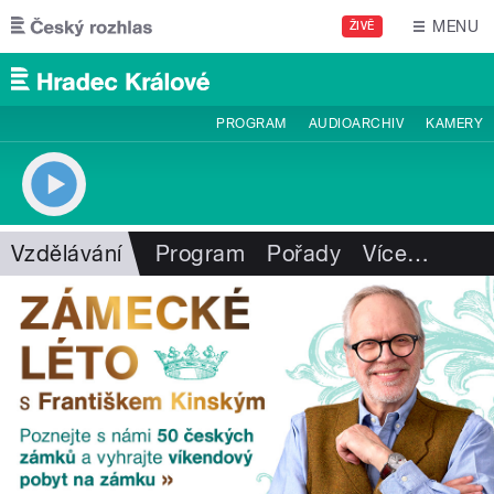
Přejít k hlavnímu obsahu
MENU
ŽIVĚ
PROGRAM
AUDIOARCHIV
KAMERY
Vzdělávání
Program
Pořady
Více
…