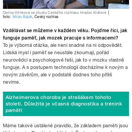
Darina Hlinková ve studiu Českého rozhlasu Hradec Králové
|
foto:
Milan Baják
,
Český rozhlas
Vzdělávat se můžeme v každém věku. Pojďme říci, jak
funguje paměť, jak mozek pracuje s informacemi?
To je výborná otázka, ale není snadné na ni odpovědět.
Lidská mysl i paměť se neustále zkoumají, pořád
neurovědci a psychologové řeší, jak to v mozku vlastně
funguje. A s postupem technologií docházíme k novým a
novým závěrům, ale v podstatě dodnes toho příliš
nevíme.
Alzheimerova choroba je strašákem tohoto
století. Důležitá je včasná diagnostika a trénink
paměti
Máme takové ustálené pravidlo, že základem paměti jsou