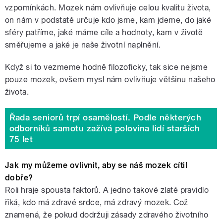
vzpomínkách. Mozek nám ovlivňuje celou kvalitu života,
on nám v podstatě určuje kdo jsme, kam jdeme, do jaké
sféry patříme, jaké máme cíle a hodnoty, kam v životě
směřujeme a jaké je naše životní naplnění.
Když si to vezmeme hodně filozoficky, tak sice nejsme
pouze mozek, ovšem mysl nám ovlivňuje většinu našeho
života.
Řada seniorů trpí osamělostí. Podle některých
odborníků samotu zažívá polovina lidí starších
75 let
Jak my můžeme ovlivnit, aby se náš mozek cítil
dobře?
Roli hraje spousta faktorů. A jedno takové zlaté pravidlo
říká, kdo má zdravé srdce, má zdravý mozek. Což
znamená, že pokud dodržuji zásady zdravého životního