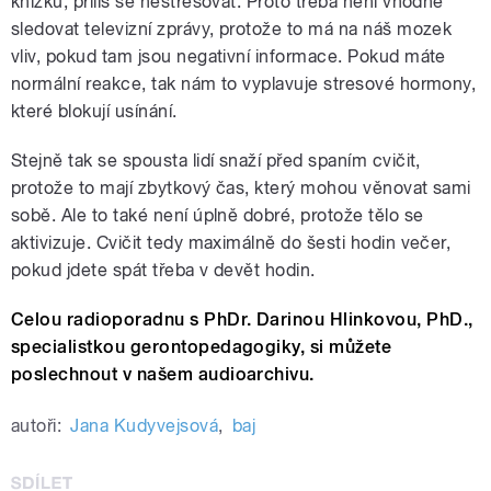
knížku, příliš se nestresovat. Proto třeba není vhodné
sledovat televizní zprávy, protože to má na náš mozek
vliv, pokud tam jsou negativní informace. Pokud máte
normální reakce, tak nám to vyplavuje stresové hormony,
které blokují usínání.
Stejně tak se spousta lidí snaží před spaním cvičit,
protože to mají zbytkový čas, který mohou věnovat sami
sobě. Ale to také není úplně dobré, protože tělo se
aktivizuje. Cvičit tedy maximálně do šesti hodin večer,
pokud jdete spát třeba v devět hodin.
Celou radioporadnu s PhDr. Darinou Hlinkovou, PhD.,
specialistkou gerontopedagogiky, si můžete
poslechnout v našem audioarchivu.
autoři:
Jana Kudyvejsová
,
baj