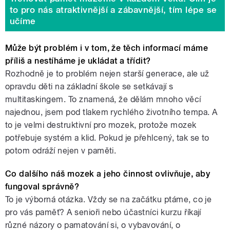
to pro nás atraktivnější a zábavnější, tím lépe se
učíme
Může být problém i v tom, že těch informací máme
příliš a nestíháme je ukládat a třídit?
Rozhodně je to problém nejen starší generace, ale už
opravdu děti na základní škole se setkávají s
multitaskingem. To znamená, že dělám mnoho věcí
najednou, jsem pod tlakem rychlého životního tempa. A
to je velmi destruktivní pro mozek, protože mozek
potřebuje systém a klid. Pokud je přehlcený, tak se to
potom odráží nejen v paměti.
Co dalšího náš mozek a jeho činnost ovlivňuje, aby
fungoval správně?
To je výborná otázka. Vždy se na začátku ptáme, co je
pro vás paměť? A senioři nebo účastníci kurzu říkají
různé názory o pamatování si, o vybavování, o