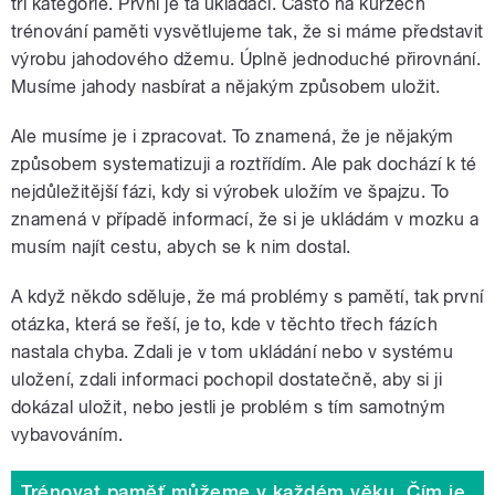
tři kategorie. První je ta ukládací. Často na kurzech
trénování paměti vysvětlujeme tak, že si máme představit
výrobu jahodového džemu. Úplně jednoduché přirovnání.
Musíme jahody nasbírat a nějakým způsobem uložit.
Ale musíme je i zpracovat. To znamená, že je nějakým
způsobem systematizuji a roztřídím. Ale pak dochází k té
nejdůležitější fázi, kdy si výrobek uložím ve špajzu. To
znamená v případě informací, že si je ukládám v mozku a
musím najít cestu, abych se k nim dostal.
A když někdo sděluje, že má problémy s pamětí, tak první
otázka, která se řeší, je to, kde v těchto třech fázích
nastala chyba. Zdali je v tom ukládání nebo v systému
uložení, zdali informaci pochopil dostatečně, aby si ji
dokázal uložit, nebo jestli je problém s tím samotným
vybavováním.
Trénovat paměť můžeme v každém věku. Čím je