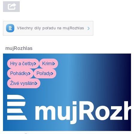
Všechny díly pořadu na mujRozhlas
mujRozhlas
Hry a četby
Krimi
Pohádky
Pořady
Živé vysílání