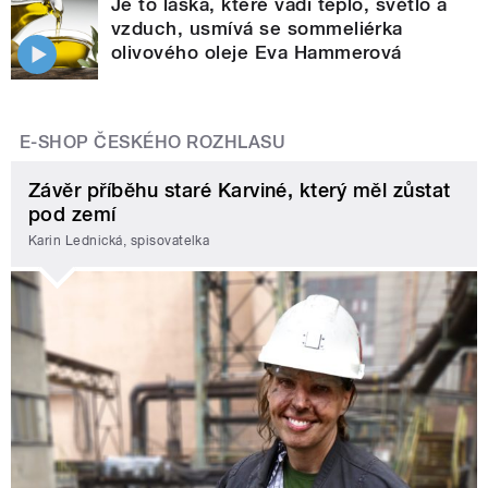
Je to láska, které vadí teplo, světlo a
vzduch, usmívá se sommeliérka
olivového oleje Eva Hammerová
E-SHOP ČESKÉHO ROZHLASU
Závěr příběhu staré Karviné, který měl zůstat
pod zemí
Karin Lednická, spisovatelka