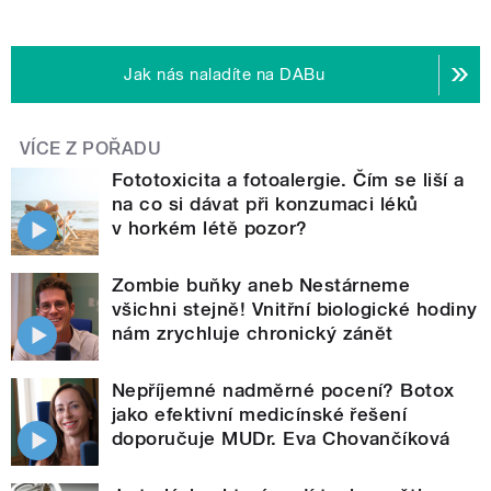
Jak nás naladíte na DABu
VÍCE Z POŘADU
Fototoxicita a fotoalergie. Čím se liší a
na co si dávat při konzumaci léků
v horkém létě pozor?
Zombie buňky aneb Nestárneme
všichni stejně! Vnitřní biologické hodiny
nám zrychluje chronický zánět
Nepříjemné nadměrné pocení? Botox
jako efektivní medicínské řešení
doporučuje MUDr. Eva Chovančíková