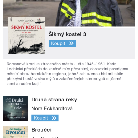
Šikmý kostel 3
Koupit
Románová kronika ztraceného města - léta 1945–1961. Karin
Lednická předkládá do značné míry převratný, dosavadní paradigma
měnící obraz hornického regionu, jehož zahlazenou historii stále
překrývá tlustá vrstva mýtů a zakořeněných stereotypů o „černé
zemi a rudém kraji“.
Druhá strana řeky
Nora Eckhardtová
Koupit
Broučci