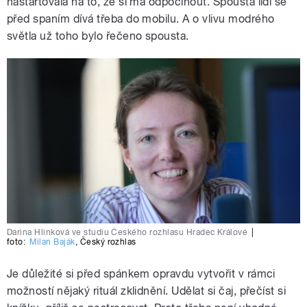
nastartovala na to, že si má odpočinout. Spousta lidí se
před spaním dívá třeba do mobilu. A o vlivu modrého
světla už toho bylo řečeno spousta.
Darina Hlinková ve studiu Českého rozhlasu Hradec Králové
|
foto:
Milan Baják
,
Český rozhlas
Je důležité si před spánkem opravdu vytvořit v rámci
možností nějaký rituál zklidnění. Udělat si čaj, přečíst si