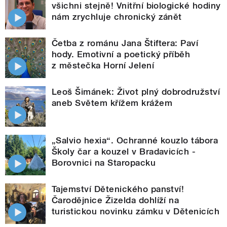
všichni stejně! Vnitřní biologické hodiny
nám zrychluje chronický zánět
Četba z románu Jana Štiftera: Paví
hody. Emotivní a poetický příběh
z městečka Horní Jelení
Leoš Šimánek: Život plný dobrodružství
aneb Světem křížem krážem
„Salvio hexia“. Ochranné kouzlo tábora
Školy čar a kouzel v Bradavicích -
Borovnici na Staropacku
Tajemství Dětenického panství!
Čarodějnice Žizelda dohlíží na
turistickou novinku zámku v Dětenicích