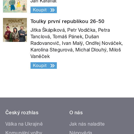
Jan Karafiát
Koupit
Toulky první republikou 26-50
Jitka Škápíková, Petr Vodička, Petra
Tanclová, Tomáš Pánek, Dušan
Radovanovič, Ivan Malý, Ondřej Nováček,
Karolína Stegurová, Michal Dlouhý, Miloš
Vaněček
Koupit
Český rozhlas
O nás
Válka na Ukrajině
Jak nás naladíte
Komunální volby
Nápověda