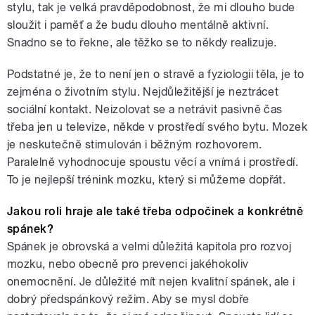
stylu, tak je velká pravděpodobnost, že mi dlouho bude
sloužit i paměť a že budu dlouho mentálně aktivní.
Snadno se to řekne, ale těžko se to někdy realizuje.
Podstatné je, že to není jen o stravě a fyziologii těla, je to
zejména o životním stylu. Nejdůležitější je neztrácet
sociální kontakt. Neizolovat se a netrávit pasivně čas
třeba jen u televize, někde v prostředí svého bytu. Mozek
je neskutečně stimulován i běžným rozhovorem.
Paralelně vyhodnocuje spoustu věcí a vnímá i prostředí.
To je nejlepší trénink mozku, který si můžeme dopřát.
Jakou roli hraje ale také třeba odpočinek a konkrétně
spánek?
Spánek je obrovská a velmi důležitá kapitola pro rozvoj
mozku, nebo obecně pro prevenci jakéhokoliv
onemocnění. Je důležité mít nejen kvalitní spánek, ale i
dobrý předspánkový režim. Aby se mysl dobře