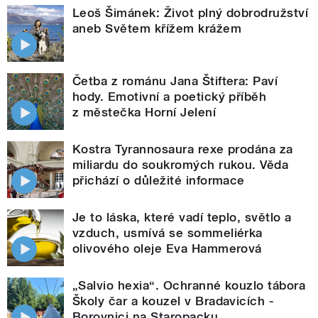
Leoš Šimánek: Život plný dobrodružství
aneb Světem křížem krážem
Četba z románu Jana Štiftera: Paví
hody. Emotivní a poetický příběh
z městečka Horní Jelení
Kostra Tyrannosaura rexe prodána za
miliardu do soukromých rukou. Věda
přichází o důležité informace
Je to láska, které vadí teplo, světlo a
vzduch, usmívá se sommeliérka
olivového oleje Eva Hammerová
„Salvio hexia“. Ochranné kouzlo tábora
Školy čar a kouzel v Bradavicích -
Borovnici na Staropacku