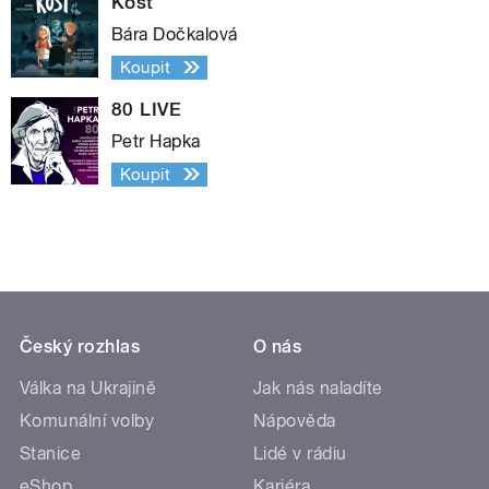
Kost
Bára Dočkalová
Koupit
80 LIVE
Petr Hapka
Koupit
Český rozhlas
O nás
Válka na Ukrajině
Jak nás naladíte
Komunální volby
Nápověda
Stanice
Lidé v rádiu
eShop
Kariéra