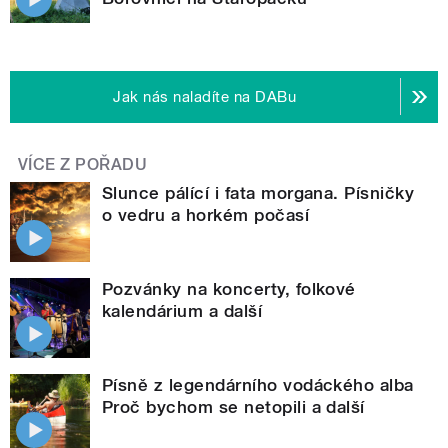
Jak nás naladíte na DABu
VÍCE Z POŘADU
Slunce pálící i fata morgana. Písničky
o vedru a horkém počasí
Pozvánky na koncerty, folkové
kalendárium a další
Písně z legendárního vodáckého alba
Proč bychom se netopili a další