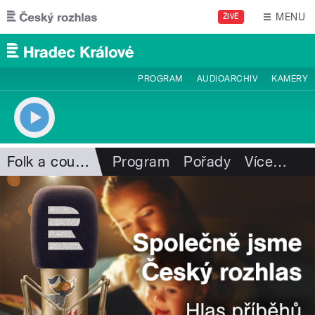
Přejít k hlavnímu obsahu
MENU
ŽIVĚ
PROGRAM
AUDIOARCHIV
KAMERY
Folk a country
Program
Pořady
Více
…