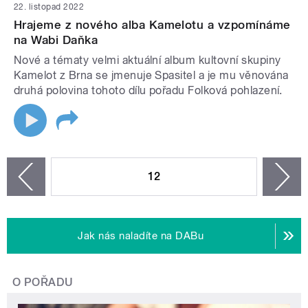
22. listopad 2022
Hrajeme z nového alba Kamelotu a vzpomínáme
na Wabi Daňka
Nové a tématy velmi aktuální album kultovní skupiny
Kamelot z Brna se jmenuje Spasitel a je mu věnována
druhá polovina tohoto dílu pořadu Folková pohlazení.
STRÁNKY
12
n
zí
Jak nás naladíte na DABu
O POŘADU