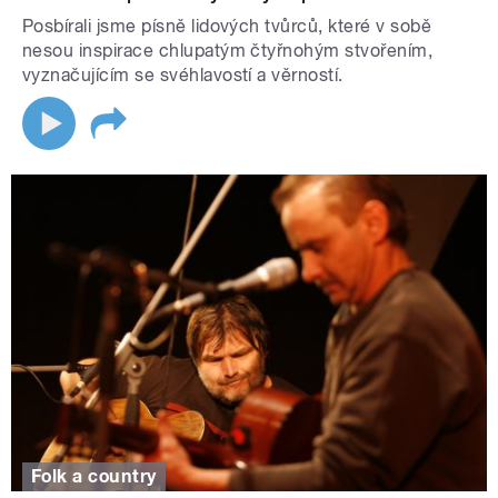
Posbírali jsme písně lidových tvůrců, které v sobě
nesou inspirace chlupatým čtyřnohým stvořením,
vyznačujícím se svéhlavostí a věrností.
Folk a country