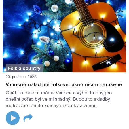
Folk a country
20. prosinec 2022
Vánočně naladěné folkové písně ničím nerušené
Opět po roce tu máme Vánoce a výběr hudby pro
dnešní pořad byl velmi snadný. Budou to skladby
motivovaé těmito krásnými svátky a zimou.