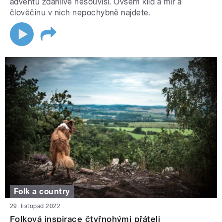
adventu zdánlivě nesouvisí. Ovšem klid a mír a
člověčinu v nich nepochybně najdete.
Folk a country
29. listopad 2022
Folková inspirace čtyřnohými přáteli