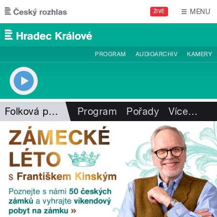
Přejít k hlavnímu obsahu
MENU
ŽIVĚ
PROGRAM
AUDIOARCHIV
KAMERY
Folková pohlazení
Program
Pořady
Více
…