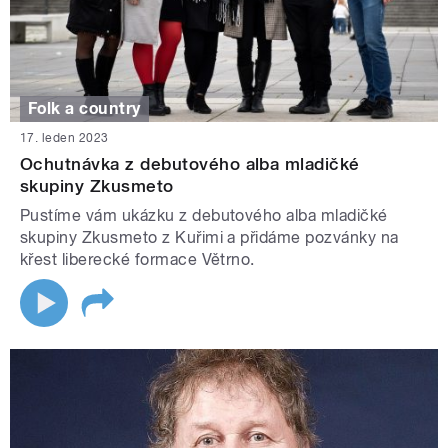
Folk a country
17. leden 2023
Ochutnávka z debutového alba mladičké
skupiny Zkusmeto
Pustíme vám ukázku z debutového alba mladičké
skupiny Zkusmeto z Kuřimi a přidáme pozvánky na
křest liberecké formace Větrno.