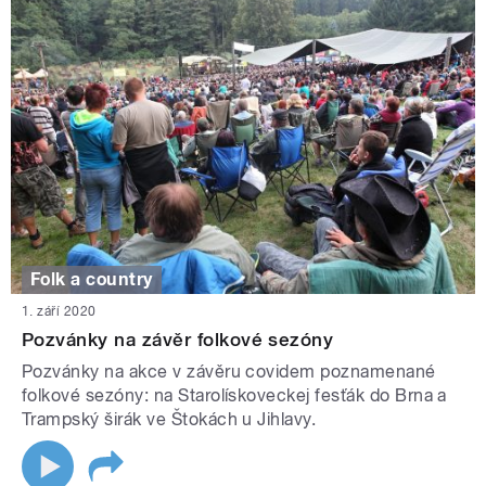
Folk a country
1. září 2020
Pozvánky na závěr folkové sezóny
Pozvánky na akce v závěru covidem poznamenané
folkové sezóny: na Starolískoveckej fesťák do Brna a
Trampský širák ve Štokách u Jihlavy.