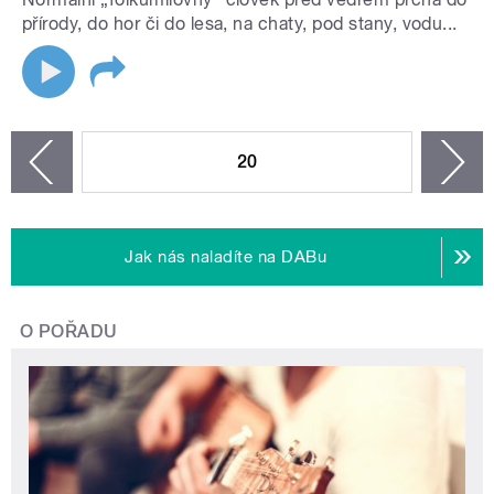
přírody, do hor či do lesa, na chaty, pod stany, vodu...
STRÁNKY
20
n
zí
Jak nás naladíte na DABu
O POŘADU