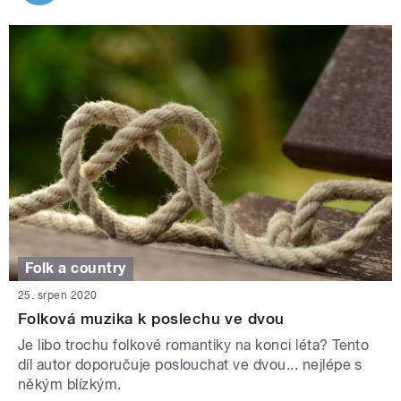
Folk a country
25. srpen 2020
Folková muzika k poslechu ve dvou
Je libo trochu folkové romantiky na konci léta? Tento
díl autor doporučuje poslouchat ve dvou... nejlépe s
někým blízkým.