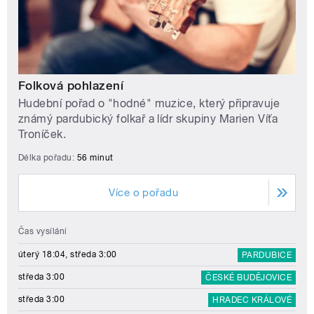
Folková pohlazení
Hudební pořad o "hodné" muzice, který připravuje
známý pardubický folkař a lídr skupiny Marien Víťa
Troníček.
Délka pořadu:
56 minut
Více o pořadu
Čas vysílání
úterý 18:04, středa 3:00
PARDUBICE
středa 3:00
ČESKÉ BUDĚJOVICE
středa 3:00
HRADEC KRÁLOVÉ