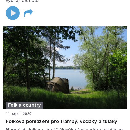
vybírají druhou.
Folk a country
11. srpen 2020
Folková pohlazení pro trampy, vodáky a tuláky
Normální „folkumilovný“ člověk před vedrem prchá do