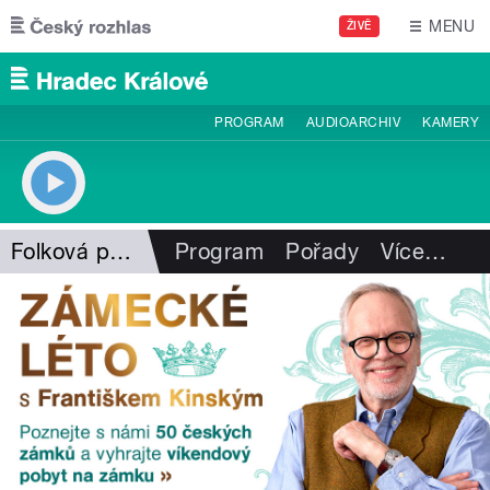
Přejít k hlavnímu obsahu
MENU
ŽIVĚ
PROGRAM
AUDIOARCHIV
KAMERY
Folková pohlazení
Program
Pořady
Více
…