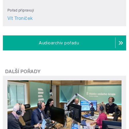
Pořad připravují
Vít Troníček
Audioarchiv pořadu
DALŠÍ POŘADY