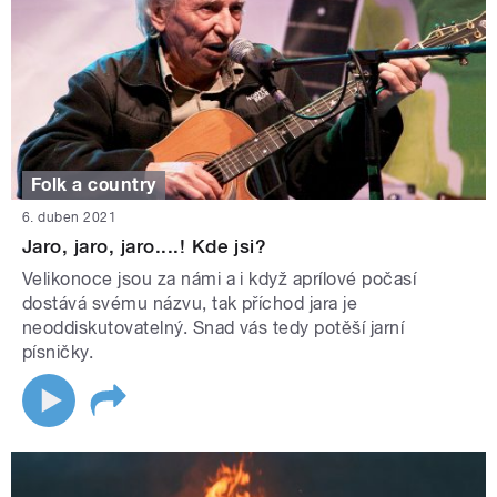
Folk a country
6. duben 2021
Jaro, jaro, jaro....! Kde jsi?
Velikonoce jsou za námi a i když aprílové počasí
dostává svému názvu, tak příchod jara je
neoddiskutovatelný. Snad vás tedy potěší jarní
písničky.