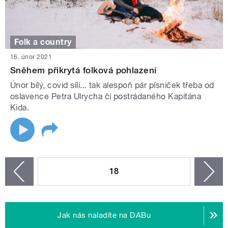
Folk a country
16. únor 2021
Sněhem přikrytá folková pohlazení
Únor bílý, covid sílí... tak alespoň pár písniček třeba od
oslavence Petra Ulrycha či postrádaného Kapitána
Kida.
STRÁNKY
18
n
zí
Jak nás naladíte na DABu