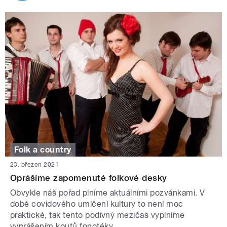
Folk a country
23. březen 2021
Oprášíme zapomenuté folkové desky
Obvykle náš pořad plníme aktuálními pozvánkami. V
době covidového umlčení kultury to není moc
praktické, tak tento podivný mezičas vyplníme
vyprášením koutů fonotéky.