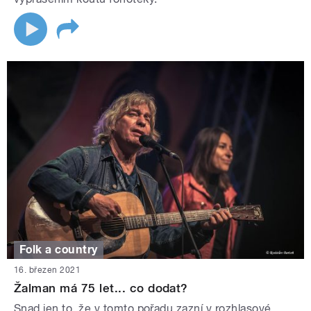
Folk a country
16. březen 2021
Žalman má 75 let... co dodat?
Snad jen to, že v tomto pořadu zazní v rozhlasové