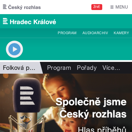
Přejít k hlavnímu obsahu
MENU
ŽIVĚ
PROGRAM
AUDIOARCHIV
KAMERY
Folková pohlazení
Program
Pořady
Více
…