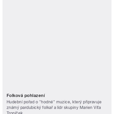
Folková pohlazení
Hudební pořad o "hodné" muzice, který připravuje
známý pardubický folkař a lídr skupiny Marien Víťa
Troníček.
Délka pořadu:
56 minut
Více o pořadu
Čas vysílání
úterý 18:04, středa 3:00
PARDUBICE