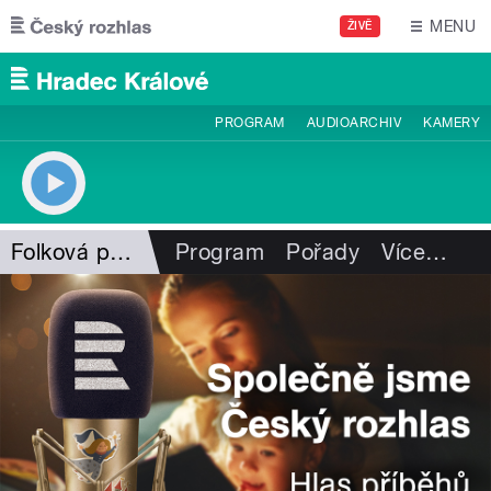
Přejít k hlavnímu obsahu
MENU
ŽIVĚ
PROGRAM
AUDIOARCHIV
KAMERY
Folková pohlazení
Program
Pořady
Více
…