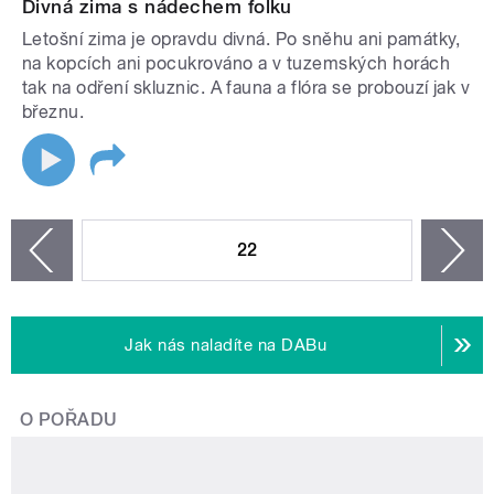
Divná zima s nádechem folku
Letošní zima je opravdu divná. Po sněhu ani památky,
na kopcích ani pocukrováno a v tuzemských horách
tak na odření skluznic. A fauna a flóra se probouzí jak v
březnu.
STRÁNKY
22
n
zí
Jak nás naladíte na DABu
O POŘADU