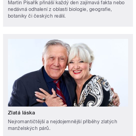
Zlatá láska
Nejromantičtější a nejdojemnější příběhy zlatých
manželských párů.
Český rozhlas
O nás
Válka na Ukrajině
Jak nás naladíte