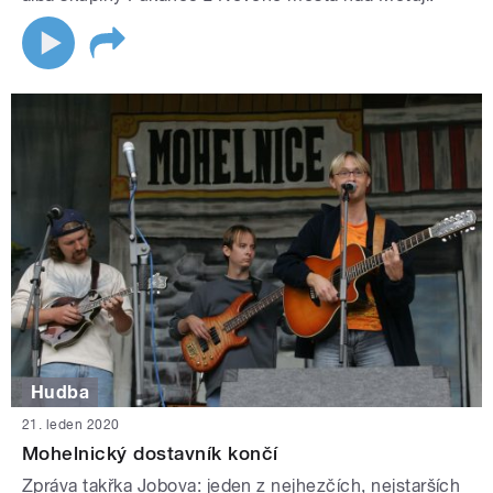
Hudba
21. leden 2020
Mohelnický dostavník končí
Zpráva takřka Jobova: jeden z nejhezčích, nejstarších