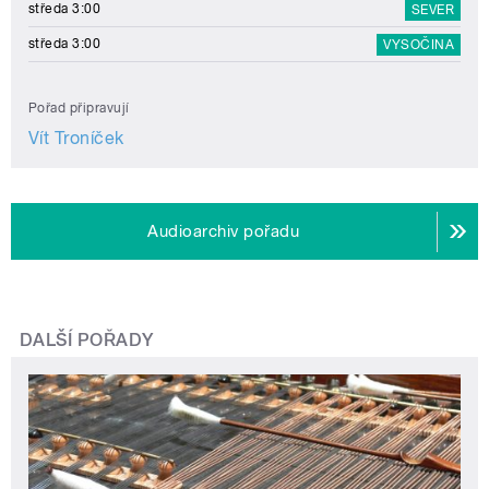
Audioarchiv pořadu
DALŠÍ POŘADY
Folklorní notování
Tradice, písničky, zvyky a řemesla našich předků, jak