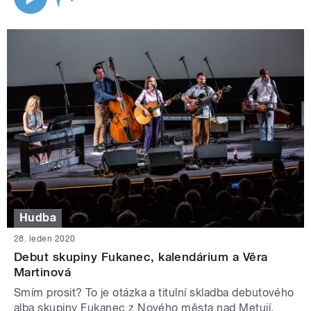
Hudba
28. leden 2020
Debut skupiny Fukanec, kalendárium a Věra
Martinová
Smím prosit? To je otázka a titulní skladba debutového
alba skupiny Fukanec z Nového města nad Metují.