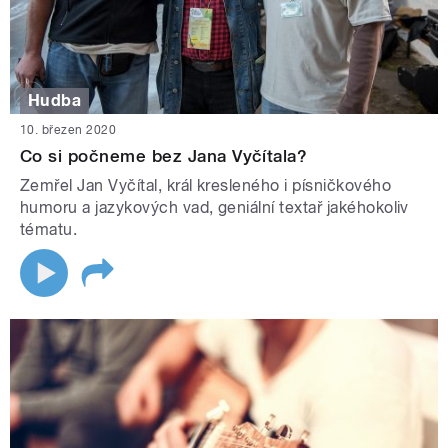
Hudba
10. březen 2020
Co si počneme bez Jana Vyčítala?
Zemřel Jan Vyčítal, král kresleného i písničkového
humoru a jazykových vad, geniální textař jakéhokoliv
tématu.