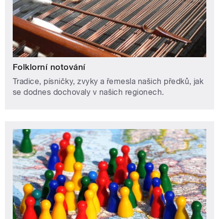
se dodnes dochovaly v našich regionech.
My a oni
Pořad, který formou rozhovorů a reportáží poskytuje
obraz soužití cizinců s Čechy.