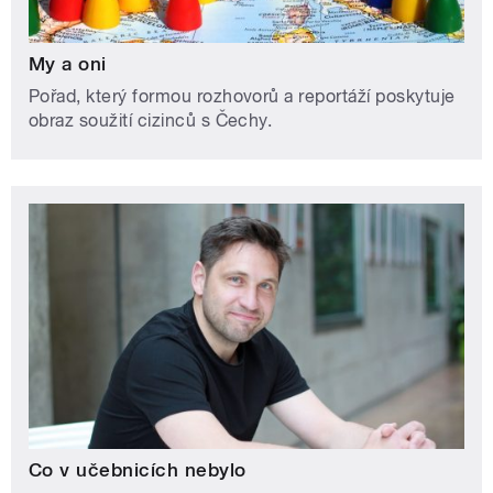
Co v učebnicích nebylo
Martin Písařík přináší každý den zajímavá fakta nebo
nedávná odhalení z oblasti biologie, geografie,
botaniky či českých reálií.