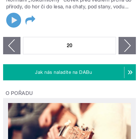
přírody, do hor či do lesa, na chaty, pod stany, vodu...
STRÁNKY
20
n
zí
Jak nás naladíte na DABu
O POŘADU