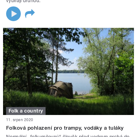
vybírají druhou.
Folk a country
11. srpen 2020
Folková pohlazení pro trampy, vodáky a tuláky
Normální „folkumilovný“ člověk před vedrem prchá do