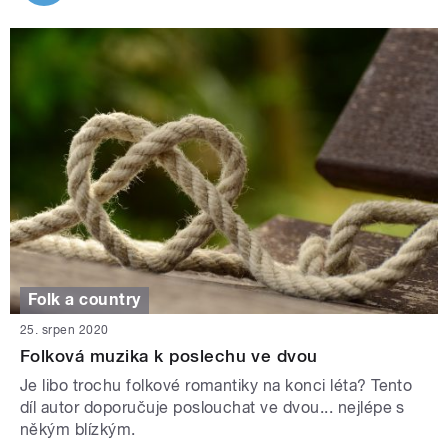
Folk a country
25. srpen 2020
Folková muzika k poslechu ve dvou
Je libo trochu folkové romantiky na konci léta? Tento
díl autor doporučuje poslouchat ve dvou... nejlépe s
někým blízkým.