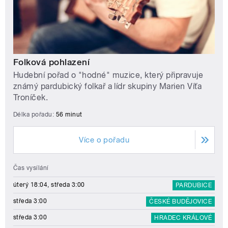
Folková pohlazení
Hudební pořad o "hodné" muzice, který připravuje
známý pardubický folkař a lídr skupiny Marien Víťa
Troníček.
Délka pořadu:
56 minut
Více o pořadu
Čas vysílání
úterý 18:04, středa 3:00
PARDUBICE
středa 3:00
ČESKÉ BUDĚJOVICE
středa 3:00
HRADEC KRÁLOVÉ