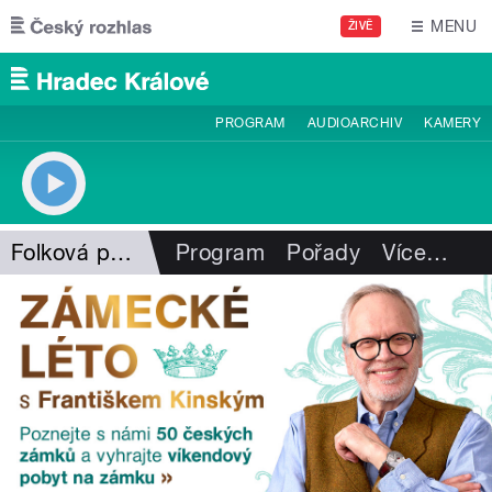
Přejít k hlavnímu obsahu
MENU
ŽIVĚ
PROGRAM
AUDIOARCHIV
KAMERY
Folková pohlazení
Program
Pořady
Více
…