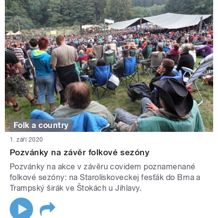
Folk a country
1. září 2020
Pozvánky na závěr folkové sezóny
Pozvánky na akce v závěru covidem poznamenané
folkové sezóny: na Starolískoveckej fesťák do Brna a
Trampský širák ve Štokách u Jihlavy.