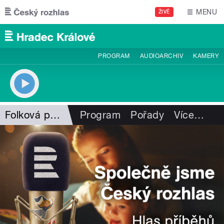
Přejít k hlavnímu obsahu
MENU
ŽIVĚ
PROGRAM
AUDIOARCHIV
KAMERY
Folková pohlazení
Program
Pořady
Více
…