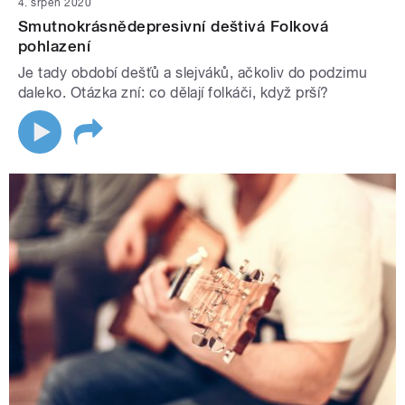
4. srpen 2020
Smutnokrásnědepresivní deštivá Folková
pohlazení
Je tady období dešťů a slejváků, ačkoliv do podzimu
daleko. Otázka zní: co dělají folkáči, když prší?