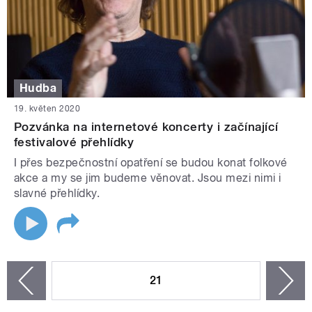
Hudba
19. květen 2020
Pozvánka na internetové koncerty i začínající
festivalové přehlídky
I přes bezpečnostní opatření se budou konat folkové
akce a my se jim budeme věnovat. Jsou mezi nimi i
slavné přehlídky.
STRÁNKY
21
n
zí