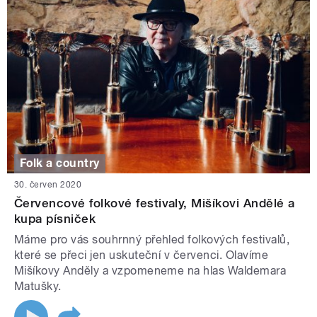
Folk a country
30. červen 2020
Červencové folkové festivaly, Mišíkovi Andělé a
kupa písniček
Máme pro vás souhrnný přehled folkových festivalů,
které se přeci jen uskuteční v červenci. Olavíme
Mišíkovy Anděly a vzpomeneme na hlas Waldemara
Matušky.