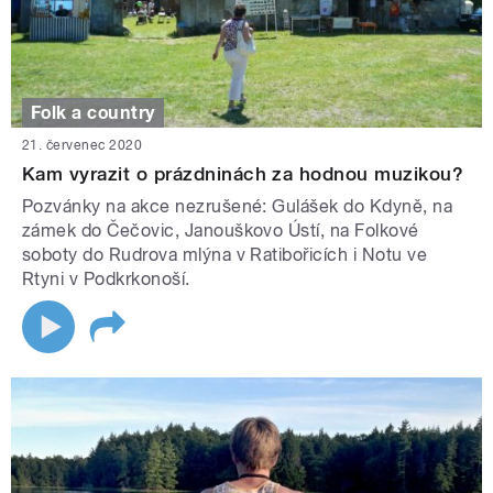
Folk a country
21. červenec 2020
Kam vyrazit o prázdninách za hodnou muzikou?
Pozvánky na akce nezrušené: Gulášek do Kdyně, na
zámek do Čečovic, Janouškovo Ústí, na Folkové
soboty do Rudrova mlýna v Ratibořicích i Notu ve
Rtyni v Podkrkonoší.