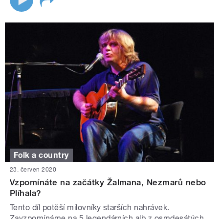
Folk a country
23. červen 2020
Vzpomínáte na začátky Žalmana, Nezmarů nebo
Plíhala?
Tento díl potěší milovníky starších nahrávek.
Zavzpomínáme na 5 legendárních alb z osmdesátých