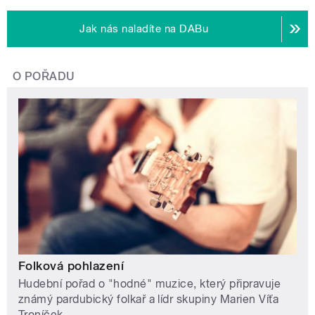
Jak nás naladíte na DABu
O POŘADU
Folková pohlazení
Hudební pořad o "hodné" muzice, který připravuje
známý pardubický folkař a lídr skupiny Marien Víťa
Troníček.