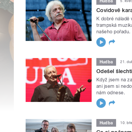
Hudba
5. kvě
Covidově kara
K dobré náladě 
trampská muzika
našeho pořadu.
Hudba
21. d
Odešel šlecht
Když jsem na za
ani jsem si nedo
nám odnese.
Hudba
10. bř