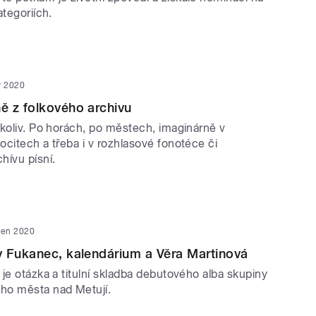
ategoriích.
r 2020
ě z folkového archivu
ekoliv. Po horách, po městech, imaginárně v
citech a třeba i v rozhlasové fonotéce či
hívu písní.
den 2020
 Fukanec, kalendárium a Věra Martinová
je otázka a titulní skladba debutového alba skupiny
ho města nad Metují.