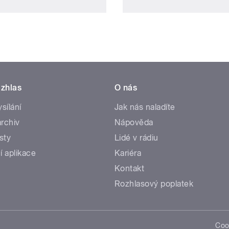
zhlas
O nás
ysílání
Jak nás naladíte
rchiv
Nápověda
sty
Lidé v rádiu
í aplikace
Kariéra
Kontakt
Rozhlasový poplatek
Coo