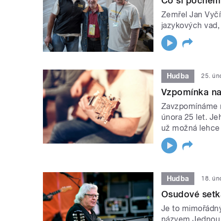
Co si počnem
Zemřel Jan Vyčí
jazykových vad, 
Hudba
25. ún
Vzpomínka na
Zavzpomínáme na
února 25 let. Je
už možná lehce 
Hudba
18. ún
Osudové setká
Je to mimořádný
názvem Jednou t