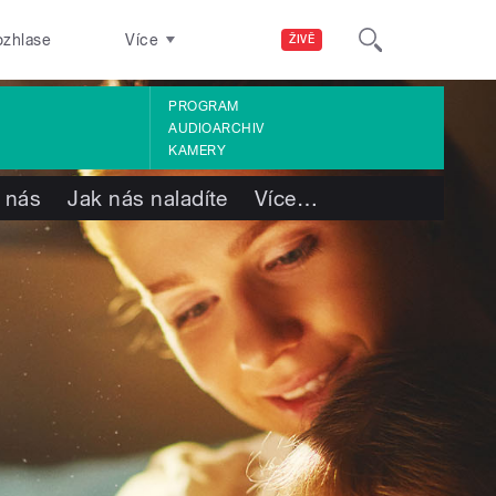
ozhlase
Více
ŽIVĚ
PROGRAM
AUDIOARCHIV
KAMERY
 nás
Jak nás naladíte
Více
…