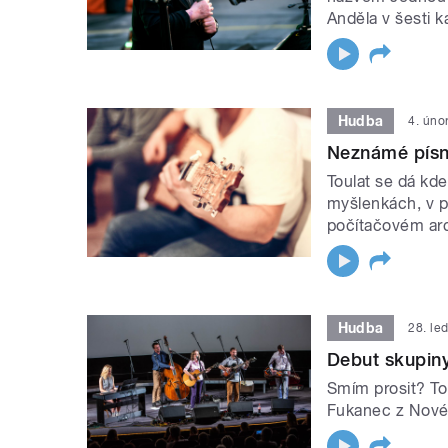
Anděla v šesti k
Hudba
4. úno
Neznámé písn
Toulat se dá kd
myšlenkách, v po
počítačovém arc
Hudba
28. le
Debut skupiny
Smím prosit? To 
Fukanec z Nové