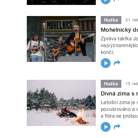
Hudba
21. le
Mohelnický do
Zpráva takřka Jo
nejvýznamnějšíc
končí.
Hudba
15. le
Divná zima s
Letošní zima je
pocukrováno a v
a flóra se probo