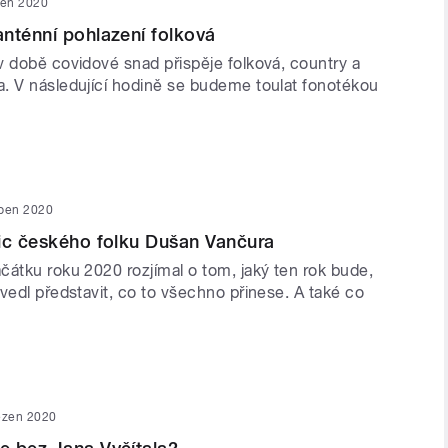
ten 2020
nténní pohlazení folková
v době covidové snad přispěje folková, country a
. V následující hodině se budeme toulat fonotékou
uben 2020
ic českého folku Dušan Vančura
čátku roku 2020 rozjímal o tom, jaký ten rok bude,
vedl představit, co to všechno přinese. A také co
ezen 2020