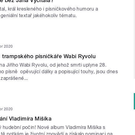
e bez Jana Vyčítala?
tal, král kresleného i písničkového humoru a
geniální textař jakéhokoliv tématu.
or 2020
 trampského písničkáře Wabi Ryvolu
 Jiřího Wabi Ryvolu, od jehož smrti uplyne 28.
ho písně opěvující dálky a popisující touhy, jsou dnes
zaprášené...
or 2020
ní Vladimíra Mišíka
 hudební počin! Nové album Vladimíra Mišíka s
ě potkám je životní zpovědí a získalo nominaci na