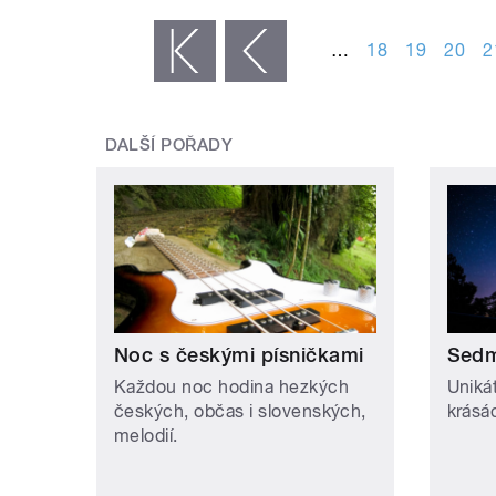
STRÁNKY
…
18
19
20
2
« první
‹ předchozí
DALŠÍ POŘADY
Noc s českými písničkami
Sedm
Každou noc hodina hezkých
Uniká
českých, občas i slovenských,
krásá
melodií.