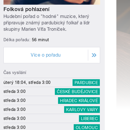
Folková pohlazení
Hudební pořad o "hodné" muzice, který
připravuje známý pardubický folkař a lídr
skupiny Marien Víťa Troníček.
Délka pořadu:
56 minut
Více o pořadu
Čas vysílání
úterý 18:04, středa 3:00
PARDUBICE
středa 3:00
ČESKÉ BUDĚJOVICE
středa 3:00
HRADEC KRÁLOVÉ
středa 3:00
KARLOVY VARY
středa 3:00
LIBEREC
středa 3:00
OLOMOUC