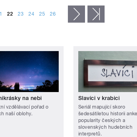
1
22
23
24
25
26
následující ›
poslední »
ikrásky na nebi
Slavíci v krabici
tní vzdělávací pořad o
Seriál mapující skoro
ch naší oblohy.
šedesátiletou historii ank
popularity českých a
slovenských hudebních
interpretů.