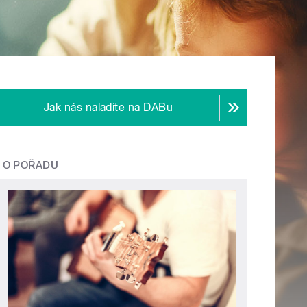
Jak nás naladíte na DABu
O POŘADU