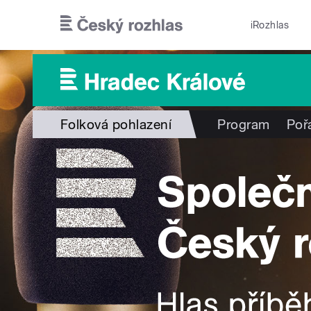
Přejít k hlavnímu obsahu
iRozhlas
Folková pohlazení
Program
Poř