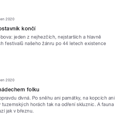
den 2020
stavník končí
bova: jeden z nejhezčích, nejstarších a hlavně
h festivalů našeho žánru po 44 letech existence
den 2020
 nádechem folku
 opravdu divná. Po sněhu ani památky, na kopcích ani
 tuzemských horách tak na odření skluznic. A fauna
uzí jak v březnu.