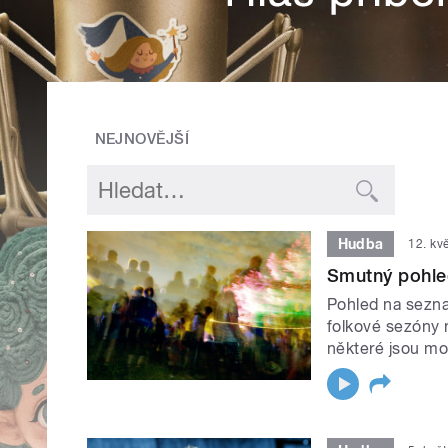
NEJNOVĚJŠÍ
Hudba
12. kv
Smutný pohle
Pohled na sezna
folkové sezóny n
některé jsou mo