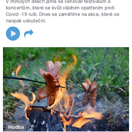
V minulých dílech jsme se věnovali festivalům a
koncertům, které se kvůli vládním opatřením proti
Covid -19 ruší. Dnes se zaměříme na akce, které se
naopak uskuteční.
Hudba