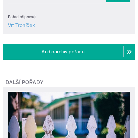
Pořad připravují
Vít Troníček
Audioarchiv pořadu
DALŠÍ POŘADY