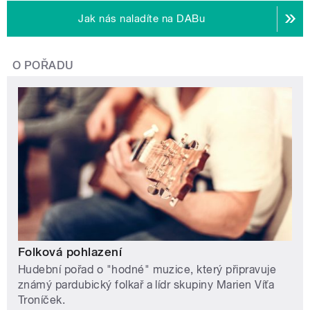
Jak nás naladíte na DABu
O POŘADU
Folková pohlazení
Hudební pořad o "hodné" muzice, který připravuje
známý pardubický folkař a lídr skupiny Marien Víťa
Troníček.