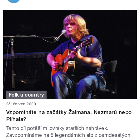
Folk a country
23. červen 2020
Vzpomínáte na začátky Žalmana, Nezmarů nebo
Plíhala?
Tento díl potěší milovníky starších nahrávek.
Zavzpomínáme na 5 legendárních alb z osmdesátých