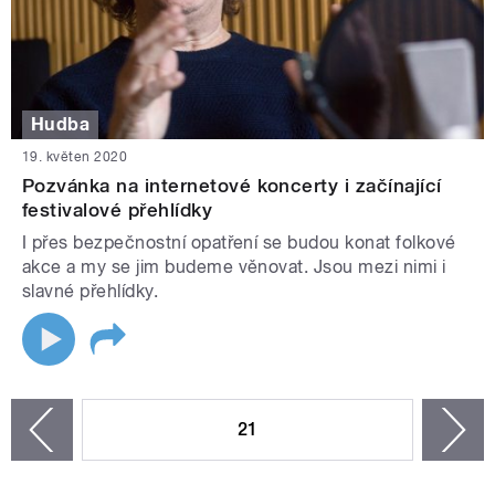
Hudba
19. květen 2020
Pozvánka na internetové koncerty i začínající
festivalové přehlídky
I přes bezpečnostní opatření se budou konat folkové
akce a my se jim budeme věnovat. Jsou mezi nimi i
slavné přehlídky.
STRÁNKY
21
n
zí