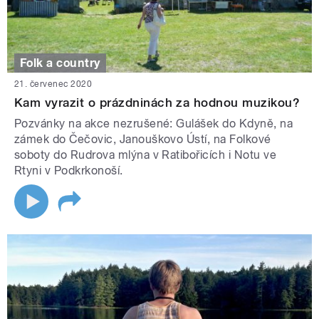
Folk a country
21. červenec 2020
Kam vyrazit o prázdninách za hodnou muzikou?
Pozvánky na akce nezrušené: Gulášek do Kdyně, na
zámek do Čečovic, Janouškovo Ústí, na Folkové
soboty do Rudrova mlýna v Ratibořicích i Notu ve
Rtyni v Podkrkonoší.