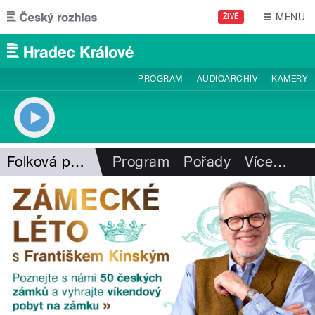
Přejít k hlavnímu obsahu
MENU
ŽIVĚ
PROGRAM
AUDIOARCHIV
KAMERY
Folková pohlazení
Program
Pořady
Více
…