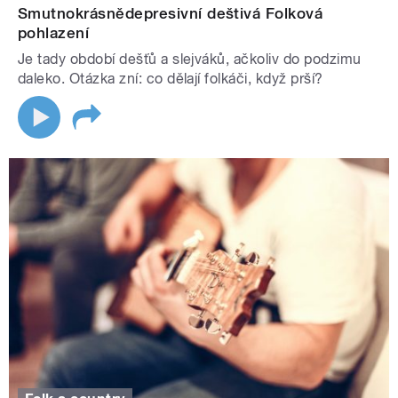
Smutnokrásnědepresivní deštivá Folková
pohlazení
Je tady období dešťů a slejváků, ačkoliv do podzimu
daleko. Otázka zní: co dělají folkáči, když prší?