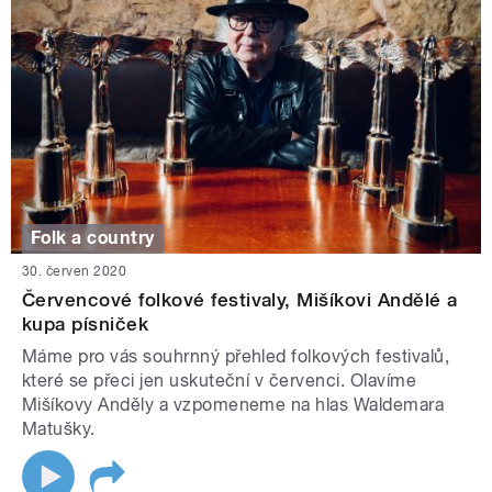
Folk a country
30. červen 2020
Červencové folkové festivaly, Mišíkovi Andělé a
kupa písniček
Máme pro vás souhrnný přehled folkových festivalů,
které se přeci jen uskuteční v červenci. Olavíme
Mišíkovy Anděly a vzpomeneme na hlas Waldemara
Matušky.