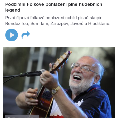
Podzimní Folkové pohlazení plné hudebních
legend
První říjnová folková pohlazení nabízí písně skupin
Rendez fou, Sem tam, Žalozpěv, Javorů a Hradišťanu.