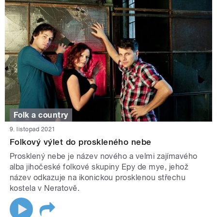
Folk a country
9. listopad 2021
Folkový výlet do proskleného nebe
Prosklený nebe je název nového a velmi zajímavého
alba jihočeské folkové skupiny Epy de mye, jehož
název odkazuje na ikonickou prosklenou střechu
kostela v Neratově.