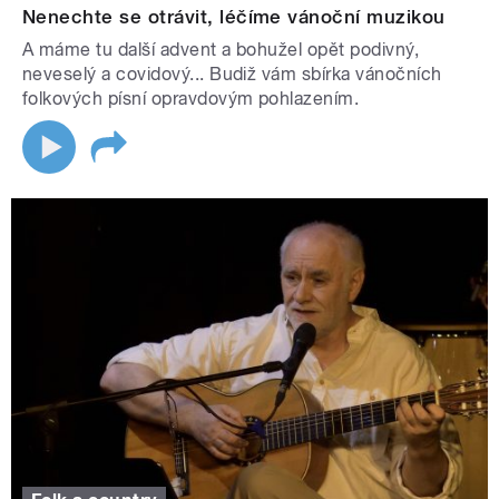
Nenechte se otrávit, léčíme vánoční muzikou
A máme tu další advent a bohužel opět podivný,
neveselý a covidový... Budiž vám sbírka vánočních
folkových písní opravdovým pohlazením.