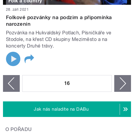
Folk a country
28. září 2021
Folkové pozvánky na podzim a připomínka
narozenin
Pozvánka na Hukvaldský Potlach, Písničkáře ve
Stodole, na křest CD skupiny Meziměsto a na
koncerty Druhé trávy.
STRÁNKY
16
n
zí
Jak nás naladíte na DABu
O POŘADU