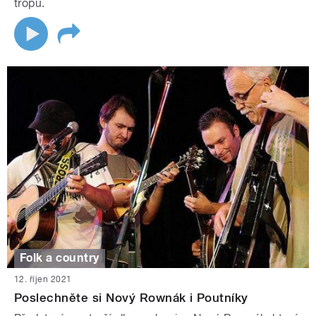
tropu.
Folk a country
12. říjen 2021
Poslechněte si Nový Rownák i Poutníky