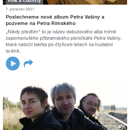
Folk a country
7. prosinec 2021
Poslechneme nové album Petra Vašiny a
pozveme na Petra Rímského
„Nikdy předtím“ to je název debutového alba mírně
zapomenutého příbramského písničkáře Petra Vašiny,
které natočil takřka po čtyřiceti letech na hudební
scéně.