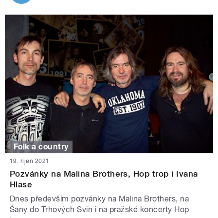
Folk a country
19. říjen 2021
Pozvánky na Malina Brothers, Hop trop i Ivana
Hlase
Dnes především pozvánky na Malina Brothers, na
Śany do Trhových Svin i na pražské koncerty Hop