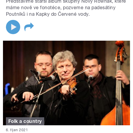
Představíme starší album skupiny Nový Rownák, které
máme nově ve fonotéce, pozveme na padesátiny
Poutníků i na Kapky do Červené vody.
Folk a country
6. říjen 2021