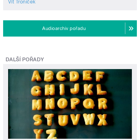
Vít Troníček
Audioarchiv pořadu
DALŠÍ POŘADY