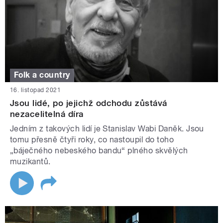
Folk a country
16. listopad 2021
Jsou lidé, po jejichž odchodu zůstává
nezacelitelná díra
Jedním z takových lidí je Stanislav Wabi Daněk. Jsou
tomu přesně čtyři roky, co nastoupil do toho
„báječného nebeského bandu“ plného skvělých
muzikantů.