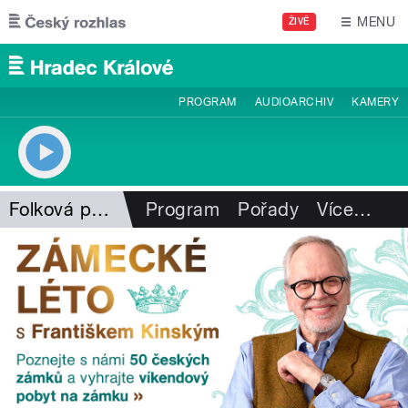
Přejít k hlavnímu obsahu
MENU
ŽIVĚ
PROGRAM
AUDIOARCHIV
KAMERY
Folková pohlazení
Program
Pořady
Více
…