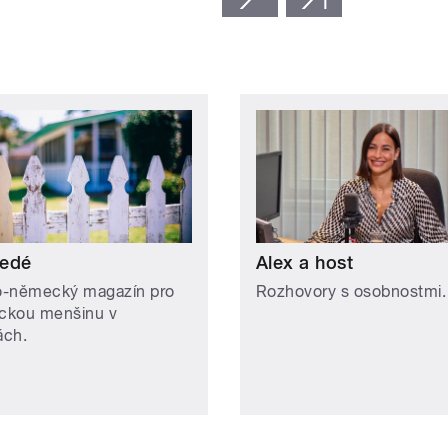
edé
Alex a host
-německý magazín pro
Rozhovory s osobnostmi.
ckou menšinu v
ách.