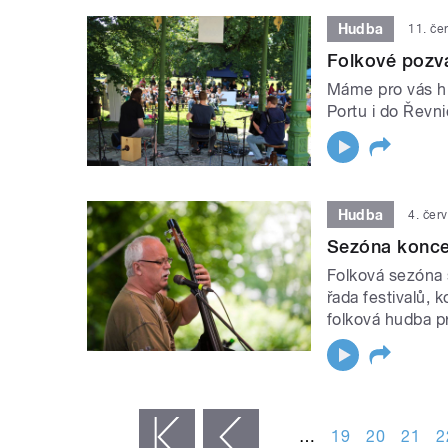
Hudba
11. če
Folkové pozvá
Máme pro vás hr
Portu i do Řevni
Hudba
4. čer
Sezóna konce
Folková sezóna s
řada festivalů,
folková hudba pr
STRÁNKY
…
19
20
21
2
« první
‹ předchozí