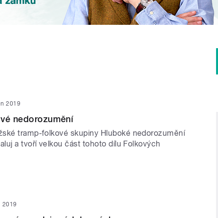
jen 2019
ové nedorozumění
žské tramp-folkové skupiny Hluboké nedorozumění
uj a tvoří velkou část tohoto dílu Folkových
en 2019