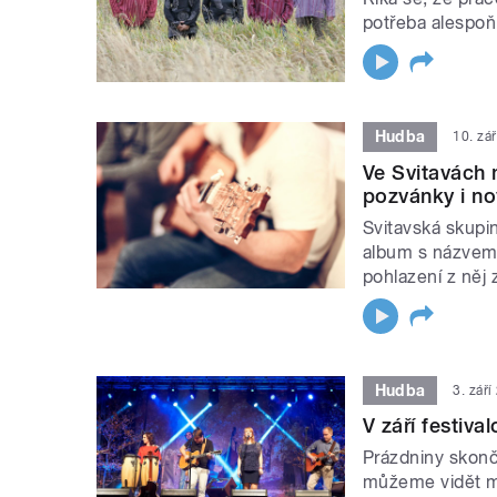
potřeba alespoň
Hudba
10. zá
Ve Svitavách
pozvánky i no
Svitavská skupi
album s názvem 
pohlazení z něj z
Hudba
3. zář
V září festiv
Prázdniny skonči
můžeme vidět mn