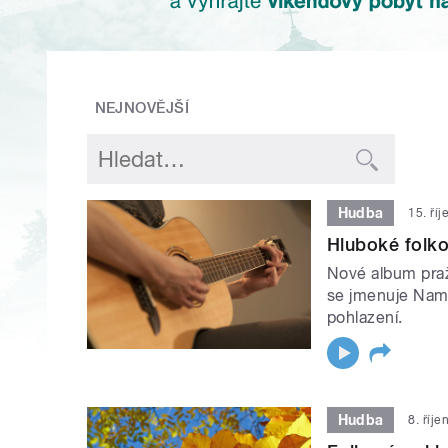
NEJNOVĚJŠÍ
Hudba
15. ří
Hluboké folk
Nové album pra
se jmenuje Namal
pohlazení.
Hudba
8. říj