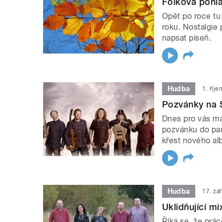
Folková pohl
Opět po roce t
roku. Nostalgie
napsat píseň.
Hudba
1. říj
Pozvánky na 
Dnes pro vás má
pozvánku do par
křest nového al
Hudba
17. zá
Uklidňující mi
Říká se, že prác