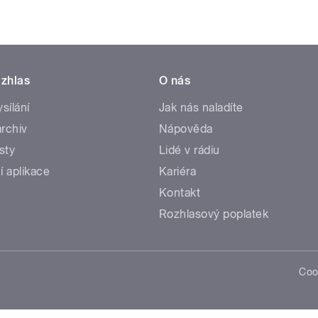
zhlas
O nás
ysílání
Jak nás naladíte
rchiv
Nápověda
sty
Lidé v rádiu
í aplikace
Kariéra
Kontakt
Rozhlasový poplatek
Coo