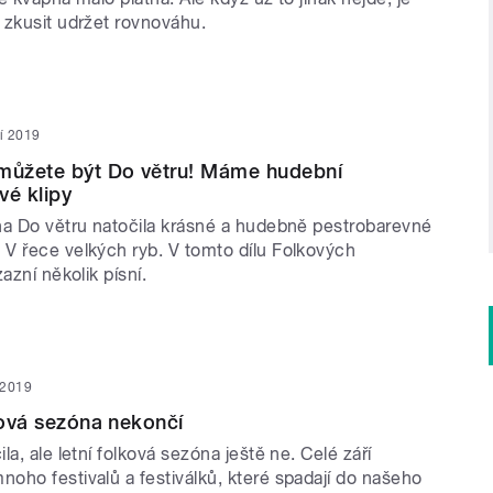
 zkusit udržet rovnováhu.
ří 2019
 můžete být Do větru! Máme hudební
vé klipy
na Do větru natočila krásné a hudebně pestrobarevné
V řece velkých ryb. V tomto dílu Folkových
azní několik písní.
í 2019
alová sezóna nekončí
la, ale letní folková sezóna ještě ne. Celé září
oho festivalů a festiválků, které spadají do našeho