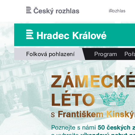
Přejít k hlavnímu obsahu
iRozhlas
Folková pohlazení
Program
Poř