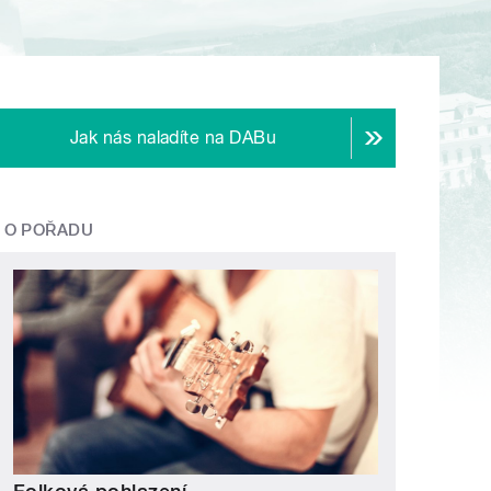
Jak nás naladíte na DABu
O POŘADU