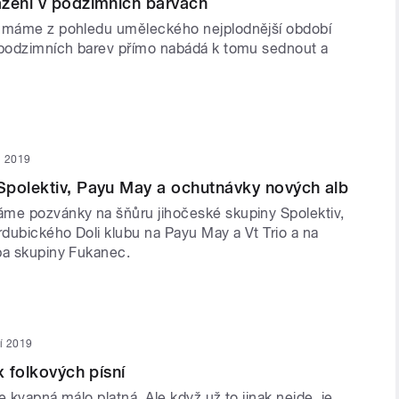
azení v podzimních barvách
u máme z pohledu uměleckého nejplodnější období
 podzimních barev přímo nabádá k tomu sednout a
en 2019
Spolektiv, Payu May a ochutnávky nových alb
me pozvánky na šňůru jihočeské skupiny Spolektiv,
dubického Doli klubu na Payu May a Vt Trio a na
ba skupiny Fukanec.
ří 2019
x folkových písní
e kvapná málo platná. Ale když už to jinak nejde, je