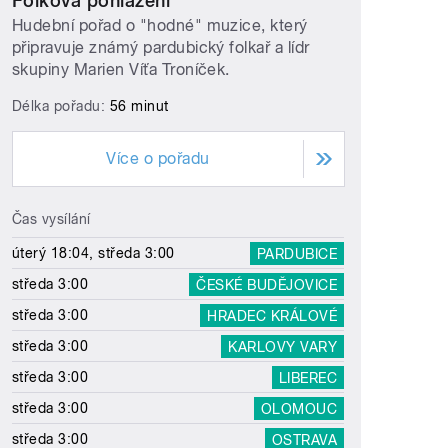
Folková pohlazení
Hudební pořad o "hodné" muzice, který
připravuje známý pardubický folkař a lídr
skupiny Marien Víťa Troníček.
Délka pořadu:
56 minut
Více o pořadu
Čas vysílání
úterý 18:04, středa 3:00
PARDUBICE
středa 3:00
ČESKÉ BUDĚJOVICE
středa 3:00
HRADEC KRÁLOVÉ
středa 3:00
KARLOVY VARY
středa 3:00
LIBEREC
středa 3:00
OLOMOUC
středa 3:00
OSTRAVA