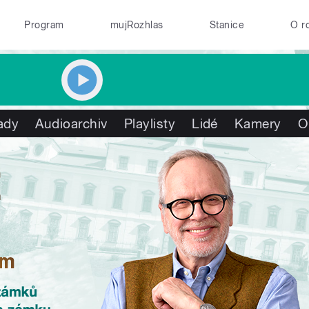
Program
mujRozhlas
Stanice
O r
ady
Audioarchiv
Playlisty
Lidé
Kamery
O