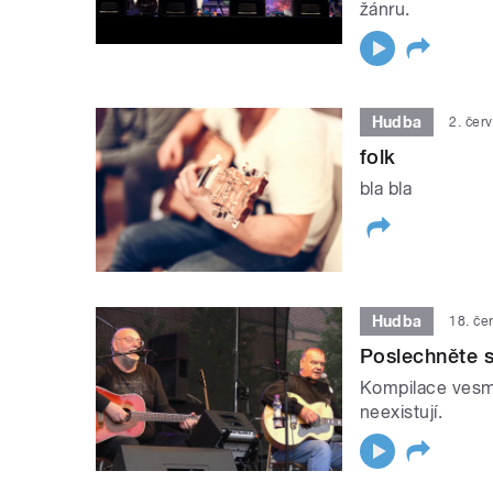
žánru.
Hudba
2. čer
folk
bla bla
Hudba
18. če
Poslechněte s
Kompilace vesmě
neexistují.