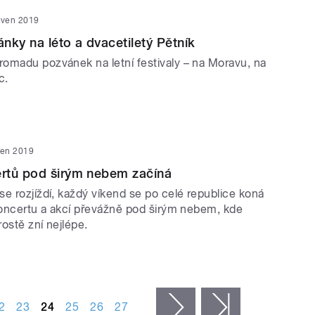
rven 2019
nky na léto a dvacetiletý Pětník
omadu pozvánek na letní festivaly – na Moravu, na
c.
ven 2019
rtů pod širým nebem začíná
e rozjíždí, každý víkend se po celé republice koná
 koncertu a akcí převážně pod širým nebem, kde
ostě zní nejlépe.
2
23
24
25
26
27
následující ›
poslední »