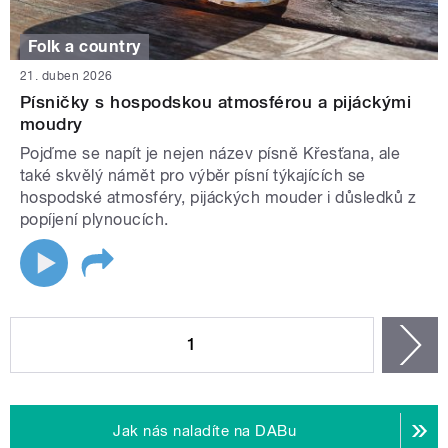
Folk a country
21. duben 2026
Písničky s hospodskou atmosférou a pijáckými
moudry
Pojďme se napít je nejen název písně Křesťana, ale
také skvělý námět pro výběr písní týkajících se
hospodské atmosféry, pijáckých mouder i důsledků z
popíjení plynoucích.
STRÁNKY
1
n
Jak nás naladíte na DABu