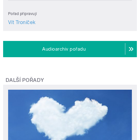
Pořad připravují
Vít Troníček
Audioarchiv pořadu
DALŠÍ POŘADY