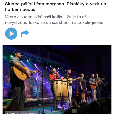
Slunce pálící i fata morgana. Písničky o vedru a
horkém počasí
Vedro a sucho svírá naši kotlinu, že je to až k
nevydržení. Těžko se dá soustředit na cokoliv jiného.