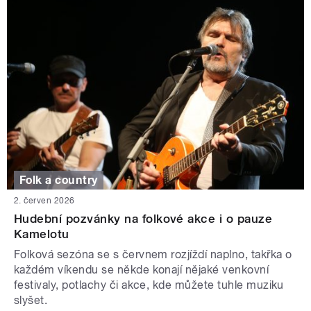
Folk a country
2. červen 2026
Hudební pozvánky na folkové akce i o pauze
Kamelotu
Folková sezóna se s červnem rozjíždí naplno, takřka o
každém víkendu se někde konají nějaké venkovní
festivaly, potlachy či akce, kde můžete tuhle muziku
slyšet.