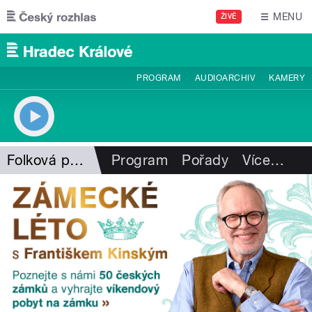
Přejít k hlavnímu obsahu
MENU
ŽIVĚ
PROGRAM
AUDIOARCHIV
KAMERY
Folková pohlazení
Program
Pořady
Více
…