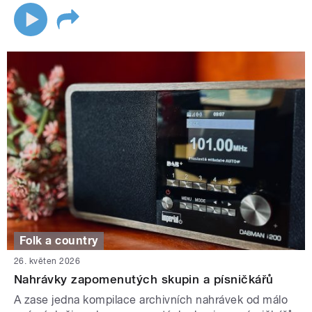
Folk a country
26. květen 2026
Nahrávky zapomenutých skupin a písničkářů
A zase jedna kompilace archivních nahrávek od málo