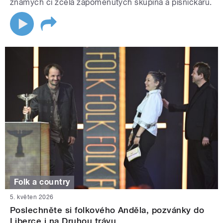
známých či zcela zapomenutých skupina a písničkářů.
Folk a country
5. květen 2026
Poslechněte si folkového Anděla, pozvánky do
Liberce i na Druhou trávu