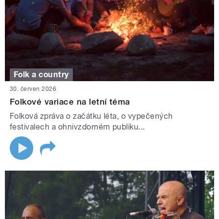
Folk a country
30. červen 2026
Folkové variace na letní téma
Folková zpráva o začátku léta, o vypečených
festivalech a ohnivzdorném publiku...